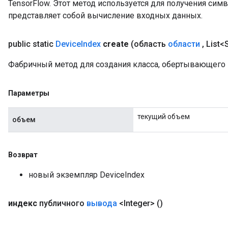
TensorFlow. Этот метод используется для получения сим
представляет собой вычисление входных данных.
public static
Device
Index
create
(область
области
,
List<
Фабричный метод для создания класса, обертывающего 
Параметры
текущий объем
объем
Возврат
новый экземпляр DeviceIndex
индекс
публичного
вывода
<Integer>
()