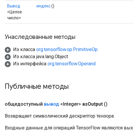
Вывод
индекс
()
<Целое
число>
Унаследованные методы
Из класса
org.tensorflow.op.PrimitiveOp
Из класса java.lang.Object
Из интерфейса
org.tensorflow.Operand
Публичные методы
общедоступный
вывод
<Integer>
as
Output
()
Возвращает символический дескриптор тензора.
Входные данные для операций TensorFlow являются вы