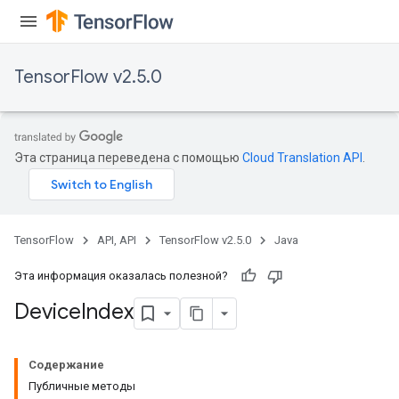
TensorFlow v2.5.0
Эта страница переведена с помощью
Cloud Translation API
.
TensorFlow
API, API
TensorFlow v2.5.0
Java
Эта информация оказалась полезной?
Device
Index
Содержание
Публичные методы