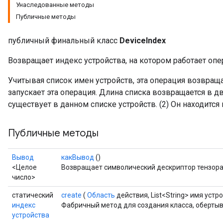
Унаследованные методы
Публичные методы
публичный финальный класс
DeviceIndex
Возвращает индекс устройства, на котором работает опе
Учитывая список имен устройств, эта операция возвраща
запускает эта операция. Длина списка возвращается в дву
существует в данном списке устройств. (2) Он находится
Публичные методы
Вывод
какВывод
()
<Целое
Возвращает символический дескриптор тензора
число>
Batch
статический
create
(
Область
действия, List<String> имя устр
индекс
Фабричный метод для создания класса, оберты
atch
устройства