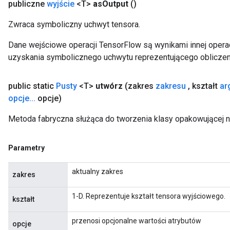
publiczne
wyjście
<T>
as
Output
()
Zwraca symboliczny uchwyt tensora.
Dane wejściowe operacji TensorFlow są wynikami innej operac
uzyskania symbolicznego uchwytu reprezentującego obliczen
public static
Pusty
<T>
utwórz
(zakres
zakresu
,
kształt
ar
opcje
.
.
.
opcje)
Metoda fabryczna służąca do tworzenia klasy opakowującej 
Parametry
aktualny zakres
zakres
1-D. Reprezentuje kształt tensora wyjściowego.
kształt
przenosi opcjonalne wartości atrybutów
opcje