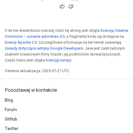
O ile nie stwierdzono inaczej, treść tej strony jest objęta
licencją Creative
Commons – uznanie autorstwa 4.0
, a fragmenty kodu są dostępne na
licencji Apache 2.0
. Szczegółowe informacje na ten temat zawierają
zasady dotyczące witryny Google Developers
. Java jest zastrzeżonym
znakiem towarowym firmy Oracle i jej podmiotów stowarzyszonych.
Część treści jest objęta
licencją numpy
.
Ostatnia aktualizacja: 2025-07-27 UTC.
Pozostawaj w kontakcie
Blog
Forum
GitHub
Twitter
sGradAccumDebug