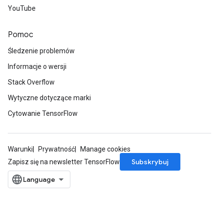
YouTube
rs
ersGradAccumDebug
Pomoc
rs
ersGradAccumDebug
Śledzenie problemów
Parameters
Informacje o wersji
GradAccumDebug
Stack Overflow
rParameters
Wytyczne dotyczące marki
torParametersGradAccumDebug
Cytowanie TensorFlow
Parameters
ters
tersGradAccumDebug
Warunki
Prywatność
Manage cookies
arameters
Subskrybuj
Zapisz się na newsletter TensorFlow
ParametersGradAccumDebug
meters
ametersGradAccumDebug
rs
ersGradAccumDebug