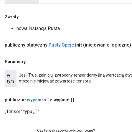
Zwroty
nowa instancja Pusta
publiczny statyczny
Pusty
.
Opcje
init
(inicjowanie logiczne)
Parametry
Jeśli True, zainicjuj zwrócony tensor domyślną wartością d
w
może nie inicjować zawartości tensora.
tym
publiczne
wyjście
<T>
wyjście
()
„Tensor” typu „T”.
Czy te wskazówki były pomocne?