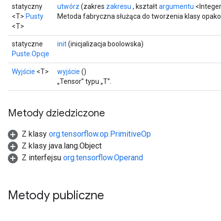
statyczny
utwórz
(zakres
zakresu
, kształt
argumentu
<Integer
<T>
Pusty
Metoda fabryczna służąca do tworzenia klasy opako
<T>
statyczne
init
(inicjalizacja boolowska)
Puste.Opcje
Wyjście
<T>
wyjście
()
„Tensor” typu „T”.
Metody dziedziczone
Z klasy
org.tensorflow.op.PrimitiveOp
Z klasy java.lang.Object
Z interfejsu
org.tensorflow.Operand
Metody publiczne