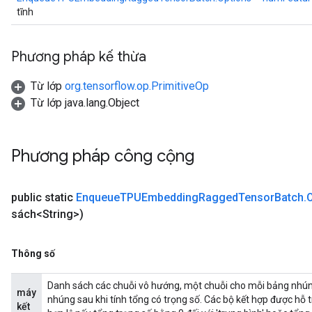
tĩnh
Phương pháp kế thừa
Từ lớp
org.tensorflow.op.PrimitiveOp
Từ lớp java.lang.Object
Phương pháp công cộng
public static
Enqueue
TPUEmbedding
Ragged
Tensor
Batch
.
sách<String>)
Thông số
Danh sách các chuỗi vô hướng, một chuỗi cho mỗi bảng nhúng
máy
nhúng sau khi tính tổng có trọng số. Các bộ kết hợp được hỗ trợ
kết