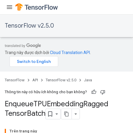
TensorFlow v2.5.0
Trang này được dịch bởi
Cloud Translation API
.
TensorFlow
API
TensorFlow v2.5.0
Java
Thông tin này có hữu ích không cho bạn không?
Enqueue
TPUEmbedding
Ragged
Tensor
Batch
Batch
Trên trang này