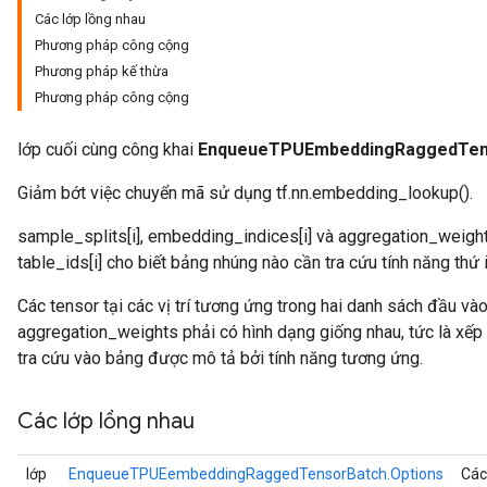
Các lớp lồng nhau
Phương pháp công cộng
Phương pháp kế thừa
atch
Phương pháp công cộng
lớp cuối cùng công khai
EnqueueTPUEmbeddingRaggedTen
Giảm bớt việc chuyển mã sử dụng tf.nn.embedding_lookup().
sample_splits[i], embedding_indices[i] và aggregation_weights[
table_ids[i] cho biết bảng nhúng nào cần tra cứu tính năng thứ i
Các tensor tại các vị trí tương ứng trong hai danh sách đầu v
aggregation_weights phải có hình dạng giống nhau, tức là xếp
tra cứu vào bảng được mô tả bởi tính năng tương ứng.
Các lớp lồng nhau
lớp
EnqueueTPUEembeddingRaggedTensorBatch.Options
Các