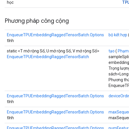
TP
học
Phương pháp công cộng
EnqueueTPUEmbeddingRaggedTensorBatch.Options
bộ kết hợp
tĩnh
static <T mở rộng Số, U mở rộng Số, V mở rộng Số>
tạo
(
Phạm 
EnqueueTPUEmbeddingRaggedTensorBatch
sampleSplit
embeddingI
Trọng lượn
sách<Long>
Phương thứ
EnqueueTP
EnqueueTPUEmbeddingRaggedTensorBatch.Options
deviceOrdi
tĩnh
EnqueueTPUEmbeddingRaggedTensorBatch.Options
maxSeque
tĩnh
maxSequen
EnqueueTPUEmbeddingRaggedTensorBatch.Options
numFeatur