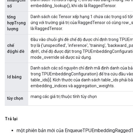
nhúngChỉ
embedding_lookup(), khi ids là RaggedTensor.
số
Danh sách các Tensor xếp hạng 1 chứa các trọng số tổn
tổng
ứng với trường giá trị của RaggedTensor có cùng row_sp
hợpTrọng
là RaggedTensor.
lượng
Đầu vào chuỗi ghi đè chế độ được chỉ định trong TPUEm
chế
trợ là {'unspecified', 'inference', 'training', 'backward
độghi đè
định', chế độ được đặt trong TPUEmbeddingConfigurati
mode_override sẽ được sử dụng.
Danh sách các số nguyên chỉ định mã định danh của b
trong TPUEmbeddingConfiguration) để tra cứu đầu vào 
Id bảng
table_ids[i]. Kích thước của danh sách table_ids phải 
embedding_indices và aggregation_weights.
mang các giá trị thuộc tính tùy chọn
sGradAccumDebug
tùy chọn
rs
ersGradAccumDebug
rs
Trả lại
ersGradAccumDebug
một phiên bản mới của EnqueueTPUEmbeddingRaggedT
Parameters