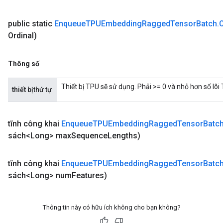
public static
Enqueue
TPUEmbedding
Ragged
Tensor
Batch
.
GradAccumDebug
Ordinal)
rParameters
torParametersGradAccumDebug
Parameters
Thông số
ters
tersGradAccumDebug
Thiết bị TPU sẽ sử dụng. Phải >= 0 và nhỏ hơn số lõi
thiết bịthứ tự
arameters
ParametersGradAccumDebug
meters
tĩnh công khai
Enqueue
TPUEmbedding
Ragged
Tensor
Batc
ametersGradAccumDebug
sách<Long> max
Sequence
Lengths)
rs
ersGradAccumDebug
tĩnh công khai
Enqueue
TPUEmbedding
Ragged
Tensor
Batc
tDescentParameters
sách<Long> num
Features)
ntDescentParametersGradAccumDebug
Thông tin này có hữu ích không cho bạn không?