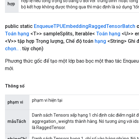
hợp lệ nếu tổng trọng số bằng 0 đối với 'trung bình' hoặc tổng 
hợp
bộ kết hợp không được thông qua thì mặc định là sử dụng 'tổn
public static
Enqueue
TPUEmbedding
Ragged
Tensor
Batch
Toán hạng
<T>> sample
Splits
,
Iterable<
Toán hạng
<U>> e
<V>> tập hợp Trọng lượng
,
Chế độ toán
hạng
<String> Ghi 
chọn
.
.
.
tùy chọn)
Phương thức gốc để tạo một lớp bao bọc một thao tác Enq
mới.
Thông số
phạm vi hiện tại
phạm vi
Danh sách Tensors xếp hạng 1 chỉ định các điểm ngắt 
mẫuTách
aggregation_weights thành hàng. Nó tương ứng với ids.
là RaggedTensor.
Danh sách Tensors hạng 1, chỉ số vào bảng nhúng. Nó tư