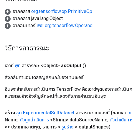
จากคลาส
org.tensorflow.op.PrimitiveOp
จากคลาส java.lang.Object
จากอินเทอร์
เฟซ org.tensorflow.Operand
วิธีการสาธารณะ
เอาท์
พุท
สาธารณะ <Object>
as
Output
()
ส่งกลับค่าแฮนเดิลสัญลักษณ์ของเทนเซอร์
อินพุตสำหรับการดำเนินการ TensorFlow คือเอาต์พุตของการดำเนินการ T
หมายเลขอ้างอิงสัญลักษณ์ที่แสดงถึงการคำนวณอินพุต
สร้าง
ชุด Experimental
Sql
Dataset
สาธารณะแบบคงที่
(ขอบเขต
ข
Name
,
ตัวถูกดำเนินการ
<String> data
Source
Name
,
ตัวดำเนินกา
>> ประเภทเอาต์พุต
,
รายการ <
รูปร่าง
> output
Shapes)