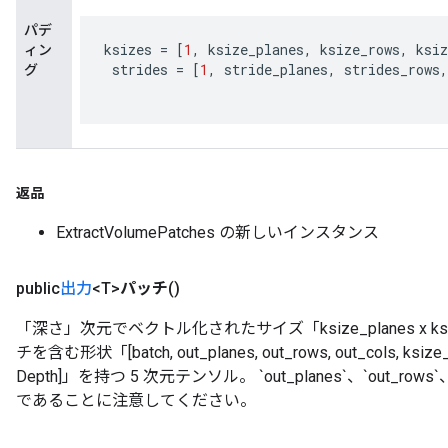
Parameters
パデ
ksizes
=
[
1
,
ksize_planes
,
ksize_rows
,
ksiz
ィン
GradAccumDebug
strides
=
[
1
,
stride_planes
,
strides_rows
,
グ
rParameters
torParametersGradAccumDebug
Parameters
ters
tersGradAccumDebug
返品
arameters
ParametersGradAccumDebug
ExtractVolumePatches の新しいインスタンス
meters
ametersGradAccumDebug
public
出力
<T>
パッチ
()
rs
ersGradAccumDebug
「深さ」次元でベクトル化されたサイズ「ksize_planes x ksize_r
tDescentParameters
チを含む形状「[batch, out_planes, out_rows, out_cols, ksize_p
ntDescentParametersGradAccumDebug
Depth]」を持つ 5 次元テンソル。 `out_planes`、`out_ro
であることに注意してください。