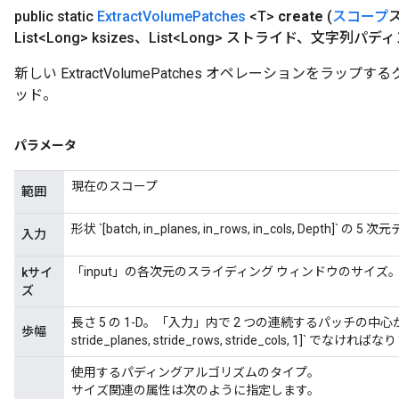
public static
Extract
Volume
Patches
<T>
create
(
スコープ
List<Long> ksizes、List<Long> ストライド、文字列パデ
新しい ExtractVolumePatches オペレーションをラ
ッド。
パラメータ
現在のスコープ
範囲
形状 `[batch, in_planes, in_rows, in_cols, Depth]` の 
入力
「input」の各次元のスライディング ウィンドウのサイズ
kサイ
ズ
sGradAccumDebug
rs
長さ 5 の 1-D。「入力」内で 2 つの連続するパッチの中心
歩幅
stride_planes, stride_rows, stride_cols, 1]` でなけ
ersGradAccumDebug
rs
使用するパディングアルゴリズムのタイプ。
ersGradAccumDebug
サイズ関連の属性は次のように指定します。