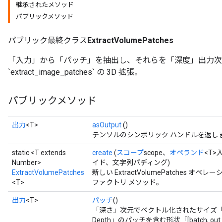
継承されたメソッド
パブリックメソッド
パブリック最終クラス
ExtractVolumePatches
「入力」から「パッチ」を抽出し、それらを「深度」出力次
`extract_image_patches` の 3D 拡張。
パブリックメソッド
出力
<T>
asOutput
()
テンソルのシンボリック ハンドルを返し
static <T extends
create
(
スコープ
scope、
オペランド
<T>入
Number>
イド、文字列パディング)
ExtractVolumePatches
新しい ExtractVolumePatches
<T>
ファクトリ メソッド。
出力
<T>
パッチ
()
「深さ」次元でベクトル化されたサイズ「ksize_plan
Depth」のパッチを含む形状「[batch, out_planes