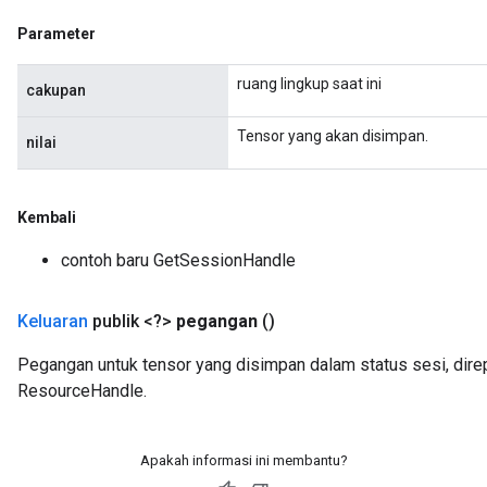
rs
Parameter
ersGradAccumDebug
rs
ruang lingkup saat ini
cakupan
ersGradAccumDebug
Parameters
Tensor yang akan disimpan.
nilai
GradAccumDebug
rParameters
Kembali
torParametersGradAccumDebug
contoh baru GetSessionHandle
Parameters
ters
tersGradAccumDebug
Keluaran
publik <?>
pegangan
()
arameters
Pegangan untuk tensor yang disimpan dalam status sesi, dire
ParametersGradAccumDebug
ResourceHandle.
meters
ametersGradAccumDebug
rs
Apakah informasi ini membantu?
ersGradAccumDebug