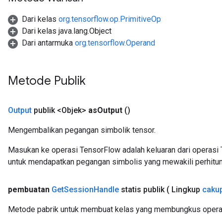
Dari kelas
org.tensorflow.op.PrimitiveOp
Dari kelas java.lang.Object
Dari antarmuka
org.tensorflow.Operand
Metode Publik
Output
publik <Objek>
as
Output
()
Mengembalikan pegangan simbolik tensor.
Masukan ke operasi TensorFlow adalah keluaran dari operasi 
untuk mendapatkan pegangan simbolis yang mewakili perhitun
pembuatan
Get
Session
Handle
statis publik
( Lingkup
caku
Metode pabrik untuk membuat kelas yang membungkus opera
sGradAccumDebug