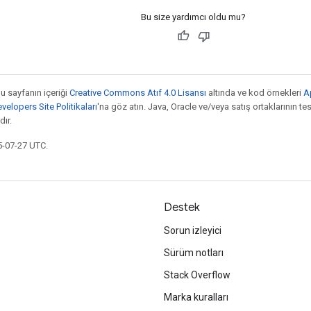
Bu size yardımcı oldu mu?
bu sayfanın içeriği
Creative Commons Atıf 4.0 Lisansı
altında ve kod örnekleri
A
elopers Site Politikaları
'na göz atın. Java, Oracle ve/veya satış ortaklarının tesc
ır.
5-07-27 UTC.
Destek
Sorun izleyici
Sürüm notları
Stack Overflow
Marka kuralları