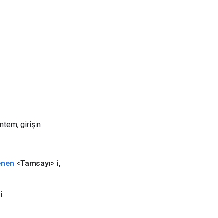
ntem, girişin
enen
<Tamsayı> i
,
i.