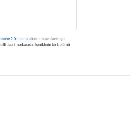
pache 2.0 Lisansı
altında lisanslanmıştır.
illi ticari markasıdır. İçeriklerin bir bölümü