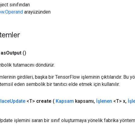
ject sınıfından
low.Operand
arayüzünden
temler
as
Output
()
bolik tutamacını döndürür.
erinin girdileri, başka bir TensorFlow işleminin çıktılarıdır. Bu yö
emsil eden sembolik bir tanıtıcı elde etmek için kullanılır.
place
Update
<T>
create
(
Kapsam
kapsamı
,
İşlenen
<T> x
,
İşl
Update işlemini saran bir sınıf oluşturmaya yönelik fabrika yöntem