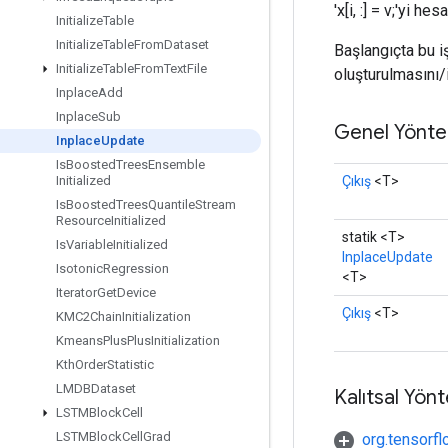
'x[i, :] = v;'yi h
Initialize
Table
Initialize
Table
From
Dataset
Başlangıçta bu i
Initialize
Table
From
Text
File
oluşturulmasını/
Inplace
Add
Inplace
Sub
Genel Yönte
Inplace
Update
Is
Boosted
Trees
Ensemble
Çıkış
<T>
Initialized
Is
Boosted
Trees
Quantile
Stream
Resource
Initialized
statik <T>
Is
Variable
Initialized
InplaceUpdate
Isotonic
Regression
<T>
Iterator
Get
Device
Çıkış
<T>
KMC2Chain
Initialization
Kmeans
Plus
Plus
Initialization
Kth
Order
Statistic
LMDBDataset
Kalıtsal Yön
LSTMBlock
Cell
LSTMBlock
Cell
Grad
org.tensorfl