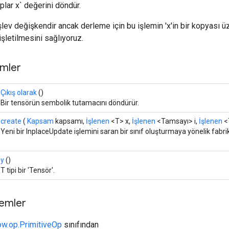
esaplar x` değerini döndür.
şlev değişkendir ancak derleme için bu işlemin 'x'in bir kopyası ü
işletilmesini sağlıyoruz.
mler
Çıkış olarak
()
Bir tensörün sembolik tutamacını döndürür.
create
(
Kapsam
kapsamı,
İşlenen
<T> x,
İşlenen
<Tamsayı> i,
İşlenen
<
Yeni bir InplaceUpdate işlemini saran bir sınıf oluşturmaya yönelik fabr
y
()
T tipi bir 'Tensör'.
temler
ow.op.PrimitiveOp
sınıfından