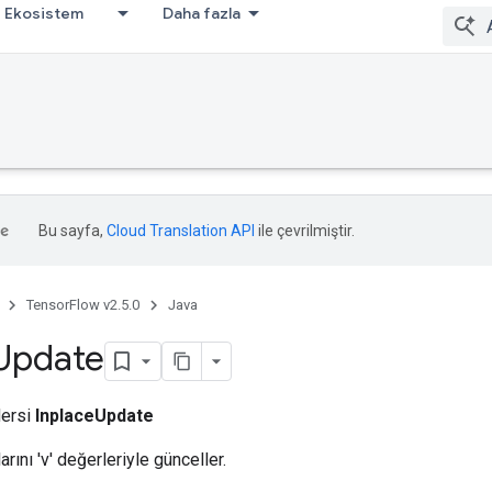
Ekosistem
Daha fazla
Bu sayfa,
Cloud Translation API
ile çevrilmiştir.
TensorFlow v2.5.0
Java
Update
dersi
InplaceUpdate
rlarını 'v' değerleriyle günceller.