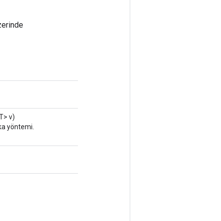
zerinde
T> v)
ika yöntemi.