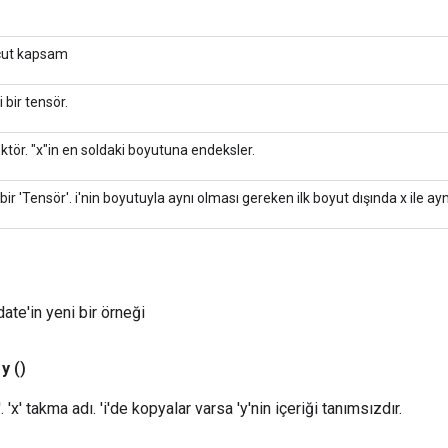
ut kapsam
pi bir tensör.
ektör. "x"in en soldaki boyutuna endeksler.
i bir 'Tensör'. i'nin boyutuyla aynı olması gereken ilk boyut dışında x ile ay
ate'in yeni bir örneği
y
()
'. 'x' takma adı. 'i'de kopyalar varsa 'y'nin içeriği tanımsızdır.