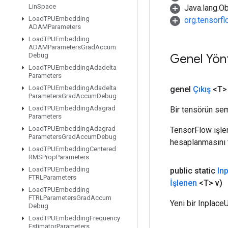
Lin
Space
Java.lang.Ob
Load
TPUEmbedding
org.tensorf
ADAMParameters
Load
TPUEmbedding
ADAMParameters
Grad
Accum
Genel Yön
Debug
Load
TPUEmbedding
Adadelta
Parameters
Load
TPUEmbedding
Adadelta
genel
Çıkış
<T>
Parameters
Grad
Accum
Debug
Load
TPUEmbedding
Adagrad
Bir tensörün sem
Parameters
Load
TPUEmbedding
Adagrad
TensorFlow işleml
Parameters
Grad
Accum
Debug
hesaplanmasını t
Load
TPUEmbedding
Centered
RMSProp
Parameters
Load
TPUEmbedding
public static
In
FTRLParameters
İşlenen
<T> v)
Load
TPUEmbedding
FTRLParameters
Grad
Accum
Yeni bir Inplace
Debug
Load
TPUEmbedding
Frequency
Estimator
Parameters