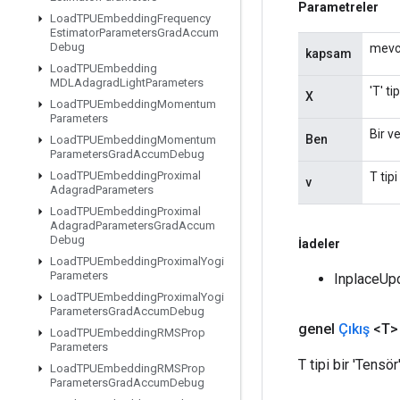
Parametreler
Load
TPUEmbedding
Frequency
Estimator
Parameters
Grad
Accum
Debug
mevc
kapsam
Load
TPUEmbedding
MDLAdagrad
Light
Parameters
'T' ti
X
Load
TPUEmbedding
Momentum
Parameters
Bir v
Ben
Load
TPUEmbedding
Momentum
Parameters
Grad
Accum
Debug
Load
TPUEmbedding
Proximal
T tip
v
Adagrad
Parameters
Load
TPUEmbedding
Proximal
Adagrad
Parameters
Grad
Accum
Debug
İadeler
Load
TPUEmbedding
Proximal
Yogi
Parameters
InplaceUpd
Load
TPUEmbedding
Proximal
Yogi
Parameters
Grad
Accum
Debug
genel
Çıkış
<T>
Load
TPUEmbedding
RMSProp
Parameters
T tipi bir 'Tensör
Load
TPUEmbedding
RMSProp
Parameters
Grad
Accum
Debug