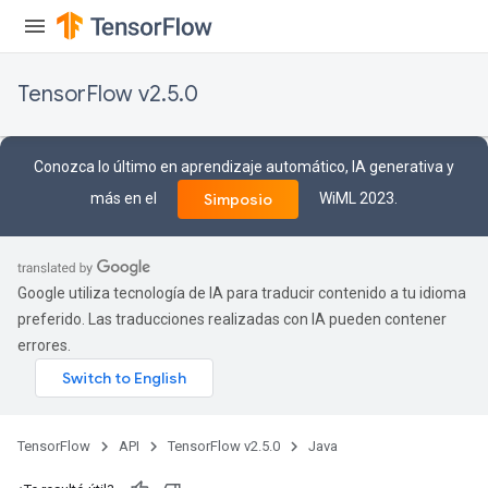
rs
ersGradAccumDebug
Parameters
TensorFlow v2.5.0
GradAccumDebug
rParameters
Conozca lo último en aprendizaje automático, IA generativa y
torParametersGradAccumDebug
más en el
WiML 2023.
Simposio
Parameters
ters
tersGradAccumDebug
arameters
Google utiliza tecnología de IA para traducir contenido a tu idioma
ParametersGradAccumDebug
preferido. Las traducciones realizadas con IA pueden contener
meters
errores.
ametersGradAccumDebug
rs
ersGradAccumDebug
tDescentParameters
TensorFlow
API
TensorFlow v2.5.0
Java