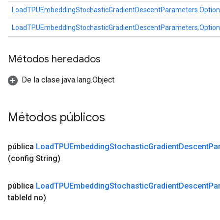
LoadTPUEmbeddingStochasticGradientDescentParameters.Option
LoadTPUEmbeddingStochasticGradientDescentParameters.Option
Métodos heredados
De la clase java.lang.Object
Métodos públicos
pública
Load
TPUEmbedding
Stochastic
Gradient
Descent
Pa
(config String)
pública
Load
TPUEmbedding
Stochastic
Gradient
Descent
Pa
table
Id no)