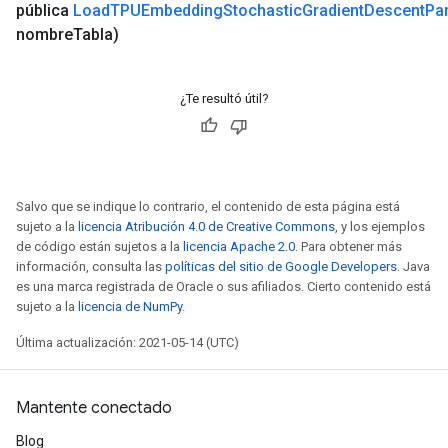
pública
Load
TPUEmbedding
Stochastic
Gradient
Descent
Pa
nombre
Tabla)
¿Te resultó útil?
Salvo que se indique lo contrario, el contenido de esta página está
sujeto a la
licencia Atribución 4.0 de Creative Commons
, y los ejemplos
de código están sujetos a la
licencia Apache 2.0
. Para obtener más
información, consulta las
políticas del sitio de Google Developers
. Java
es una marca registrada de Oracle o sus afiliados. Cierto contenido está
sujeto a la
licencia de NumPy
.
Última actualización: 2021-05-14 (UTC)
Mantente conectado
Blog