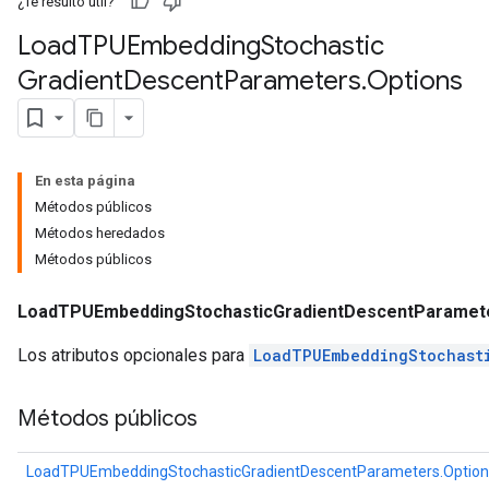
¿Te resultó útil?
ntDescentParametersGradAccumDebug
Load
TPUEmbedding
Stochastic
Gradient
Descent
Parameters
.
Options
En esta página
Métodos públicos
Métodos heredados
Métodos públicos
LoadTPUEmbeddingStochasticGradientDescentParamete
Los atributos opcionales para
LoadTPUEmbeddingStochast
Métodos públicos
LoadTPUEmbeddingStochasticGradientDescentParameters.Option