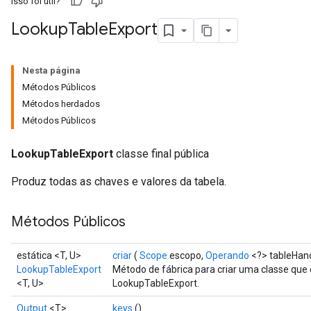
Isso foi útil?
Lookup
Table
Export
Nesta página
Métodos Públicos
Métodos herdados
Métodos Públicos
LookupTableExport
classe final pública
Produz todas as chaves e valores da tabela.
Métodos Públicos
estática <T, U>
criar
(
Scope
escopo,
Operando
<?> tableHand
LookupTableExport
Método de fábrica para criar uma classe qu
<T, U>
LookupTableExport.
Output
<T>
keys
()