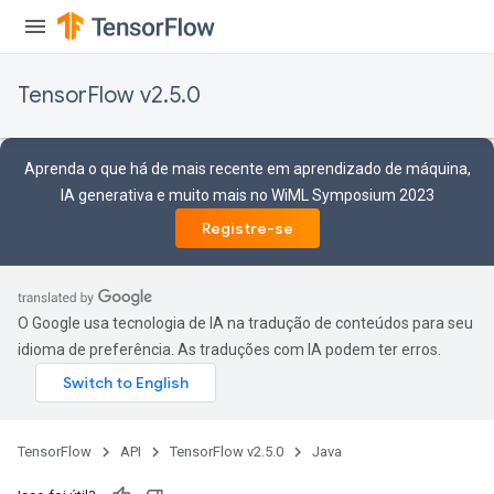
rs
ersGradAccumDebug
Parameters
TensorFlow v2.5.0
GradAccumDebug
rParameters
Aprenda o que há de mais recente em aprendizado de máquina,
torParametersGradAccumDebug
IA generativa e muito mais no WiML Symposium 2023
Parameters
Registre-se
ters
tersGradAccumDebug
arameters
ParametersGradAccumDebug
O Google usa tecnologia de IA na tradução de conteúdos para seu
meters
idioma de preferência. As traduções com IA podem ter erros.
ametersGradAccumDebug
rs
ersGradAccumDebug
tDescentParameters
TensorFlow
API
TensorFlow v2.5.0
Java
ntDescentParametersGradAccumDebug