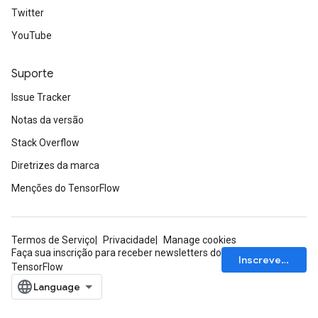
Twitter
YouTube
Suporte
Issue Tracker
Notas da versão
ize
Stack Overflow
Diretrizes da marca
Menções do TensorFlow
Requantize
Termos de Serviço
Privacidade
Manage cookies
ize
Faça sua inscrição para receber newsletters do
Inscrever-se
AndReluAndRequantize
TensorFlow
u
uAndRequantize