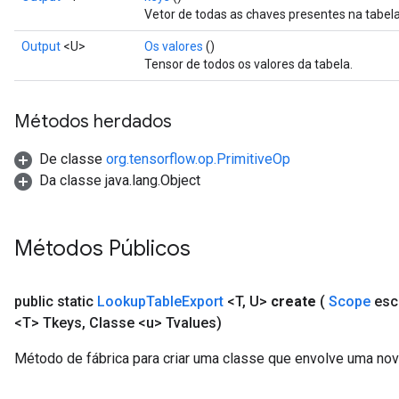
Vetor de todas as chaves presentes na tabela
Output
<U>
Os valores
()
Tensor de todos os valores da tabela.
Métodos herdados
De classe
org.tensorflow.op.PrimitiveOp
Da classe java.lang.Object
Métodos Públicos
public static
Lookup
Table
Export
<T
,
U>
create
(
Scope
esc
<T> Tkeys
,
Classe <u> Tvalues)
Método de fábrica para criar uma classe que envolve uma no