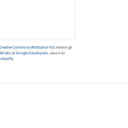
Creative Commons Attribution 4.0
, mentre gli
el sito di Google Developers
. Java è un
za NumPy
.