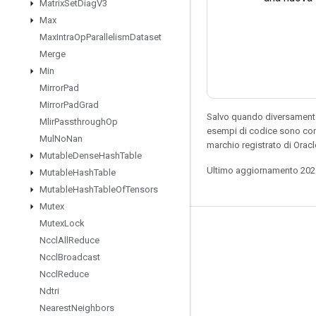
Matrix
Set
Diag
V3
Max
Max
Intra
Op
Parallelism
Dataset
Merge
Min
Mirror
Pad
Mirror
Pad
Grad
Salvo quando diversamente 
Mlir
Passthrough
Op
esempi di codice sono con
Mul
No
Nan
marchio registrato di Orac
Mutable
Dense
Hash
Table
Ultimo aggiornamento 202
Mutable
Hash
Table
Mutable
Hash
Table
Of
Tensors
Mutex
Mutex
Lock
Resta connesso
Nccl
All
Reduce
Blog
Nccl
Broadcast
Nccl
Reduce
Forum
Ndtri
GitHub
Nearest
Neighbors