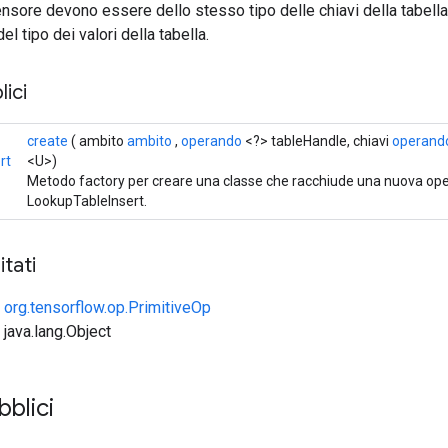
ensore devono essere dello stesso tipo delle chiavi della tabella.
l tipo dei valori della tabella.
ici
create
( ambito
ambito
,
operando
<?> tableHandle, chiavi
operand
rt
<U>)
Metodo factory per creare una classe che racchiude una nuova op
LookupTableInsert.
tati
e
org.tensorflow.op.PrimitiveOp
 java.lang.Object
bblici