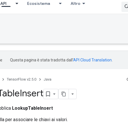
API
Ecosistema
Altro
Questa pagina è stata tradotta dall'
API Cloud Translation
.
TensorFlow v2.5.0
Java
Table
Insert
bblica
LookupTableInsert
la per associare le chiavi ai valori.