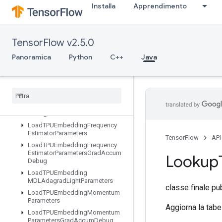
Installa
Apprendimento
LoadTPUEmbeddingADAMParametersGradAccumDebug
LoadTPUEmbeddingAdadeltaParameters
LoadTPUEmbeddingAdadeltaParametersGradAccumDebug
TensorFlow v2.5.0
LoadTPUEmbeddingAdagradParameters
LoadTPUEmbeddingAdagradParametersGradAccumDebug
Panoramica
Python
C++
Java
LoadTPUEmbeddingCenteredRMSPropParameters
Load
TPUEmbedding
FTRLParameters
Load
TPUEmbedding
FTRLParameters
Grad
Accum
Debug
Load
TPUEmbedding
Frequency
Estimator
Parameters
TensorFlow
API
Load
TPUEmbedding
Frequency
Estimator
Parameters
Grad
Accum
Lookup
Debug
Load
TPUEmbedding
MDLAdagrad
Light
Parameters
classe finale pu
Load
TPUEmbedding
Momentum
Parameters
Aggiorna la tabel
Load
TPUEmbedding
Momentum
Parameters
Grad
Accum
Debug