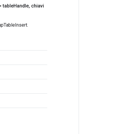
 table
Handle
,
chiavi
pTableInsert.