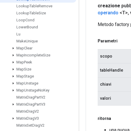
creazione
pubb
Lookup
Table
Remove
operando
<T>
,
Lookup
Table
Size
Loop
Cond
Metodo factory 
Lower
Bound
Lu
Parametri
Make
Unique
Map
Clear
Map
Incomplete
Size
scopo
Map
Peek
Map
Size
tableHandle
Map
Stage
Map
Unstage
chiavi
Map
Unstage
No
Key
Matrix
Diag
Part
V2
valori
Matrix
Diag
Part
V3
Matrix
Diag
V2
ritorna
Matrix
Diag
V3
Matrix
Set
Diag
V2
una nuova 