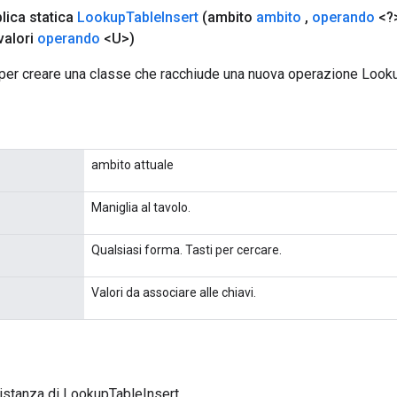
lica statica
Lookup
Table
Insert
(ambito
ambito
,
operando
<?>
valori
operando
<U>)
per creare una classe che racchiude una nuova operazione Looku
ambito attuale
Maniglia al tavolo.
Qualsiasi forma. Tasti per cercare.
Valori da associare alle chiavi.
istanza di LookupTableInsert