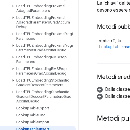
Le `chiavi` del t
Load
TPUEmbedding
Proximal
devono essere de
Adagrad
Parameters
Load
TPUEmbedding
Proximal
Adagrad
Parameters
Grad
Accum
Metodi pubbl
Debug
Load
TPUEmbedding
Proximal
Yogi
Parameters
static <T, U>
Load
TPUEmbedding
Proximal
Yogi
LookupTableInse
Parameters
Grad
Accum
Debug
Load
TPUEmbedding
RMSProp
Parameters
Load
TPUEmbedding
RMSProp
Parameters
Grad
Accum
Debug
Metodi eredi
Load
TPUEmbedding
Stochastic
Gradient
Descent
Parameters
Dalla class
Load
TPUEmbedding
Stochastic
Dalla classe
Gradient
Descent
Parameters
Grad
Accum
Debug
Lookup
Table
Export
Lookup
Table
Find
Metodi pu
Lookup
Table
Import
Lookup
Table
Insert