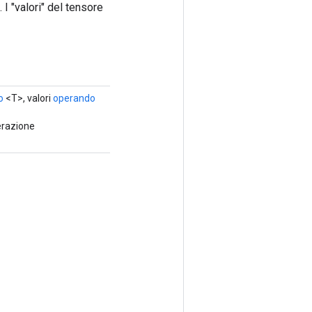
 I "valori" del tensore
o
<T>, valori
operando
erazione