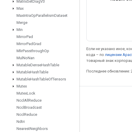
Matrix
Set
Diag
V3
Max
Max
Intra
Op
Parallelism
Dataset
Merge
Min
Mirror
Pad
Mirror
Pad
Grad
Если не указано иное, к
Mlir
Passthrough
Op
кода – по
лицензии Apac
Mul
No
Nan
товарный знак корпорац
Mutable
Dense
Hash
Table
Последнее обновление: 2
Mutable
Hash
Table
Mutable
Hash
Table
Of
Tensors
Mutex
Mutex
Lock
Мы в социальных сетях
Nccl
All
Reduce
Блог
Nccl
Broadcast
Nccl
Reduce
Форум
Ndtri
GitHub
Nearest
Neighbors