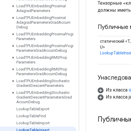
Тензорные «кл
Load
TPUEmbedding
Proximal
должны иметь 
Adagrad
Parameters
Load
TPUEmbedding
Proximal
Adagrad
Parameters
Grad
Accum
Публичные 
Debug
Load
TPUEmbedding
Proximal
Yogi
Parameters
статический <T,
Load
TPUEmbedding
Proximal
Yogi
U>
Parameters
Grad
Accum
Debug
LookupTableInse
Load
TPUEmbedding
RMSProp
Parameters
Load
TPUEmbedding
RMSProp
Parameters
Grad
Accum
Debug
Унаследова
Load
TPUEmbedding
Stochastic
Gradient
Descent
Parameters
Из класса
o
Load
TPUEmbedding
Stochastic
Из класса ja
Gradient
Descent
Parameters
Grad
Accum
Debug
Lookup
Table
Export
Lookup
Table
Find
Публичны
Lookup
Table
Import
Lookup
Table
Insert