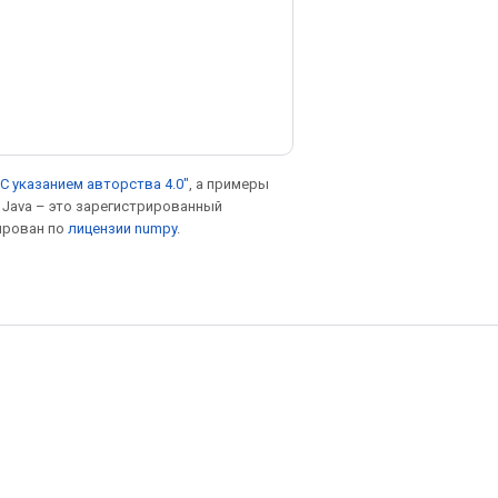
С указанием авторства 4.0"
, а примеры
. Java – это зарегистрированный
ирован по
лицензии numpy
.