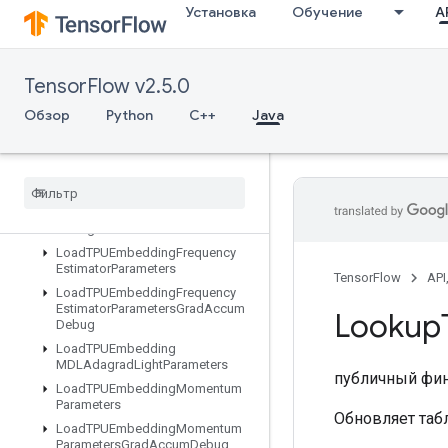
Установка
Обучение
AP
LoadTPUEmbeddingADAMParametersGradAccumDebug
LoadTPUEmbeddingAdadeltaParameters
LoadTPUEmbeddingAdadeltaParametersGradAccumDebug
TensorFlow v2.5.0
LoadTPUEmbeddingAdagradParameters
LoadTPUEmbeddingAdagradParametersGradAccumDebug
Обзор
Python
C++
Java
LoadTPUEmbeddingCenteredRMSPropParameters
Load
TPUEmbedding
FTRLParameters
Load
TPUEmbedding
FTRLParameters
Grad
Accum
Debug
Load
TPUEmbedding
Frequency
Estimator
Parameters
TensorFlow
API
Load
TPUEmbedding
Frequency
Estimator
Parameters
Grad
Accum
Lookup
Debug
Load
TPUEmbedding
MDLAdagrad
Light
Parameters
публичный фи
Load
TPUEmbedding
Momentum
Parameters
Обновляет табл
Load
TPUEmbedding
Momentum
Parameters
Grad
Accum
Debug