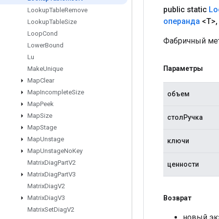
public static
Lo
Lookup
Table
Remove
операнда
<T>
,
Lookup
Table
Size
Loop
Cond
Фабричный мет
Lower
Bound
Lu
Параметры
Make
Unique
Map
Clear
Map
Incomplete
Size
объем
Map
Peek
Map
Size
столРучка
Map
Stage
Map
Unstage
ключи
Map
Unstage
No
Key
Matrix
Diag
Part
V2
ценности
Matrix
Diag
Part
V3
Matrix
Diag
V2
Возврат
Matrix
Diag
V3
Matrix
Set
Diag
V2
новый экз