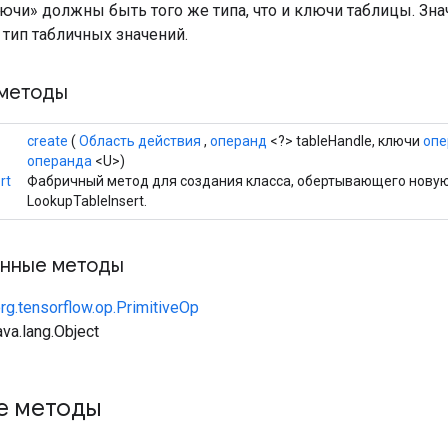
ючи» должны быть того же типа, что и ключи таблицы. Зна
тип табличных значений.
методы
create
(
Область действия
,
операнд
<?> tableHandle, ключи
опе
операнда
<U>)
rt
Фабричный метод для создания класса, обертывающего нову
LookupTableInsert.
нные методы
rg.tensorflow.op.PrimitiveOp
va.lang.Object
е методы