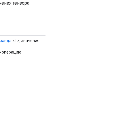
чения тензора
ранда
<T>, значения
ю операцию