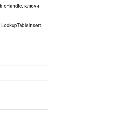
ble
Handle
,
ключи
ookupTableInsert.