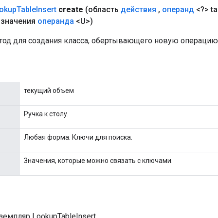
okup
Table
Insert
create
(область
действия
,
операнд
<?> ta
значения
операнда
<U>)
од для создания класса, обертывающего новую операцию L
текущий объем
Ручка к столу.
Любая форма. Ключи для поиска.
Значения, которые можно связать с ключами.
емпляр LookupTableInsert