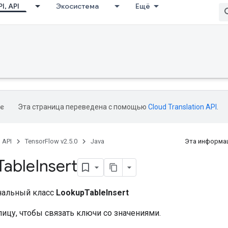
I, API
Экосистема
Ещё
Эта страница переведена с помощью
Cloud Translation API
.
, API
TensorFlow v2.5.0
Java
Эта информац
Table
Insert
нальный класс
LookupTableInsert
ицу, чтобы связать ключи со значениями.