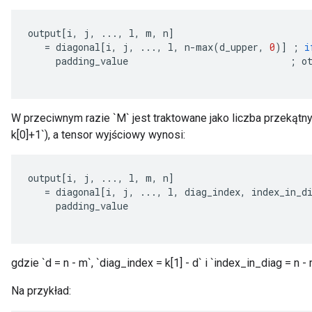
output
[
i
,
j
,
...,
l
,
m
,
n
]
=
diagonal
[
i
,
j
,
...,
l
,
n
-
max
(
d_upper
,
0
)
]
;
i
padding_value
;
o
W przeciwnym razie `M` jest traktowane jako liczba przekątnyc
k[0]+1`), a tensor wyjściowy wynosi:
output
[
i
,
j
,
...,
l
,
m
,
n
]
=
diagonal
[
i
,
j
,
...,
l
,
diag_index
,
index_in_d
padding_value
gdzie `d = n - m`, `diag_index = k[1] - d` i `index_in_diag = n - 
Na przykład: