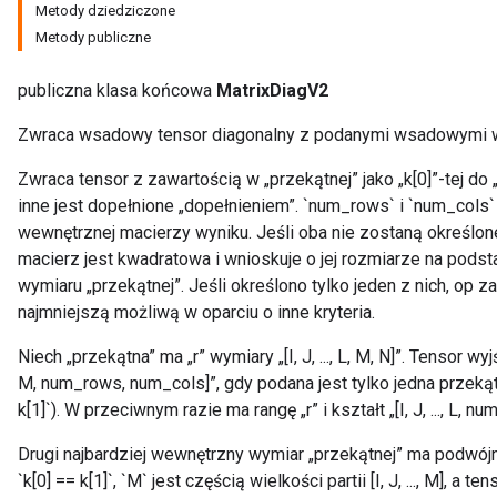
Metody dziedziczone
Metody publiczne
publiczna klasa końcowa
MatrixDiagV2
Zwraca wsadowy tensor diagonalny z podanymi wsadowymi w
Zwraca tensor z zawartością w „przekątnej” jako „k[0]”-tej do 
inne jest dopełnione „dopełnieniem”. `num_rows` i `num_cols` 
wewnętrznej macierzy wyniku. Jeśli oba nie zostaną określone,
macierz jest kwadratowa i wnioskuje o jej rozmiarze na podst
wymiaru „przekątnej”. Jeśli określono tylko jeden z nich, op zak
najmniejszą możliwą w oparciu o inne kryteria.
Niech „przekątna” ma „r” wymiary „[I, J, ..., L, M, N]”. Tensor wyjśc
M, num_rows, num_cols]”, gdy podana jest tylko jedna przekątna
k[1]`). W przeciwnym razie ma rangę „r” i kształt „[I, J, ..., L, 
Drugi najbardziej wewnętrzny wymiar „przekątnej” ma podwójn
`k[0] == k[1]`, `M` jest częścią wielkości partii [I, J, ..., M], a t