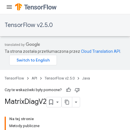
TensorFlow v2.5.0
Ta strona została przetłumaczona przez
Cloud Translation API
.
TensorFlow
API
TensorFlow v2.5.0
Java
Czy te wskazówki były pomocne?
Matrix
Diag
V2
Na tej stronie
Metody publiczne