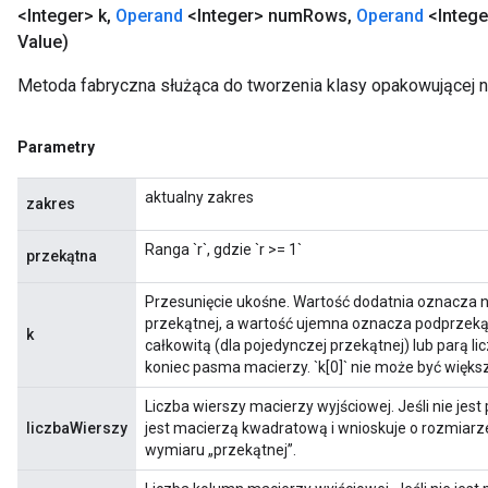
<Integer> k
,
Operand
<Integer> num
Rows
,
Operand
<Integ
Value)
Metoda fabryczna służąca do tworzenia klasy opakowującej 
Parametry
aktualny zakres
zakres
Ranga `r`, gdzie `r >= 1`
przekątna
Przesunięcie ukośne. Wartość dodatnia oznacza n
przekątnej, a wartość ujemna oznacza podprzekąt
k
całkowitą (dla pojedynczej przekątnej) lub parą li
koniec pasma macierzy. `k[0]` nie może być większe
Liczba wierszy macierzy wyjściowej. Jeśli nie jest
liczbaWierszy
jest macierzą kwadratową i wnioskuje o rozmiarz
wymiaru „przekątnej”.