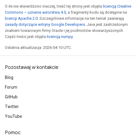
metersGradAccumDebug
O ile nie stwierdzono inaczej, treść tej strony jest objęta
licencją Creative
ters
Commons – uznanie autorstwa 4.0
, a fragmenty kodu są dostępne na
metersGradAccumDebug
licencji Apache 2.0
. Szczegółowe informacje na ten temat zawierają
ropParameters
zasady dotyczące witryny Google Developers
. Java jest zastrzeżonym
znakiem towarowym firmy Oracle i jej podmiotów stowarzyszonych.
s
Część treści jest objęta
licencją numpy
.
ersGradAccumDebug
atorParameters
Ostatnia aktualizacja: 2026-04-10 UTC.
imatorParametersGradAccumDebug
ghtParameters
Pozostawaj w kontakcie
meters
ametersGradAccumDebug
Blog
adParameters
Forum
radParametersGradAccumDebug
GitHub
rameters
ParametersGradAccumDebug
Twitter
eters
YouTube
metersGradAccumDebug
ientDescentParameters
Pomoc
dientDescentParametersGradAccumDebug