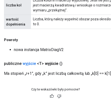
Liczba kolumn macierzy wyjściowej. Jeśli nie jest 
liczba kol
jest macierzą kwadratową i wnioskuje o rozmiarz
wymiaru „przekątnej”.
Liczba, którą należy wypełnić obszar poza okr
wartość
to 0.
dopełnienia
Powroty
nowa instancja MatrixDiagV2
publiczne
wyjście
<T>
wyjście
()
Ma stopień „r+1”, gdy „k” jest liczbą całkowitą lub „k[0] == k[1
m
Czy te wskazówki były pomocne?
rs
ersGradAccumDebug
eters