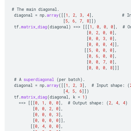
#
The
main
diagonal
.
diagonal
=
np
.
array
(
[[
1
,
2
,
3
,
4
]
,
#
I
[
5
,
6
,
7
,
8
]]
)
tf
.
matrix_diag
(
diagonal
)
==
>
[[[
1
,
0
,
0
,
0
]
,
#
O
[
0
,
2
,
0
,
0
]
,
[
0
,
0
,
3
,
0
]
,
[
0
,
0
,
0
,
4
]]
,
[[
5
,
0
,
0
,
0
]
,
[
0
,
6
,
0
,
0
]
,
[
0
,
0
,
7
,
0
]
,
[
0
,
0
,
0
,
8
]]]
#
A
superdiagonal
(
per
batch
).
diagonal
=
np
.
array
(
[[
1
,
2
,
3
]
,
#
Input
shape
:
(
[
4
,
5
,
6
]]
)
tf
.
matrix_diag
(
diagonal
,
k
=
1
)
==
>
[[[
0
,
1
,
0
,
0
]
,
#
Output
shape
:
(
2
,
4
,
4
)
[
0
,
0
,
2
,
0
]
,
[
0
,
0
,
0
,
3
]
,
[
0
,
0
,
0
,
0
]]
,
[[
0
,
4
,
0
,
0
]
,