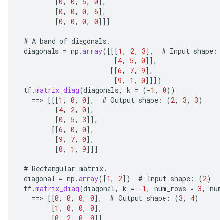
[
0
,
0
,
5
,
0
]
,
[
0
,
0
,
0
,
6
]
,
[
0
,
0
,
0
,
0
]]]
#
A
band
of
diagonals
.
diagonals
=
np
.
array
(
[[[
1
,
2
,
3
]
,
#
Input
shape
:
[
4
,
5
,
0
]]
,
[[
6
,
7
,
9
]
,
[
9
,
1
,
0
]]]
)
tf
.
matrix_diag
(
diagonals
,
k
=
(
-
1
,
0
))
ize
==
>
[[[
1
,
0
,
0
]
,
#
Output
shape
:
(
2
,
3
,
3
)
[
4
,
2
,
0
]
,
[
0
,
5
,
3
]]
,
[[
6
,
0
,
0
]
,
[
9
,
7
,
0
]
,
[
0
,
1
,
9
]]]
Requantize
ize
#
Rectangular
matrix
.
AndReluAndRequantize
diagonal
=
np
.
array
(
[
1
,
2
]
)
#
Input
shape
:
(
2
)
tf
.
matrix_diag
(
diagonal
,
k
=
-
1
,
num_rows
=
3
,
nu
u
==
>
[[
0
,
0
,
0
,
0
]
,
#
Output
shape
:
(
3
,
4
)
uAndRequantize
[
1
,
0
,
0
,
0
]
,
[
0
,
2
,
0
,
0
]]