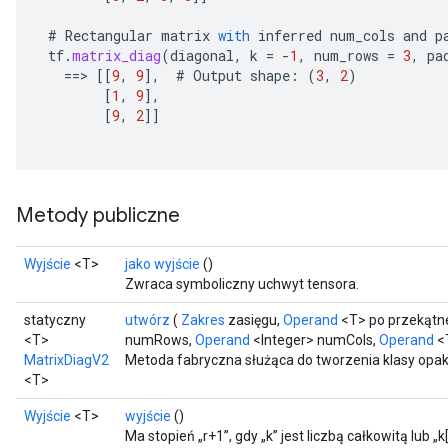
AndRelu
#
Rectangular
matrix
with
inferred
num_cols
and
p
tf
.
matrix_diag
(
diagonal
,
k
=
-
1
,
num_rows
=
3
,
pa
AndReluAndRequantize
==
>
[[
9
,
9
]
,
#
Output
shape
:
(
3
,
2
)
[
1
,
9
]
,
ize
[
9
,
2
]]
Requantize
ize
Metody publiczne
Wyjście
<T>
jako wyjście
()
Zwraca symboliczny uchwyt tensora.
statyczny
utwórz
(
Zakres
zasięgu,
Operand
<T> po przekątn
<T>
numRows,
Operand
<Integer> numCols,
Operand
<
MatrixDiagV2
Metoda fabryczna służąca do tworzenia klasy opa
<T>
Wyjście
<T>
wyjście
()
Ma stopień „r+1”, gdy „k” jest liczbą całkowitą lub „k