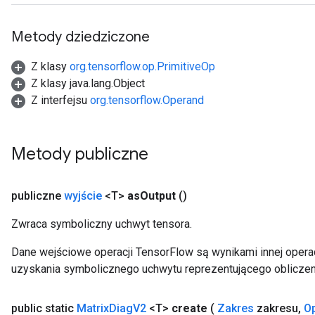
Metody dziedziczone
Z klasy
org.tensorflow.op.PrimitiveOp
Z klasy java.lang.Object
Z interfejsu
org.tensorflow.Operand
Metody publiczne
publiczne
wyjście
<T>
as
Output
()
Zwraca symboliczny uchwyt tensora.
Dane wejściowe operacji TensorFlow są wynikami innej operac
uzyskania symbolicznego uchwytu reprezentującego obliczen
public static
Matrix
Diag
V2
<T>
create
(
Zakres
zakresu
,
O