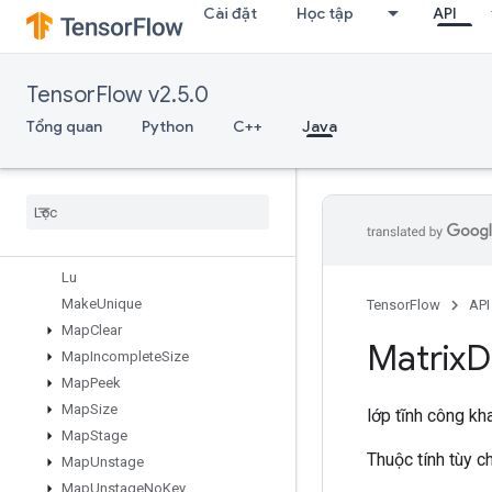
Cài đặt
Học tập
API
LoadTPUEmbeddingStochasticGradientDescentParameters
LoadTPUEmbeddingStochasticGradientDescentParametersGradA
LookupTableExport
TensorFlow v2.5.0
LookupTableFind
LookupTableImport
Tổng quan
Python
C++
Java
LookupTableInsert
Lookup
Table
Remove
Lookup
Table
Size
Loop
Cond
Lower
Bound
Lu
Make
Unique
TensorFlow
API
Map
Clear
Matrix
D
Map
Incomplete
Size
Map
Peek
Map
Size
lớp tĩnh công kh
Map
Stage
Thuộc tính tùy 
Map
Unstage
Map
Unstage
No
Key