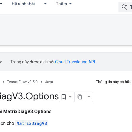
Hệ sinh thái
Thêm
ccumDebug
Trang này được dịch bởi
Cloud Translation API
.
TensorFlow v2.5.0
Java
Thông tin này có hữ
iag
V3
.
Options
ai
MatrixDiagV3.Options
chọn cho
MatrixDiagV3