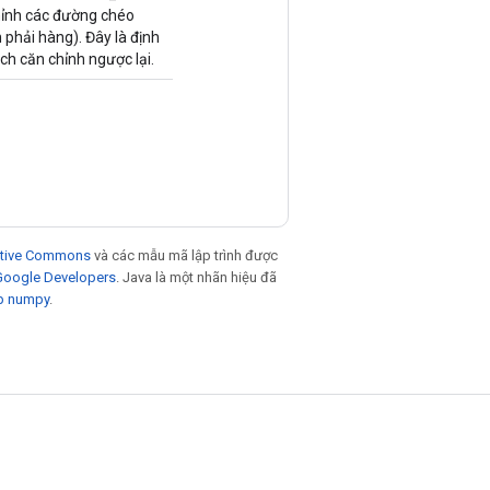
hỉnh các đường chéo
 phải hàng). Đây là định
h căn chỉnh ngược lại.
eative Commons
và các mẫu mã lập trình được
 Google Developers
. Java là một nhãn hiệu đã
p numpy
.