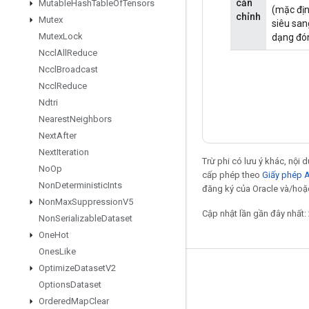
căn
Mutable
Hash
Table
Of
Tensors
(mặc địn
chỉnh
Mutex
siêu san
Mutex
Lock
dạng đón
Nccl
All
Reduce
Nccl
Broadcast
Nccl
Reduce
Ndtri
Nearest
Neighbors
Next
After
Next
Iteration
Trừ phi có lưu ý khác, nội
No
Op
cấp phép theo
Giấy phép 
Non
Deterministic
Ints
đăng ký của Oracle và/hoặc
Non
Max
Suppression
V5
Cập nhật lần gần đây nhất:
Non
Serializable
Dataset
One
Hot
Ones
Like
Optimize
Dataset
V2
Giữ liên lạc
Options
Dataset
Blog
Ordered
Map
Clear