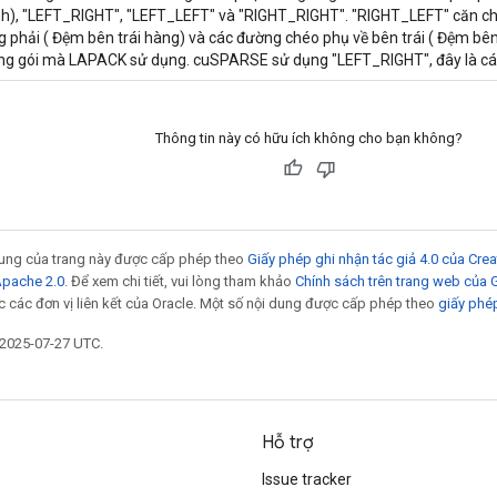
h), "LEFT_RIGHT", "LEFT_LEFT" và "RIGHT_RIGHT". "RIGHT_LEFT" căn c
g phải ( Đệm bên trái hàng) và các đường chéo phụ về bên trái ( Đệm bên
g gói mà LAPACK sử dụng. cuSPARSE sử dụng "LEFT_RIGHT", đây là các
Thông tin này có hữu ích không cho bạn không?
 dung của trang này được cấp phép theo
Giấy phép ghi nhận tác giả 4.0 của Cr
Apache 2.0
. Để xem chi tiết, vui lòng tham khảo
Chính sách trên trang web của
 các đơn vị liên kết của Oracle. Một số nội dung được cấp phép theo
giấy phé
 2025-07-27 UTC.
Hỗ trợ
Issue tracker