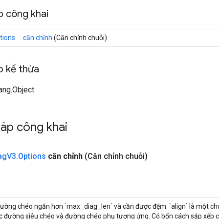
 công khai
tions
căn chỉnh
(Căn chỉnh chuỗi)
 kế thừa
lang.Object
áp công khai
ag
V3
.
Options
căn chỉnh
(Căn chỉnh chuỗi)
ường chéo ngắn hơn `max_diag_len` và cần được đệm. `align` là một chu
c đường siêu chéo và đường chéo phụ tương ứng. Có bốn cách sắp xếp c