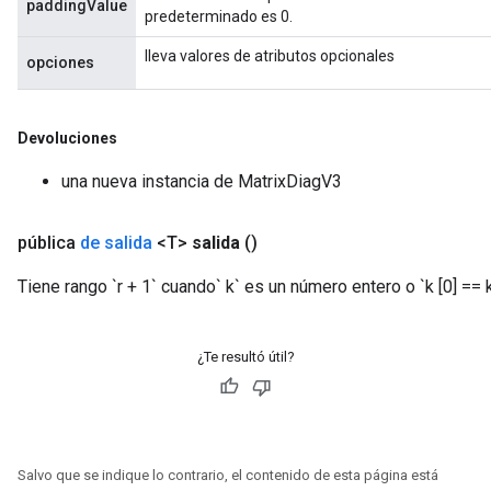
paddingValue
predeterminado es 0.
lleva valores de atributos opcionales
opciones
Devoluciones
una nueva instancia de MatrixDiagV3
pública
de salida
<T>
salida
()
Tiene rango `r + 1` cuando` k` es un número entero o `k [0] == k 
¿Te resultó útil?
Salvo que se indique lo contrario, el contenido de esta página está