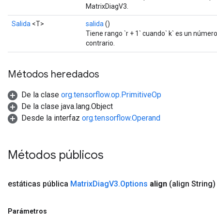
MatrixDiagV3.
Salida
<T>
salida
()
Tiene rango `r + 1` cuando` k` es un número e
contrario.
Métodos heredados
De la clase
org.tensorflow.op.PrimitiveOp
De la clase java.lang.Object
Desde la interfaz
org.tensorflow.Operand
Métodos públicos
m
estáticas pública
Matrix
Diag
V3
.
Options
align
(align String)
rs
ersGradAccumDebug
eters
Parámetros