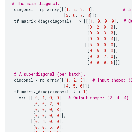
# The main diagonal.
 diagonal 
=
 np
.
array
([[
1
,
2
,
3
,
4
],
# I
[
5
,
6
,
7
,
8
]])
 tf
.
matrix_diag
(
diagonal
)
==>
[[[
1
,
0
,
0
,
0
],
# O
[
0
,
2
,
0
,
0
],
[
0
,
0
,
3
,
0
],
[
0
,
0
,
0
,
4
]],
[[
5
,
0
,
0
,
0
],
[
0
,
6
,
0
,
0
],
[
0
,
0
,
7
,
0
],
ize
[
0
,
0
,
0
,
8
]]]
# A superdiagonal (per batch).
 diagonal 
=
 np
.
array
([[
1
,
2
,
3
],
# Input shape: (
[
4
,
5
,
6
]])
 tf
.
matrix_diag
(
diagonal
,
 k 
=
1
)
Requantize
==>
[[[
0
,
1
,
0
,
0
],
# Output shape: (2, 4, 4)
ize
[
0
,
0
,
2
,
0
],
AndReluAndRequantize
[
0
,
0
,
0
,
3
],
u
[
0
,
0
,
0
,
0
]],
uAndRequantize
[[
0
,
4
,
0
,
0
],
[
0
,
0
,
5
,
0
],