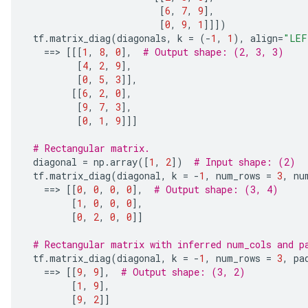
[
6
,
7
,
9
],
[
0
,
9
,
1
]]])
 tf
.
matrix_diag
(
diagonals
,
 k 
=
(-
1
,
1
),
 align
=
"LEF
==>
[[[
1
,
8
,
0
],
# Output shape: (2, 3, 3)
[
4
,
2
,
9
],
[
0
,
5
,
3
]],
[[
6
,
2
,
0
],
[
9
,
7
,
3
],
[
0
,
1
,
9
]]]
# Rectangular matrix.
 diagonal 
=
 np
.
array
([
1
,
2
])
# Input shape: (2)
 tf
.
matrix_diag
(
diagonal
,
 k 
=
-
1
,
 num_rows 
=
3
,
 nu
==>
[[
0
,
0
,
0
,
0
],
# Output shape: (3, 4)
[
1
,
0
,
0
,
0
],
[
0
,
2
,
0
,
0
]]
# Rectangular matrix with inferred num_cols and p
 tf
.
matrix_diag
(
diagonal
,
 k 
=
-
1
,
 num_rows 
=
3
,
 pa
==>
[[
9
,
9
],
# Output shape: (3, 2)
[
1
,
9
],
[
9
,
2
]]