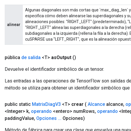
metersGradAccumDebug
ters
Algunas diagonales son más cortas que `max_diag_len` y 
especifica cómo deben alinearse las superdiagonales y s
metersGradAccumDebug
alineaciones posibles: "RIGHT_LEFT" (predeterminado), 
ropParameters
alinear
"RIGHT_LEFT" alinea las superdiagonales a la derecha (rellen
s
subdiagonales a la izquierda (rellena la fila a la derech
ersGradAccumDebug
cuSPARSE usa "LEFT_RIGHT", que es la alineación opuest
atorParameters
imatorParametersGradAccumDebug
pública
de salida
<T>
as
Output
()
ghtParameters
meters
Devuelve el identificador simbólico de un tensor.
ametersGradAccumDebug
adParameters
Las entradas a las operaciones de TensorFlow son salidas de
radParametersGradAccumDebug
método se utiliza para obtener un identificador simbólico que 
rameters
ParametersGradAccumDebug
public static
Matrix
Diag
V3
<T>
crear
(
Alcance
alcance
,
op
eters
<Integer> k
,
operando
<entero> num
Rows
,
operando
<Inte
metersGradAccumDebug
padding
Value
,
Opciones
.
.
.
Opciones)
ientDescentParameters
dientDescentParametersGradAccumDebug
Método de fábrica para crear una clase que envuelva una nue