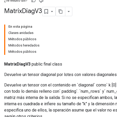
¿Te resultó útil?
Matrix
Diag
V3
En esta página
Clases anidadas
Métodos públicos
Métodos heredados
Métodos públicos
MatrixDiagV3
public final class
Devuelve un tensor diagonal por lotes con valores diagonales
Devuelve un tensor con el contenido en `diagonal` como` k [0] `
con todo lo demás relleno con` padding`. `num_rows` y` num_c
matriz más interna de la salida. Si no se especifican ambos, 
interna es cuadrada e infiere su tamaño de "k" y la dimensión m
especifica uno de ellos, la operación asume que el valor no 
según otros criterios.