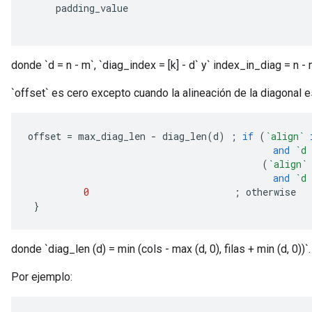
     padding_value                                 
donde `d = n - m`, `diag_index = [k] - d` y` index_in_diag = n - 
`offset` es cero excepto cuando la alineación de la diagonal e
offset 
=
 max_diag_len 
-
 diag_len
(
d
)
;
if
(
`align`
and
`d 
(
`align`
and
`d 
0
;
 otherwise
}
donde `diag_len (d) = min (cols - max (d, 0), filas + min (d, 0))`.
Por ejemplo: