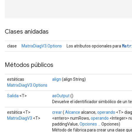
Clases anidadas
Matr
clase
MatrixDiagV3.Options
Los atributos opcionales para
Métodos públicos
estáticas
align
(align String)
MatrixDiagV3.Options
Salida
<T>
asOutput
()
Devuelve el identificador simbólico de un te
estática <T>
crear
(
Alcance
alcance,
operando
<T> diag
MatrixDiagV3
<T>
<entero> numRows,
operando
<Integer> 
paddingValue,
Opciones ...
Opciones)
Método de fábrica para crear una clase qu