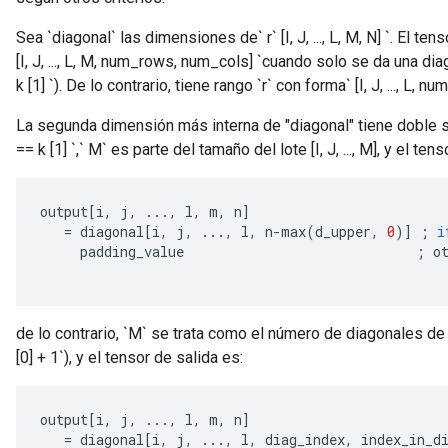
Sea `diagonal` las dimensiones de` r` [I, J, ..., L, M, N] `. El te
[I, J, ..., L, M, num_rows, num_cols] `cuando solo se da una dia
k [1] `). De lo contrario, tiene rango `r` con forma` [I, J, ..., L, 
La segunda dimensión más interna de "diagonal" tiene doble si
== k [1] `,` M` es parte del tamaño del lote [I, J, ..., M], y el ten
output
[
i
,
 j
,
...,
 l
,
 m
,
 n
]
=
 diagonal
[
i
,
 j
,
...,
 l
,
 n
-
max
(
d_upper
,
0
)]
;
i
     padding_value                             
;
 o
de lo contrario, `M` se trata como el número de diagonales de l
[0] + 1`), y el tensor de salida es:
output
[
i
,
 j
,
...,
 l
,
 m
,
 n
]
=
 diagonal
[
i
,
 j
,
...,
 l
,
 diag_index
,
 index_in_d