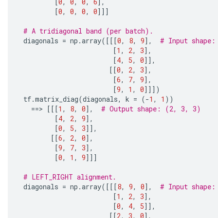
[
0
,
0
,
0
,
6
],
[
0
,
0
,
0
,
0
]]]
AndRelu
AndReluAndRequantize
# A tridiagonal band (per batch).
 diagonals 
=
 np
.
array
([[[
0
,
8
,
9
],
# Input shape:
[
1
,
2
,
3
],
ize
[
4
,
5
,
0
]],
[[
0
,
2
,
3
],
Requantize
[
6
,
7
,
9
],
ize
[
9
,
1
,
0
]]])
 tf
.
matrix_diag
(
diagonals
,
 k 
=
(-
1
,
1
))
==>
[[[
1
,
8
,
0
],
# Output shape: (2, 3, 3)
[
4
,
2
,
9
],
[
0
,
5
,
3
]],
[[
6
,
2
,
0
],
[
9
,
7
,
3
],
[
0
,
1
,
9
]]]
# LEFT_RIGHT alignment.
 diagonals 
=
 np
.
array
([[[
8
,
9
,
0
],
# Input shape:
[
1
,
2
,
3
],
[
0
,
4
,
5
]],
[[
2
,
3
,
0
],