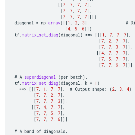
[[
7
,
7
,
7
,
7
]
,
[
7
,
7
,
7
,
7
]
,
[
7
,
7
,
7
,
7
]]]
)
diagonal
=
np
.
array
(
[[
1
,
2
,
3
]
,
#
D
[
4
,
5
,
6
]]
)
tf
.
matrix_set_diag
(
diagonal
)
==
>
[[[
1
,
7
,
7
,
7
]
,
[
7
,
2
,
7
,
7
]
,
[
7
,
7
,
3
,
7
]]
,
[[
4
,
7
,
7
,
7
]
,
[
7
,
5
,
7
,
7
]
,
[
7
,
7
,
6
,
7
]]]
#
A
superdiagonal
(
per
batch
).
tf
.
matrix_set_diag
(
diagonal
,
k
=
1
)
==
>
[[[
7
,
1
,
7
,
7
]
,
#
Output
shape
:
(
2
,
3
,
4
)
[
7
,
7
,
2
,
7
]
,
[
7
,
7
,
7
,
3
]]
,
[[
7
,
4
,
7
,
7
]
,
[
7
,
7
,
5
,
7
]
,
[
7
,
7
,
7
,
6
]]]
#
A
band
of
diagonals
.