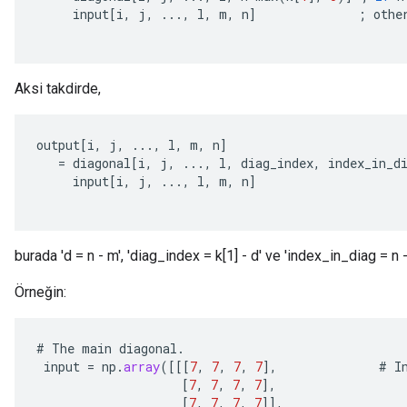
input
[
i
,
j
,
...,
l
,
m
,
n
]
;
othe
Aksi takdirde,
output
[
i
,
j
,
...,
l
,
m
,
n
]
=
diagonal
[
i
,
j
,
...,
l
,
diag_index
,
index_in_d
input
[
i
,
j
,
...,
l
,
m
,
n
]
burada 'd = n - m', 'diag_index = k[1] - d' ve 'index_in_diag = n -
Örneğin:
#
The
main
diagonal
.
input
=
np
.
array
(
[[[
7
,
7
,
7
,
7
]
,
#
I
[
7
,
7
,
7
,
7
]
,
[
7
,
7
,
7
,
7
]]
,