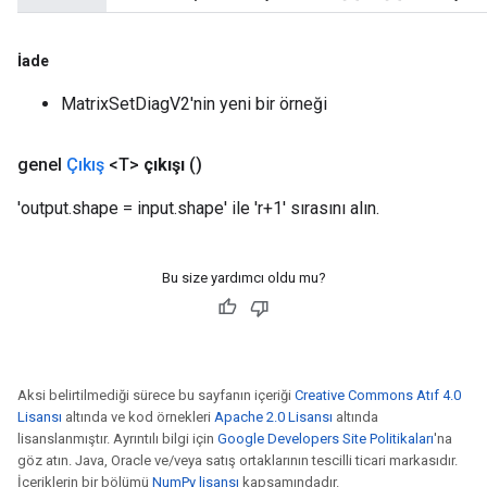
İade
MatrixSetDiagV2'nin yeni bir örneği
genel
Çıkış
<T>
çıkışı
()
'output.shape = input.shape' ile 'r+1' sırasını alın.
Bu size yardımcı oldu mu?
Aksi belirtilmediği sürece bu sayfanın içeriği
Creative Commons Atıf 4.0
Lisansı
altında ve kod örnekleri
Apache 2.0 Lisansı
altında
lisanslanmıştır. Ayrıntılı bilgi için
Google Developers Site Politikaları
'na
göz atın. Java, Oracle ve/veya satış ortaklarının tescilli ticari markasıdır.
İçeriklerin bir bölümü
NumPy lisansı
kapsamındadır.