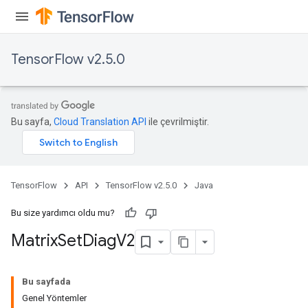
TensorFlow v2.5.0
Bu sayfa,
Cloud Translation API
ile çevrilmiştir.
TensorFlow
API
TensorFlow v2.5.0
Java
Bu size yardımcı oldu mu?
Matrix
Set
Diag
V2
Bu sayfada
Genel Yöntemler