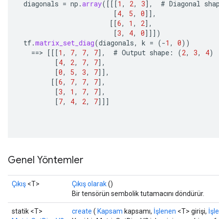
diagonals
=
np
.
array
(
[[[
1
,
2
,
3
]
,
#
Diagonal
sha
[
4
,
5
,
0
]]
,
[[
6
,
1
,
2
]
,
[
3
,
4
,
0
]]]
)
tf
.
matrix_set_diag
(
diagonals
,
k
=
(
-
1
,
0
))
==
>
[[[
1
,
7
,
7
,
7
]
,
#
Output
shape
:
(
2
,
3
,
4
)
[
4
,
2
,
7
,
7
]
,
ize
[
0
,
5
,
3
,
7
]]
,
[[
6
,
7
,
7
,
7
]
,
[
3
,
1
,
7
,
7
]
,
[
7
,
4
,
2
,
7
]]]
Requantize
ize
AndReluAndRequantize
Genel Yöntemler
u
uAndRequantize
Çıkış
<T>
Çıkış olarak
()
Bir tensörün sembolik tutamacını döndürür.
AndRelu
statik <T>
create
(
Kapsam
kapsamı,
İşlenen
<T> girişi,
İşl