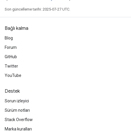
Son güncelleme tarihi: 2025-07-27 UTC.
Bağlı kalma
Blog
Forum
GitHub
Twitter
YouTube
m
Destek
rs
Sorun izleyici
ersGradAccumDebug
Sürüm notları
eters
metersGradAccumDebug
Stack Overflow
ters
Marka kuralları