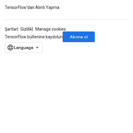
metersGradAccumDebug
TensorFlow'dan Alıntı Yapma
ropParameters
s
ersGradAccumDebug
Şartlar
Gizlilik
Manage cookies
atorParameters
Abone ol
TensorFlow bültenine kaydolun
imatorParametersGradAccumDebug
ghtParameters
meters
ametersGradAccumDebug
adParameters
radParametersGradAccumDebug
rameters
ParametersGradAccumDebug
eters
metersGradAccumDebug
ientDescentParameters
dientDescentParametersGradAccumDebug