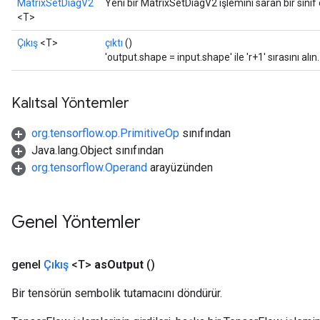
MatrixSetDiagV2
Yeni bir MatrixSetDiagV2 işlemini saran bir sını
AndReluAndRequantize
<T>
ize
Çıkış
<T>
çıktı
()
'output.shape = input.shape' ile 'r+1' sırasını alın.
Requantize
ize
Kalıtsal Yöntemler
org.tensorflow.op.PrimitiveOp
sınıfından
Java.lang.Object sınıfından
org.tensorflow.Operand
arayüzünden
Genel Yöntemler
genel
Çıkış
<T>
as
Output
()
Bir tensörün sembolik tutamacını döndürür.