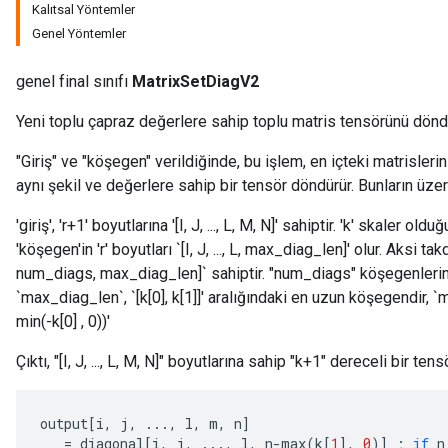
Kalıtsal Yöntemler
Genel Yöntemler
genel final sınıfı
MatrixSetDiagV2
Yeni toplu çapraz değerlere sahip toplu matris tensörünü dönd
"Giriş" ve "köşegen" verildiğinde, bu işlem, en içteki matrislerin 
aynı şekil ve değerlere sahip bir tensör döndürür. Bunların üzer
'giriş', 'r+1' boyutlarına '[I, J, ..., L, M, N]' sahiptir. 'k' skaler o
'köşegen'in 'r' boyutları `[I, J, ..., L, max_diag_len]' olur. Aksi takdi
num_diags, max_diag_len]` sahiptir. "num_diags" köşegenlerin s
`max_diag_len`, `[k[0], k[1]]' aralığındaki en uzun köşegendir, 
min(-k[0] , 0))'
Çıktı, "[I, J, ..., L, M, N]" boyutlarına sahip "k+1" dereceli bir tens
output
[
i
,
j
,
...,
l
,
m
,
n
]
=
diagonal
[
i
,
j
,
...,
l
,
n
-
max
(
k
[
1
]
,
0
)
]
;
if
n