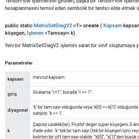
TensorFlow işlemlerinin girdileri, başka bir TensorFlow işleminin
hesaplanmasını temsil eden sembolik bir tanıtıcı elde etmek için
public static
Matrix
Set
Diag
V2
<T>
create
(
Kapsam
kapsa
köşegen
,
İşlenen
<Tamsayı> k)
Yeni bir MatrixSetDiagV2 işlemini saran bir sınıf oluşturmaya y
Parametreler
mevcut kapsam
kapsam
Sıralama "r+1", burada "r >= 1".
giriş
'k' bir tam sayı olduğunda veya 'k[0] == k[1]' olduğunda '
diyagonal
sahiptir. 'k >= 1'.
Çapraz uzaklık(lar). Pozitif değer süper köşegeni, 0 an
k
ifade eder. 'k' tek bir tam sayı (tek bir köşegen için) vey
belirten bir çift tam sayı olabilir. "k[0]", "k[1]"den büyük