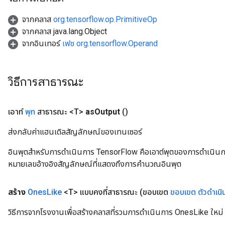
จากคลาส
org.tensorflow.op.PrimitiveOp
จากคลาส java.lang.Object
จากอินเทอร์
เฟซ org.tensorflow.Operand
วิธีการสาธารณะ
เอาท์
พุท
สาธารณะ <T>
as
Output
()
ส่งกลับค่าแฮนเดิลสัญลักษณ์ของเทนเซอร์
อินพุตสำหรับการดำเนินการ TensorFlow คือเอาต์พุตของการดำเนินการ T
หมายเลขอ้างอิงสัญลักษณ์ที่แสดงถึงการคำนวณอินพุต
สร้าง
Ones
Like
<T> แบบคงที่สาธารณะ
(ขอบเขต
ขอบเขต
ตัวดำเนิ
ize
วิธีการจากโรงงานเพื่อสร้างคลาสที่รวมการดำเนินการ OnesLike ใหม่