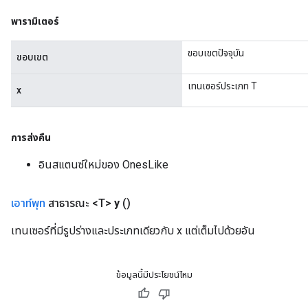
พารามิเตอร์
Requantize
ขอบเขตปัจจุบัน
ขอบเขต
ize
AndReluAndRequantize
เทนเซอร์ประเภท T
x
u
uAndRequantize
การส่งคืน
AndRelu
อินสแตนซ์ใหม่ของ OnesLike
AndReluAndRequantize
เอาท์พุท
สาธารณะ <T>
y
()
ize
เทนเซอร์ที่มีรูปร่างและประเภทเดียวกับ x แต่เต็มไปด้วยอัน
Requantize
ize
ข้อมูลนี้มีประโยชน์ไหม