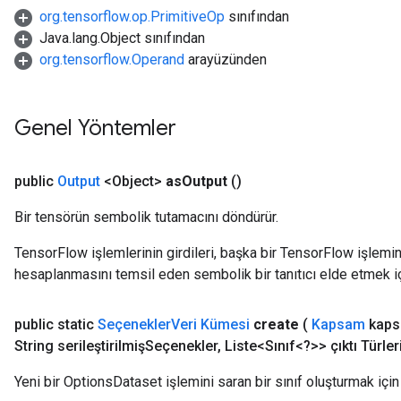
org.tensorflow.op.PrimitiveOp
sınıfından
Java.lang.Object sınıfından
org.tensorflow.Operand
arayüzünden
Genel Yöntemler
public
Output
<Object>
as
Output
()
Bir tensörün sembolik tutamacını döndürür.
TensorFlow işlemlerinin girdileri, başka bir TensorFlow işleminin
hesaplanmasını temsil eden sembolik bir tanıtıcı elde etmek için
ize
public static
Seçenekler
Veri Kümesi
create
(
Kapsam
kaps
String serileştirilmişSeçenekler
,
Liste<Sınıf<?>> çıktı Türler
Yeni bir OptionsDataset işlemini saran bir sınıf oluşturmak için