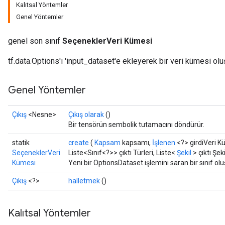
Kalıtsal Yöntemler
Genel Yöntemler
genel son sınıf
SeçeneklerVeri Kümesi
tf.data.Options'ı 'input_dataset'e ekleyerek bir veri kümesi oluş
Genel Yöntemler
Çıkış
<Nesne>
Çıkış olarak
()
Bir tensörün sembolik tutamacını döndürür.
statik
create
(
Kapsam
kapsamı,
İşlenen
<?> girdiVeri Kü
SeçeneklerVeri
Liste<Sınıf<?>> çıktı Türleri, Liste<
Şekil
> çıktı Şeki
Kümesi
Yeni bir OptionsDataset işlemini saran bir sınıf ol
Çıkış
<?>
halletmek
()
Kalıtsal Yöntemler