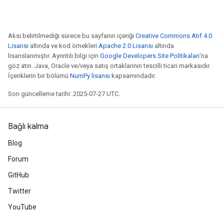
Aksi belirtilmediği sürece bu sayfanın içeriği
Creative Commons Atıf 4.0
Lisansı
altında ve kod örnekleri
Apache 2.0 Lisansı
altında
lisanslanmıştır. Ayrıntılı bilgi için
Google Developers Site Politikaları
'na
göz atın. Java, Oracle ve/veya satış ortaklarının tescilli ticari markasıdır.
İçeriklerin bir bölümü
NumPy lisansı
kapsamındadır.
Son güncelleme tarihi: 2025-07-27 UTC.
Bağlı kalma
Blog
Forum
GitHub
Twitter
YouTube