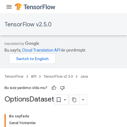
TensorFlow v2.5.0
Bu sayfa,
Cloud Translation API
ile çevrilmiştir.
TensorFlow
API
TensorFlow v2.5.0
Java
Bu size yardımcı oldu mu?
Options
Dataset
Bu sayfada
Genel Yöntemler