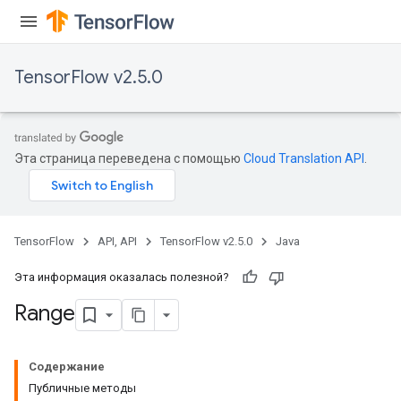
AndRelu
AndReluAndRequantize
TensorFlow v2.5.0
ize
Requantize
ize
Эта страница переведена с помощью
Cloud Translation API
.
TensorFlow
API, API
TensorFlow v2.5.0
Java
Эта информация оказалась полезной?
Range
Содержание
Публичные методы