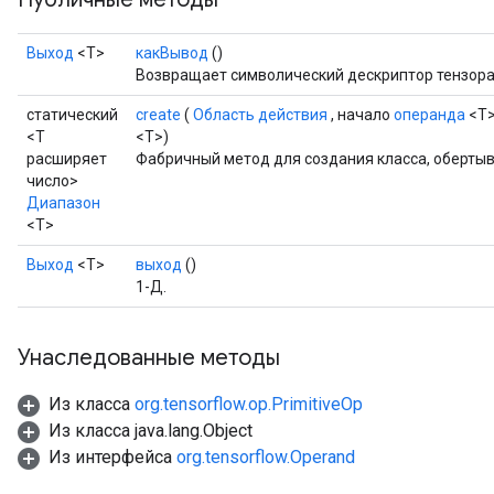
Выход
<Т>
какВывод
()
Возвращает символический дескриптор тензора
статический
create
(
Область действия
, начало
операнда
<T>
<T
<T>)
расширяет
Фабричный метод для создания класса, оберты
число>
Диапазон
<T>
Выход
<Т>
выход
()
1-Д.
Унаследованные методы
Из класса
org.tensorflow.op.PrimitiveOp
Из класса java.lang.Object
Из интерфейса
org.tensorflow.Operand