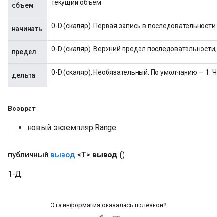
текущий объем
объем
ters
metersGradAccumDebug
0-D (скаляр). Первая запись в последовательности.
начинать
ropParameters
s
0-D (скаляр). Верхний предел последовательности
предел
ersGradAccumDebug
atorParameters
0-D (скаляр). Необязательный. По умолчанию — 1. Ч
дельта
imatorParametersGradAccumDebug
ghtParameters
meters
Возврат
ametersGradAccumDebug
adParameters
новый экземпляр Range
radParametersGradAccumDebug
rameters
публичный
вывод
<T>
вывод
()
ParametersGradAccumDebug
eters
1-Д.
metersGradAccumDebug
ientDescentParameters
dientDescentParametersGradAccumDebug
Эта информация оказалась полезной?