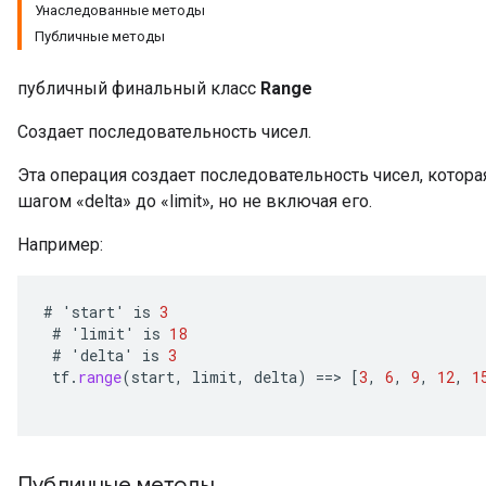
Унаследованные методы
Публичные методы
публичный финальный класс
Range
Создает последовательность чисел.
Эта операция создает последовательность чисел, которая 
шагом «delta» до «limit», но не включая его.
Например:
#
'
start
'
is
3
#
'
limit
'
is
18
#
'
delta
'
is
3
tf
.
range
(
start
,
limit
,
delta
)
==
>
[
3
,
6
,
9
,
12
,
1
Публичные методы