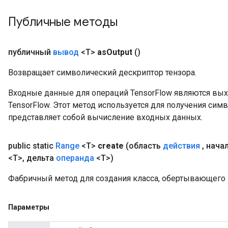
Публичные методы
публичный
вывод
<T>
as
Output
()
Возвращает символический дескриптор тензора.
Входные данные для операций TensorFlow являются вы
TensorFlow. Этот метод используется для получения сим
представляет собой вычисление входных данных.
public static
Range
<T>
create
(область
действия
,
нача
<T>
,
дельта
операнда
<T>)
m
Фабричный метод для создания класса, обертывающего
rs
ersGradAccumDebug
Параметры
eters
metersGradAccumDebug