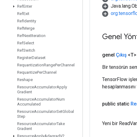
Java.lang.Ob
Ref
Enter
org.tensorf
Ref
Exit
Ref
Identity
Ref
Merge
Genel Yön
Ref
Next
Iteration
Ref
Select
Ref
Switch
genel
Çıkış
<T>
Register
Dataset
Requantization
Range
Per
Channel
Bir tensörün sem
Requantize
Per
Channel
TensorFlow işleml
Reshape
hesaplanmasını t
Resource
Accumulator
Apply
Gradient
Resource
Accumulator
Num
public static
Re
Accumulated
Resource
Accumulator
Set
Global
Step
Yeni bir ReadVar
Resource
Accumulator
Take
Gradient
Resource
Apply
Adagrad
V2