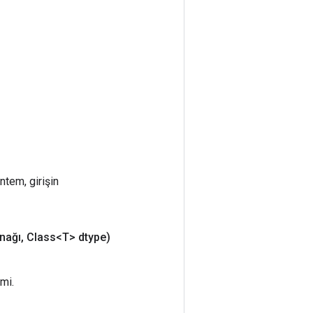
ntem, girişin
nağı
,
Class<T> dtype)
mi.