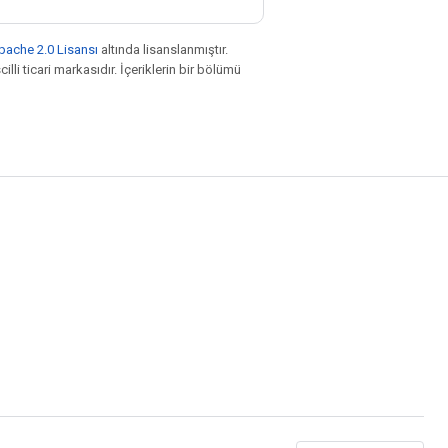
pache 2.0 Lisansı
altında lisanslanmıştır.
illi ticari markasıdır. İçeriklerin bir bölümü