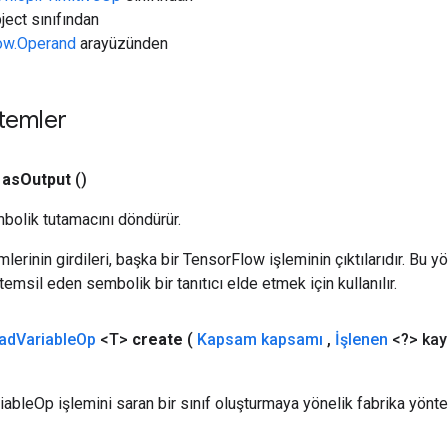
ject sınıfından
low.Operand
arayüzünden
temler
as
Output
()
bolik tutamacını döndürür.
erinin girdileri, başka bir TensorFlow işleminin çıktılarıdır. Bu yö
emsil eden sembolik bir tanıtıcı elde etmek için kullanılır.
ad
Variable
Op
<T>
create
(
Kapsam kapsamı
,
İşlenen
<?> kay
iableOp işlemini saran bir sınıf oluşturmaya yönelik fabrika yönte