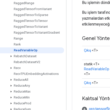
Bu işlemin dönd
Ragged
Range
Ragged
Tensor
From
Variant
Bu işlem tarafın
Ragged
Tensor
To
Sparse
yazmalardan etki
Ragged
Tensor
To
Tensor
etkilenmeyeceği 
Ragged
Tensor
To
Variant
Ragged
Tensor
To
Variant
Gradient
Genel Yönte
Range
Rank
Çıkış
<T>
Read
Variable
Op
Rebatch
Dataset
Rebatch
Dataset
V2
statik <T>
Recv
ReadVariableOp
<T>
Recv
TPUEmbedding
Activations
Reduce
All
Çıkış
<T>
Reduce
Any
Reduce
Max
Kalıtsal Yön
Reduce
Min
Reduce
Prod
org.tensorfl
Reduce
Sum