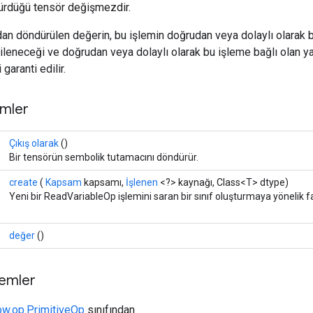
ürdüğü tensör değişmezdir.
dan döndürülen değerin, bu işlemin doğrudan veya dolaylı olarak 
leneceği ve doğrudan veya dolaylı olarak bu işleme bağlı olan y
garanti edilir.
mler
Çıkış olarak
()
Bir tensörün sembolik tutamacını döndürür.
create
(
Kapsam
kapsamı,
İşlenen
<?> kaynağı, Class<T> dtype)
Yeni bir ReadVariableOp işlemini saran bir sınıf oluşturmaya yönelik f
değer
()
temler
ow.op.PrimitiveOp
sınıfından