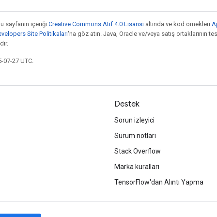
bu sayfanın içeriği
Creative Commons Atıf 4.0 Lisansı
altında ve kod örnekleri
A
elopers Site Politikaları
'na göz atın. Java, Oracle ve/veya satış ortaklarının tesc
ır.
5-07-27 UTC.
Destek
Sorun izleyici
Sürüm notları
Stack Overflow
Marka kuralları
TensorFlow'dan Alıntı Yapma