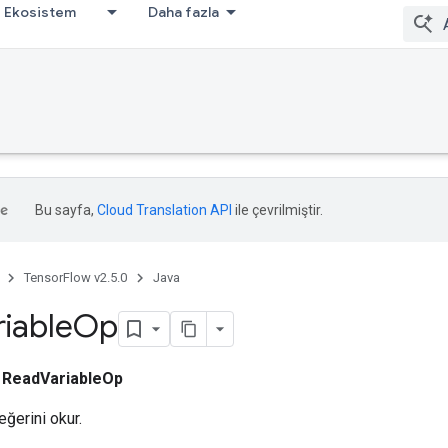
Ekosistem
Daha fazla
Bu sayfa,
Cloud Translation API
ile çevrilmiştir.
TensorFlow v2.5.0
Java
riable
Op
ı
ReadVariableOp
eğerini okur.