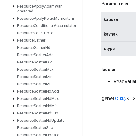
Parametreler
Resource
Apply
Adam
With
Amsgrad
Resource
Apply
Keras
Momentum
kapsam
Resource
Conditional
Accumulator
Resource
Count
Up
To
kaynak
Resource
Gather
Resource
Gather
Nd
dtype
Resource
Scatter
Add
Resource
Scatter
Div
İadeler
Resource
Scatter
Max
Resource
Scatter
Min
ReadVariab
Resource
Scatter
Mul
Resource
Scatter
Nd
Add
genel
Çıkış
<T>
Resource
Scatter
Nd
Max
Resource
Scatter
Nd
Min
Resource
Scatter
Nd
Sub
Resource
Scatter
Nd
Update
Resource
Scatter
Sub
Resource
Scatter
Update