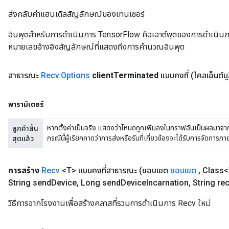
ส่งกลับค่าแฮนเดิลสัญลักษณ์ของเทนเซอร์
อินพุตสำหรับการดำเนินการ TensorFlow คือเอาต์พุตของการดำเนินการ T
หมายเลขอ้างอิงสัญลักษณ์ที่แสดงถึงการคำนวณอินพุต
สาธารณะ
Recv
.
Options
client
Terminated
แบบคงที่
(ไคลเอ็นต์บู
พารามิเตอร์
m
หากตั้งค่าเป็นจริง แสดงว่าโหนดถูกเพิ่มลงในกราฟอันเป็นผลมาจากฟ
ลูกค้าสิ้น
กรณีนี้ผู้เรียกคาดว่าการส่งหรือรับที่เกี่ยวข้องจะได้รับการจัดการภา
สุดแล้ว
rs
ersGradAccumDebug
eters
การสร้าง
Recv
<T> แบบคงที่สาธารณะ
(ขอบเขต
ขอบเขต
,
Class<
metersGradAccumDebug
String send
Device
,
Long send
Device
Incarnation
,
String re
ters
metersGradAccumDebug
วิธีการจากโรงงานเพื่อสร้างคลาสที่รวมการดำเนินการ Recv ใหม่
ropParameters
s