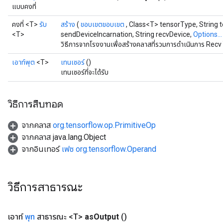
แบบคงที่
คงที่ <T>
รับ
สร้าง
(
ขอบเขตขอบเขต
, Class<T> tensorType, String 
<T>
sendDeviceIncarnation, String recvDevice,
Options...
วิธีการจากโรงงานเพื่อสร้างคลาสที่รวมการดำเนินการ Recv 
เอาท์พุต
<T>
เทนเซอร์
()
เทนเซอร์ที่จะได้รับ
วิธีการสืบทอด
จากคลาส
org.tensorflow.op.PrimitiveOp
จากคลาส java.lang.Object
จากอินเทอร์
เฟซ org.tensorflow.Operand
วิธีการสาธารณะ
เอาท์
พุท
สาธารณะ <T>
as
Output
()