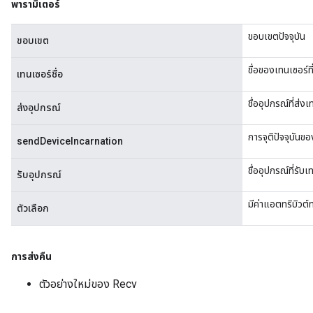
พารามิเตอร์
ersGradAccumDebug
atorParameters
ขอบเขตปัจจุบัน
ขอบเขต
imatorParametersGradAccumDebug
ghtParameters
ชื่อของเทนเซอร์ที่
เทนเซอร์ชื่อ
meters
ametersGradAccumDebug
ชื่ออุปกรณ์ที่ส่ง
ส่งอุปกรณ์
adParameters
radParametersGradAccumDebug
การจุติปัจจุบัน
sendDeviceIncarnation
rameters
ParametersGradAccumDebug
ชื่ออุปกรณ์ที่รับเ
รับอุปกรณ์
eters
metersGradAccumDebug
มีค่าแอตทริบิวต์
ตัวเลือก
ientDescentParameters
dientDescentParametersGradAccumDebug
การส่งคืน
ตัวอย่างใหม่ของ Recv