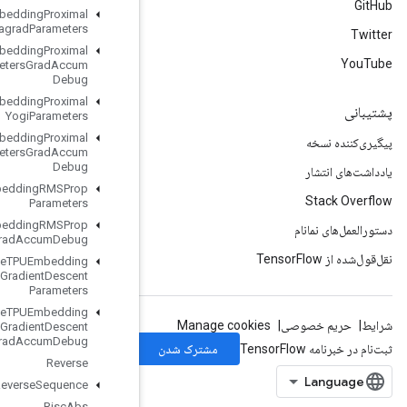
Retrieve
TPUEmbedding
Proximal
Adagrad
Parameters
Retrieve
TPUEmbedding
Proximal
Adagrad
Parameters
Grad
Accum
Debug
Retrieve
TPUEmbedding
Proximal
Yogi
Parameters
Retrieve
TPUEmbedding
Proximal
Yogi
Parameters
Grad
Accum
Debug
Retrieve
TPUEmbedding
RMSProp
Parameters
Retrieve
TPUEmbedding
RMSProp
Parameters
Grad
Accum
Debug
Retrieve
TPUEmbedding
Stochastic
Gradient
Descent
Parameters
Retrieve
TPUEmbedding
Stochastic
Gradient
Descent
Parameters
Grad
Accum
Debug
Reverse
Reverse
Sequence
Risc
Abs