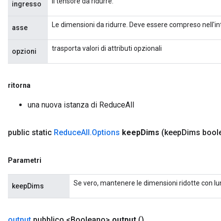
Il tensore da ridurre.
ingresso
imatorParametersGradAccumDebug
ghtParameters
Le dimensioni da ridurre. Deve essere compreso nell'inte
asse
meters
ametersGradAccumDebug
trasporta valori di attributi opzionali
opzioni
adParameters
radParametersGradAccumDebug
rameters
ritorna
ParametersGradAccumDebug
eters
una nuova istanza di ReduceAll
metersGradAccumDebug
ientDescentParameters
public static
Reduce
All
.
Options
keep
Dims
(keep
Dims bool
dientDescentParametersGradAccumDebug
Parametri
Se vero, mantenere le dimensioni ridotte con l
keepDims
output
pubblico <Booleano>
output
()