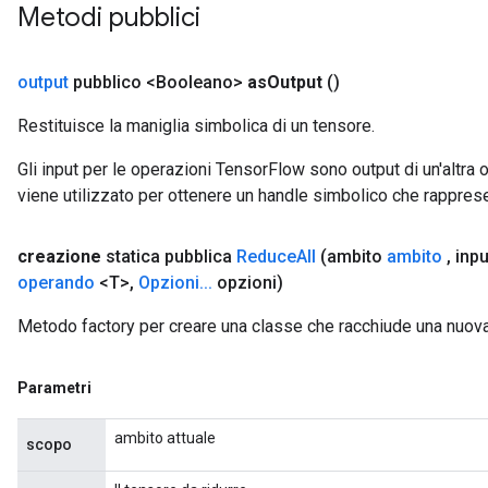
Metodi pubblici
output
pubblico <Booleano>
as
Output
()
Restituisce la maniglia simbolica di un tensore.
Gli input per le operazioni TensorFlow sono output di un'alt
m
viene utilizzato per ottenere un handle simbolico che rappresent
rs
creazione
statica pubblica
Reduce
All
(ambito
ambito
,
inp
ersGradAccumDebug
operando
<T>
,
Opzioni
.
.
.
opzioni)
eters
metersGradAccumDebug
Metodo factory per creare una classe che racchiude una nuov
ters
metersGradAccumDebug
Parametri
ropParameters
s
ambito attuale
scopo
ersGradAccumDebug
atorParameters