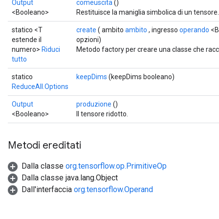
Output
comeuscita
()
<Booleano>
Restituisce la maniglia simbolica di un tensore.
statico <T
create
( ambito
ambito
, ingresso
operando
<B
estende il
opzioni)
numero>
Riduci
Metodo factory per creare una classe che rac
tutto
statico
keepDims
(keepDims booleano)
ReduceAll.Options
Output
produzione
()
<Booleano>
Il tensore ridotto.
Metodi ereditati
Dalla classe
org.tensorflow.op.PrimitiveOp
Dalla classe java.lang.Object
Dall'interfaccia
org.tensorflow.Operand