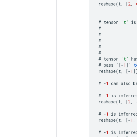
reshape
(
t
,
[
2
,
#
tensor
't'
is
#
#
#
#
#
#
tensor
't'
ha
#
pass
'
[-
1
]
'
t
reshape
(
t
,
[-
1
]
#
-
1
can
also
b
#
-
1
is
inferre
reshape
(
t
,
[
2
,
#
-
1
is
inferre
reshape
(
t
,
[-
1
,
#
-
1
is
inferre