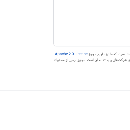
. نمونه کدها نیز دارای مجوز
Apache 2.0 License
ه کنید. جاوا علامت تجاری ثبت‌شده Oracle و/یا شرکت‌های وابسته به آن است. مجوز برخی از محتواها