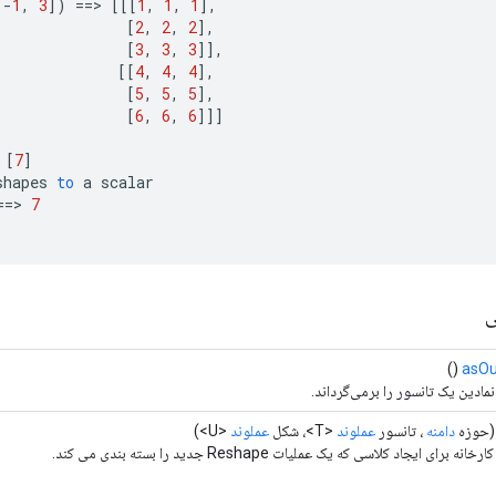
-
1
,
3
]
)
==
>
[[[
1
,
1
,
1
]
,
[
2
,
2
,
2
]
,
[
3
,
3
,
3
]]
,
[[
4
,
4
,
4
]
,
[
5
,
5
,
5
]
,
[
6
,
6
,
6
]]]
[
7
]
shapes
to
a
scalar
==
>
7
ی
()
asOu
مادین یک تانسور را برمی‌گرداند.
حوزه
دامنه
، تانسور
عملوند
<T>، شکل
عملوند
<U>)
ه برای ایجاد کلاسی که یک عملیات Reshape جدید را بسته بندی می کند.