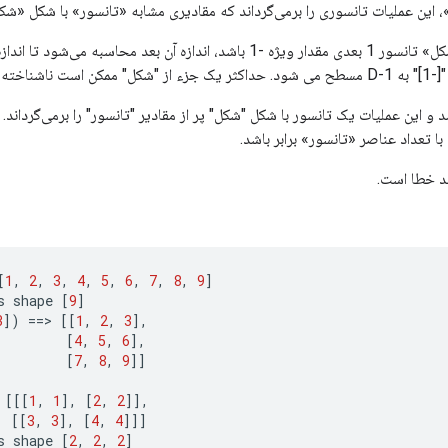
، این عملیات تانسوری را برمی‌گرداند که مقادیری مشابه «تانسور» با شکل «شکل
اگر یکی از اجزای «شکل» تانسور 1 بعدی مقدار ویژه -1 باشد، اندازه آن بعد محاسب
ناخته باشد.
 باید 1-D باشد و این عملیات یک تانسور با شکل "شکل" پر از مقادیر "تانسور" را برمی‌گردا
ا تعداد عناصر «تانسور» برابر باشد.
[
1
,
2
,
3
,
4
,
5
,
6
,
7
,
8
,
9
]
s
shape
[
9
]
3
]
)
==
>
[[
1
,
2
,
3
]
,
[
4
,
5
,
6
]
,
[
7
,
8
,
9
]]
[[[
1
,
1
]
,
[
2
,
2
]]
,
[[
3
,
3
]
,
[
4
,
4
]]]
s
shape
[
2
,
2
,
2
]