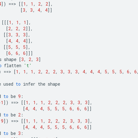
4
]
)
==
>
[[
1
,
1
,
2
,
2
]
,
[
3
,
3
,
4
,
4
]]
[[[
1
,
1
,
1
]
,
[
2
,
2
,
2
]]
,
[[
3
,
3
,
3
]
,
[
4
,
4
,
4
]]
,
[[
5
,
5
,
5
]
,
[
6
,
6
,
6
]]]
s
shape
[
3
,
2
,
3
]
o
flatten
't'
)
==
>
[
1
,
1
,
1
,
2
,
2
,
2
,
3
,
3
,
3
,
4
,
4
,
4
,
5
,
5
,
5
,
6
,
6
e
used
to
infer
the
shape
d
to
be
9
:
-
1
]
)
==
>
[[
1
,
1
,
1
,
2
,
2
,
2
,
3
,
3
,
3
]
,
[
4
,
4
,
4
,
5
,
5
,
5
,
6
,
6
,
6
]]
d
to
be
2
:
9
]
)
==
>
[[
1
,
1
,
1
,
2
,
2
,
2
,
3
,
3
,
3
]
,
[
4
,
4
,
4
,
5
,
5
,
5
,
6
,
6
,
6
]]
d
to
be
3
: