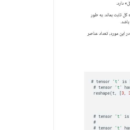
» دارد.
ه می‌شود تا اندازه کل ثابت بماند. به طور
ند. در این مورد، تعداد عناصر
#
tensor
't'
is
#
tensor
't'
ha
reshape
(
t
,
[
3
,
#
tensor
't'
is
#
#
tensor
't'
ha