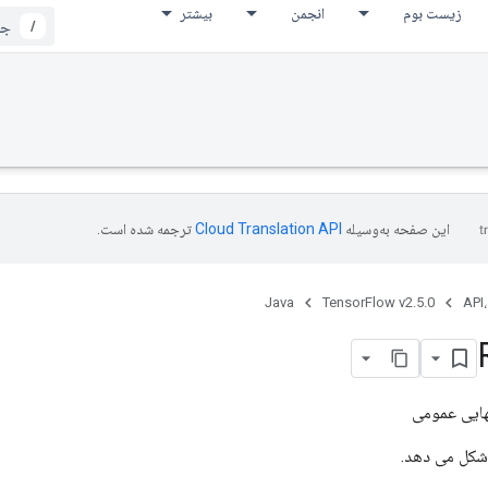
زیست بوم
انجمن
بیشتر
/
این صفحه به‌وسیله
ترجمه شده است.
Java
TensorFlow v2.5.0
API،
ایی عمومی
 شکل می دهد.