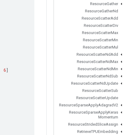
Resource
Gather
Resource
Gather
Nd
Resource
Scatter
Add
Resource
Scatter
Div
Resource
Scatter
Max
Resource
Scatter
Min
Resource
Scatter
Mul
Resource
Scatter
Nd
Add
Resource
Scatter
Nd
Max
Resource
Scatter
Nd
Min
,
6
]
Resource
Scatter
Nd
Sub
Resource
Scatter
Nd
Update
Resource
Scatter
Sub
Resource
Scatter
Update
Resource
Sparse
Apply
Adagrad
V2
Resource
Sparse
Apply
Keras
Momentum
Resource
Strided
Slice
Assign
Retrieve
TPUEmbedding