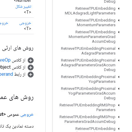
Number>
Debug
تغییر شکل
Retrieve
TPUEmbedding
<T>
MDLAdagrad
Light
Parameters
Retrieve
TPUEmbedding
خروجی
خروج
Momentum
Parameters
<T>
Retrieve
TPUEmbedding
Momentum
Parameters
Grad
Accum
Debug
روش های ارثی
Retrieve
TPUEmbedding
Proximal
Adagrad
Parameters
از کلاس
tiveOp
Retrieve
TPUEmbedding
Proximal
Adagrad
Parameters
Grad
Accum
از کلاس java.lang.Object
Debug
از رابط
perand
Retrieve
TPUEmbedding
Proximal
Yogi
Parameters
Retrieve
TPUEmbedding
Proximal
Yogi
Parameters
Grad
Accum
روش های عم
Debug
Retrieve
TPUEmbedding
RMSProp
Parameters
خروجی
عمومی <T>
ut
Retrieve
TPUEmbedding
RMSProp
Parameters
Grad
Accum
Debug
دسته نمادین یک تانس
Retrieve
TPUEmbedding