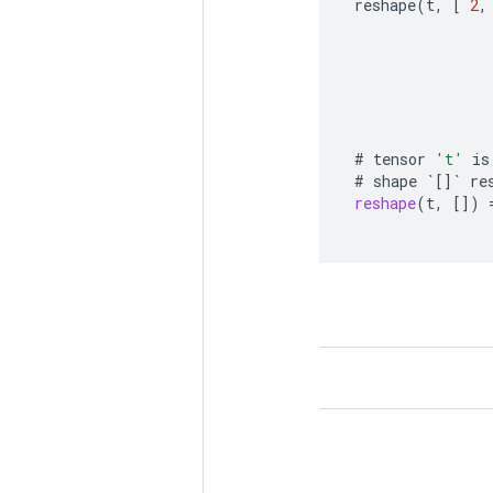
reshape
(
t
,
[
2
,
#
tensor
't'
is
#
shape
`
[]
`
re
reshape
(
t
,
[]
)