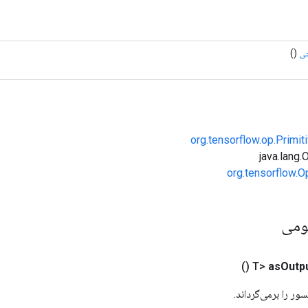
ی
()
org.tensorflow.op.Primi
org.tensorflow.O
ومی
()
as
Outp
ور را برمی‌گرداند.