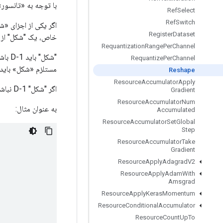
با توجه به «تانسور»
Ref
Select
Ref
Switch
Register
Dataset
خاص، یک "شکل" از "[-1]" به 1-D مسطح می شود. حداکثر یک جزء از "شکل" ممکن است ناش
Requantization
Range
Per
Channel
"شکل"
Requantize
Per
Channel
مستلزم «شکل» باید ب
Reshape
Resource
Accumulator
Apply
اگر "شکل" 1-D نباشد خطا است.
Gradient
Resource
Accumulator
Num
به عنوان مثال:
Accumulated
Resource
Accumulator
Set
Global
Step
Resource
Accumulator
Take
Gradient
Resource
Apply
Adagrad
V2
Resource
Apply
Adam
With
Amsgrad
Resource
Apply
Keras
Momentum
Resource
Conditional
Accumulator
Resource
Count
Up
To