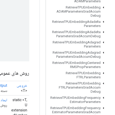
ADAMParameters
Retrieve
TPUEmbedding
ADAMParameters
Grad
Accum
Debug
Retrieve
TPUEmbedding
Adadelta
Parameters
Retrieve
TPUEmbedding
Adadelta
Parameters
Grad
Accum
Debug
Retrieve
TPUEmbedding
Adagrad
Parameters
Retrieve
TPUEmbedding
Adagrad
Parameters
Grad
Accum
Debug
Retrieve
TPUEmbedding
Centered
RMSProp
Parameters
روش های عموم
Retrieve
TPUEmbedding
FTRLParameters
Retrieve
TPUEmbedding
خروجی
tput
FTRLParameters
Grad
Accum
<T>
دسته ن
Debug
Retrieve
TPUEmbedding
Frequency
static <T,
ایجاد
(
Estimator
Parameters
U
روش کارخان
Retrieve
TPUEmbedding
Frequency
extension
Estimator
Parameters
Grad
Accum