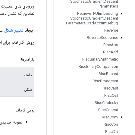
Stochastic
Gradient
Descent
Parameters
نمادین که نشان دهن
Retrieve
TPUEmbedding
Stochastic
Gradient
Descent
Parameters
Grad
Accum
Debug
ایجاد
تغییر شکل
عمو
Reverse
Reverse
Sequence
روش کارخانه برای ایجاد کلاسی که 
Risc
Abs
Risc
Add
پارامترها
Risc
Binary
Arithmetic
Risc
Binary
Comparison
Risc
Bitcast
دامنه
Risc
Broadcast
Risc
Cast
شکل
Risc
Ceil
Risc
Cholesky
برمی گرداند
Risc
Concat
Risc
Conv
نمونه جدیدی از ape
Risc
Cos
Risc
Div