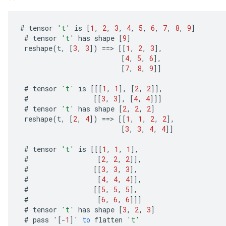
#
tensor
't'
is
[
1
,
2
,
3
,
4
,
5
,
6
,
7
,
8
,
9
]
#
tensor
't'
has
shape
[
9
]
reshape
(
t
,
[
3
,
3
]
)
==
>
[[
1
,
2
,
3
]
,
[
4
,
5
,
6
]
,
[
7
,
8
,
9
]]
#
tensor
't'
is
[[[
1
,
1
]
,
[
2
,
2
]]
,
#
[[
3
,
3
]
,
[
4
,
4
]]]
#
tensor
't'
has
shape
[
2
,
2
,
2
]
m
reshape
(
t
,
[
2
,
4
]
)
==
>
[[
1
,
1
,
2
,
2
]
,
[
3
,
3
,
4
,
4
]]
rs
ersGradAccumDebug
#
tensor
't'
is
[[[
1
,
1
,
1
]
,
eters
#
[
2
,
2
,
2
]]
,
#
[[
3
,
3
,
3
]
,
metersGradAccumDebug
#
[
4
,
4
,
4
]]
,
ters
#
[[
5
,
5
,
5
]
,
metersGradAccumDebug
#
[
6
,
6
,
6
]]]
ropParameters
#
tensor
't'
has
shape
[
3
,
2
,
3
]
s
#
pass
'
[-
1
]
'
to
flatten
't'