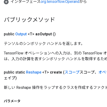
インターフェース
org.tensorflow.Operand
から
パブリックメソッド
public
Output
<T>
as
Output
()
テンソルのシンボリック ハンドルを返します。
TensorFlow オペレーションへの入力は、別の TensorF
は、入力の計算を表すシンボリック ハンドルを取得するた
public static
Reshape
<T>
create
(
スコープ
スコープ、
オペ
ェイプ)
新しい Reshape 操作をラップするクラスを作成するファク
パラメータ