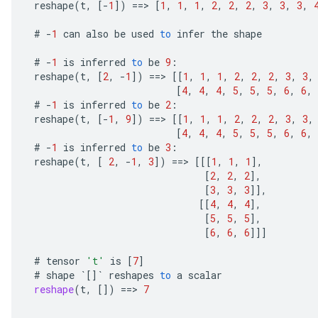
reshape
(
t
,
[-
1
]
)
==
>
[
1
,
1
,
1
,
2
,
2
,
2
,
3
,
3
,
3
,
ersGradAccumDebug
atorParameters
#
-
1
can
also
be
used
to
infer
the
shape
imatorParametersGradAccumDebug
ghtParameters
#
-
1
is
inferred
to
be
9
:
meters
reshape
(
t
,
[
2
,
-
1
]
)
==
>
[[
1
,
1
,
1
,
2
,
2
,
2
,
3
,
3
,
[
4
,
4
,
4
,
5
,
5
,
5
,
6
,
6
,
ametersGradAccumDebug
#
-
1
is
inferred
to
be
2
:
adParameters
reshape
(
t
,
[-
1
,
9
]
)
==
>
[[
1
,
1
,
1
,
2
,
2
,
2
,
3
,
3
,
radParametersGradAccumDebug
[
4
,
4
,
4
,
5
,
5
,
5
,
6
,
6
,
rameters
#
-
1
is
inferred
to
be
3
:
ParametersGradAccumDebug
reshape
(
t
,
[
2
,
-
1
,
3
]
)
==
>
[[[
1
,
1
,
1
]
,
[
2
,
2
,
2
]
,
eters
[
3
,
3
,
3
]]
,
metersGradAccumDebug
[[
4
,
4
,
4
]
,
ientDescentParameters
[
5
,
5
,
5
]
,
dientDescentParametersGradAccumDebug
[
6
,
6
,
6
]]]
#
tensor
't'
is
[
7
]
#
shape
`
[]
`
reshapes
to
a
scalar
reshape
(
t
,
[]
)
==
>
7