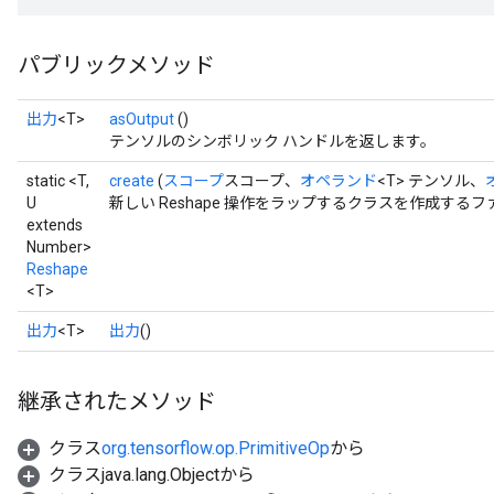
パブリックメソッド
出力
<T>
asOutput
()
テンソルのシンボリック ハンドルを返します。
static <T,
create
(
スコープ
スコープ、
オペランド
<T> テンソル、
U
新しい Reshape 操作をラップするクラスを作成する
extends
Number>
Reshape
<T>
出力
<T>
出力
()
継承されたメソッド
クラス
org.tensorflow.op.PrimitiveOp
から
クラスjava.lang.Objectから