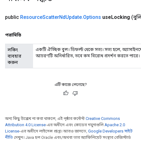
ametersGradAccumDebug
adParameters
public
Resource
Scatter
Nd
Update
.
Options
use
Locking
(বুল
radParametersGradAccumDebug
rameters
ParametersGradAccumDebug
পরামিতি
eters
metersGradAccumDebug
একটি ঐচ্ছিক বুল। ডিফল্ট থেকে সত্য। সত্য হলে, অ্যাসাইনমেন
লকিং
ientDescentParameters
আচরণটি অনির্ধারিত, তবে কম বিরোধ প্রদর্শন করতে পারে।
ব্যবহার
করুন
dientDescentParametersGradAccumDebug
এটি কাজে লেগেছে?
অন্য কিছু উল্লেখ না করা থাকলে, এই পৃষ্ঠার কন্টেন্ট
Creative Commons
Attribution 4.0 License
-এর অধীনে এবং কোডের নমুনাগুলি
Apache 2.0
License
-এর অধীনে লাইসেন্স প্রাপ্ত। আরও জানতে,
Google Developers সাইট
নীতি
দেখুন। Java হল Oracle এবং/অথবা তার অ্যাফিলিয়েট সংস্থার রেজিস্টার্ড