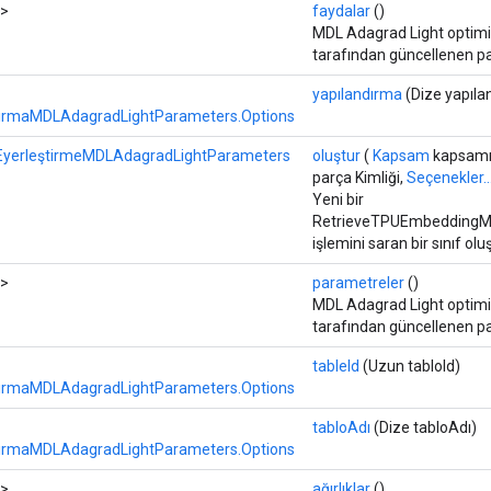
>
faydalar
()
MDL Adagrad Light optimi
tarafından güncellenen pa
yapılandırma
(Dize yapıla
ırmaMDLAdagradLightParameters.Options
yerleştirmeMDLAdagradLightParameters
oluştur
(
Kapsam
kapsamı
parça Kimliği,
Seçenekler..
Yeni bir
RetrieveTPUEmbeddingM
işlemini saran bir sınıf o
>
parametreler
()
MDL Adagrad Light optimi
tarafından güncellenen p
tableId
(Uzun tabloId)
ırmaMDLAdagradLightParameters.Options
tabloAdı
(Dize tabloAdı)
ırmaMDLAdagradLightParameters.Options
>
ağırlıklar
()