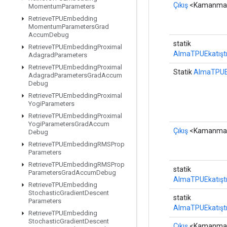
Çıkış
<Kamanma
Momentum
Parameters
Retrieve
TPUEmbedding
Momentum
Parameters
Grad
Accum
Debug
statik
Retrieve
TPUEmbedding
Proximal
AlmaTPUEkatışt
Adagrad
Parameters
Retrieve
TPUEmbedding
Proximal
Statik
AlmaTPUE
Adagrad
Parameters
Grad
Accum
Debug
Retrieve
TPUEmbedding
Proximal
Yogi
Parameters
Retrieve
TPUEmbedding
Proximal
Yogi
Parameters
Grad
Accum
Çıkış
<Kamanma
Debug
Retrieve
TPUEmbedding
RMSProp
Parameters
Retrieve
TPUEmbedding
RMSProp
statik
Parameters
Grad
Accum
Debug
AlmaTPUEkatışt
Retrieve
TPUEmbedding
Stochastic
Gradient
Descent
statik
Parameters
AlmaTPUEkatışt
Retrieve
TPUEmbedding
Stochastic
Gradient
Descent
Çıkış
<Kamanma