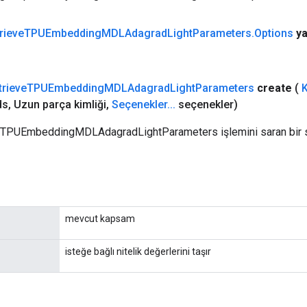
rieve
TPUEmbedding
MDLAdagrad
Light
Parameters
.
Options
ya
trieve
TPUEmbedding
MDLAdagrad
Light
Parameters
create
(
ds
,
Uzun parça kimliği
,
Seçenekler
.
.
.
seçenekler)
veTPUEmbeddingMDLAdagradLightParameters işlemini saran bir s
mevcut kapsam
isteğe bağlı nitelik değerlerini taşır