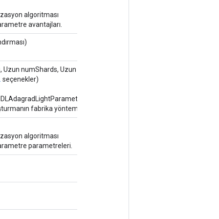
zasyon algoritması
rametre avantajları.
ndırması)
, Uzun numShards, Uzun
.
seçenekler)
DLAdagradLightParameters
luşturmanın fabrika yöntemi.
zasyon algoritması
arametre parametreleri.