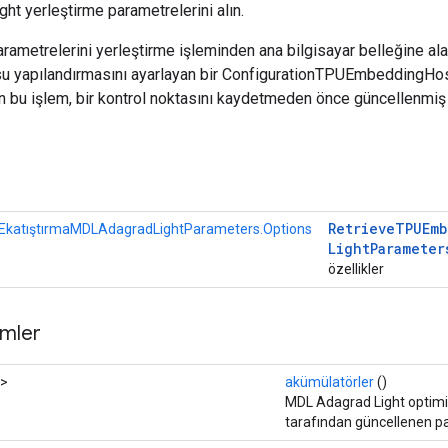
t yerleştirme parametrelerini alın.
ametrelerini yerleştirme işleminden ana bilgisayar belleğine ala
osu yapılandırmasını ayarlayan bir ConfigurationTPUEmbeddingHo
in bu işlem, bir kontrol noktasını kaydetmeden önce güncellenmiş
r
Retrieve
TPUEmb
katıştırmaMDLAdagradLightParameters.Options
Light
Parameter
özellikler
mler
>
akümülatörler
()
MDL Adagrad Light optimi
tarafından güncellenen p