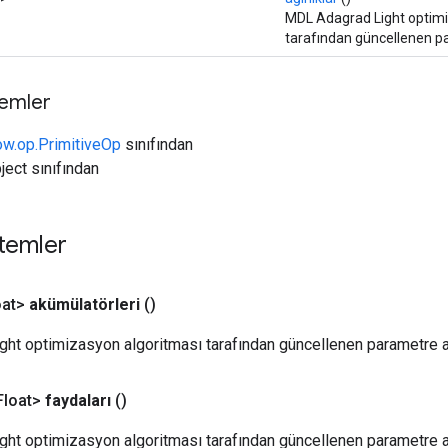
MDL Adagrad Light optimi
tarafından güncellenen par
temler
ow.op.PrimitiveOp
sınıfından
ject sınıfından
temler
at>
akümülatörleri
()
ht optimizasyon algoritması tarafından güncellenen parametre a
loat>
faydaları
()
ht optimizasyon algoritması tarafından güncellenen parametre av