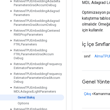
Retrieve
TPUEmbedding
Adadelta
MDL Adagrad Ligh
Parameters
Grad
Accum
Debug
Retrieve
TPUEmbedding
Adagrad
Optimizasyon par
Parameters
katıştırma tabl
Retrieve
TPUEmbedding
Adagrad
olmalıdır. Örneğ
Parameters
Grad
Accum
Debug
için kullanılır.
Retrieve
TPUEmbedding
Centered
RMSProp
Parameters
Retrieve
TPUEmbedding
İç İçe Sınıfla
FTRLParameters
Retrieve
TPUEmbedding
FTRLParameters
Grad
Accum
sınıf
AlmaTPUE
Debug
Retrieve
TPUEmbedding
Frequency
Estimator
Parameters
Retrieve
TPUEmbedding
Frequency
Estimator
Parameters
Grad
Accum
Genel Yönte
Debug
Retrieve
TPUEmbedding
MDLAdagrad
Light
Parameters
Çıkış
<Kamanma
Genel Bakış
Options
Retrieve
TPUEmbedding