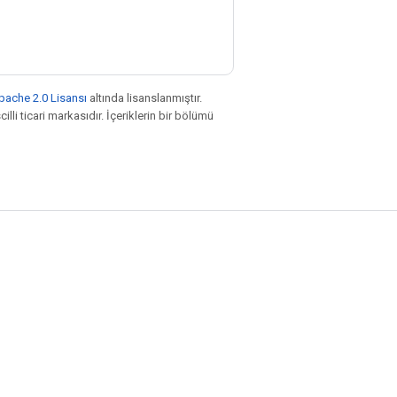
pache 2.0 Lisansı
altında lisanslanmıştır.
illi ticari markasıdır. İçeriklerin bir bölümü