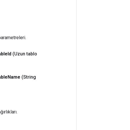
arametreleri.
able
Id
(Uzun tablo
able
Name
(String
rlıkları.