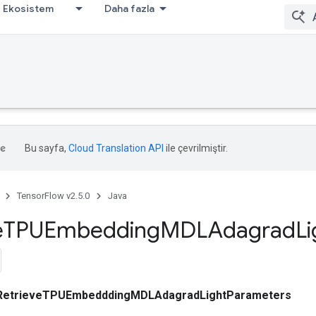
Ekosistem
Daha fazla
Bu sayfa,
Cloud Translation API
ile çevrilmiştir.
TensorFlow v2.5.0
Java
e
TPUEmbedding
MDLAdagrad
Li
RetrieveTPUEmbedddingMDLAdagradLightParameters