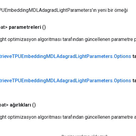
PUEmbeddingMDLAdagradLightParameters'ın yeni bir örneği
at>
parametreleri
()
ht optimizasyon algoritması tarafından güncellenen parametre p
trieve
TPUEmbedding
MDLAdagrad
Light
Parameters
.
Options
t
trieve
TPUEmbedding
MDLAdagrad
Light
Parameters
.
Options
t
oat>
ağırlıkları
()
t optimizasyon algoritması tarafından güncellenen parametre ağı