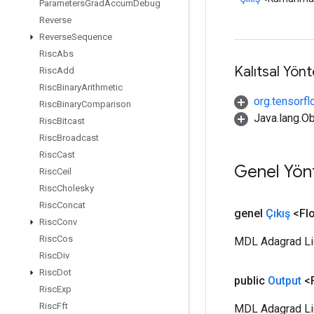
Parameters
Grad
Accum
Debug
Reverse
Reverse
Sequence
Risc
Abs
Kalıtsal Yön
Risc
Add
Risc
Binary
Arithmetic
org.tensorfl
Risc
Binary
Comparison
Java.lang.Ob
Risc
Bitcast
Risc
Broadcast
Risc
Cast
Genel Yön
Risc
Ceil
Risc
Cholesky
Risc
Concat
genel
Çıkış
<Flo
Risc
Conv
Risc
Cos
MDL Adagrad Lig
Risc
Div
Risc
Dot
public
Output
<F
Risc
Exp
Risc
Fft
MDL Adagrad Lig