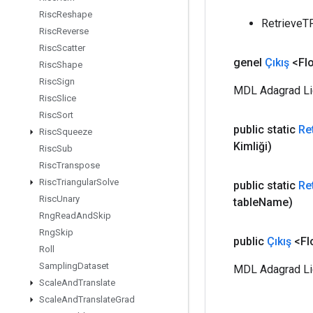
Risc
Reshape
RetrieveT
Risc
Reverse
Risc
Scatter
genel
Çıkış
<Flo
Risc
Shape
Risc
Sign
MDL Adagrad Lig
Risc
Slice
Risc
Sort
public static
Re
Risc
Squeeze
Kimliği)
Risc
Sub
Risc
Transpose
Risc
Triangular
Solve
public static
Re
Risc
Unary
table
Name)
Rng
Read
And
Skip
Rng
Skip
public
Çıkış
<Fl
Roll
Sampling
Dataset
MDL Adagrad Ligh
Scale
And
Translate
Scale
And
Translate
Grad