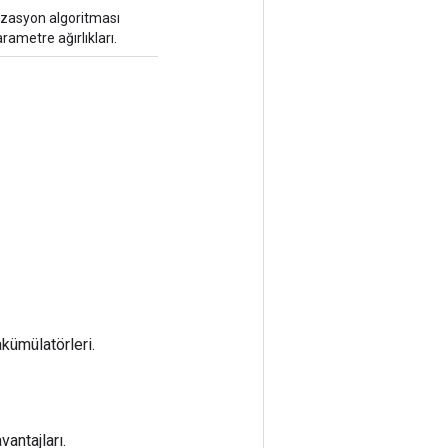
zasyon algoritması
ametre ağırlıkları.
kümülatörleri.
antajları.