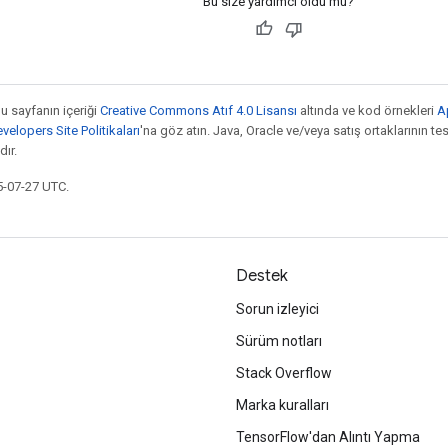
Bu size yardımcı oldu mu?
bu sayfanın içeriği
Creative Commons Atıf 4.0 Lisansı
altında ve kod örnekleri
A
elopers Site Politikaları
'na göz atın. Java, Oracle ve/veya satış ortaklarının tesc
ır.
5-07-27 UTC.
Destek
Sorun izleyici
Sürüm notları
Stack Overflow
Marka kuralları
TensorFlow'dan Alıntı Yapma