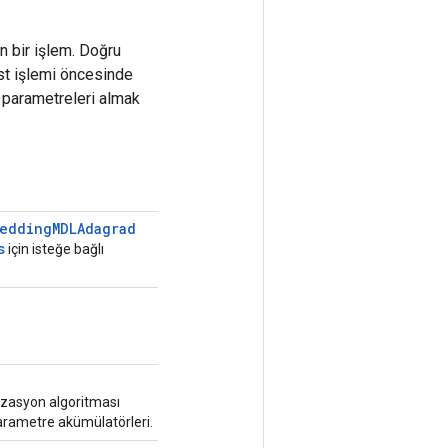
n bir işlem. Doğru
st işlemi öncesinde
 parametreleri almak
edding
MDLAdagrad
s
için isteğe bağlı
zasyon algoritması
arametre akümülatörleri.