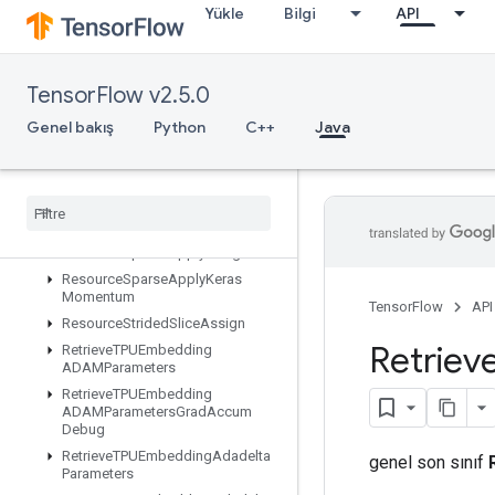
Yükle
Bilgi
API
ResourceScatterMin
ResourceScatterMul
ResourceScatterNdAdd
TensorFlow v2.5.0
ResourceScatterNdMax
ResourceScatterNdMin
Genel bakış
Python
C++
Java
ResourceScatterNdSub
Resource
Scatter
Nd
Update
Resource
Scatter
Sub
Resource
Scatter
Update
Resource
Sparse
Apply
Adagrad
V2
Resource
Sparse
Apply
Keras
Momentum
TensorFlow
API
Resource
Strided
Slice
Assign
Retriev
Retrieve
TPUEmbedding
ADAMParameters
Retrieve
TPUEmbedding
ADAMParameters
Grad
Accum
Debug
Retrieve
TPUEmbedding
Adadelta
genel son sınıf
Parameters