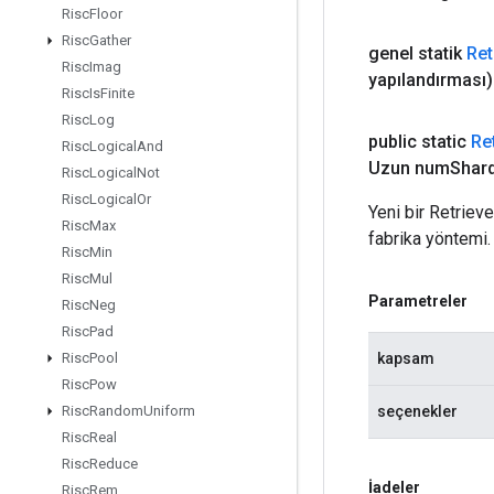
Risc
Floor
Risc
Gather
genel statik
Ret
Risc
Imag
yapılandırması)
Risc
Is
Finite
Risc
Log
public static
Re
Risc
Logical
And
Uzun num
Shar
Risc
Logical
Not
Risc
Logical
Or
Yeni bir Retrie
Risc
Max
fabrika yöntemi.
Risc
Min
Risc
Mul
Parametreler
Risc
Neg
Risc
Pad
kapsam
Risc
Pool
Risc
Pow
seçenekler
Risc
Random
Uniform
Risc
Real
Risc
Reduce
İadeler
Risc
Rem