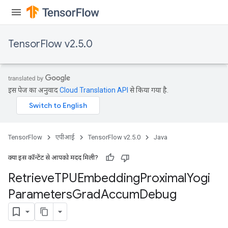
rs
ersGradAccumDebug
eters
TensorFlow v2.5.0
metersGradAccumDebug
ters
metersGradAccumDebug
ropParameters
इस पेज का अनुवाद
Cloud Translation API
से किया गया है.
s
ersGradAccumDebug
atorParameters
imatorParametersGradAccumDebug
TensorFlow
एपीआई
TensorFlow v2.5.0
Java
ghtParameters
meters
क्या इस कॉन्टेंट से आपको मदद मिली?
ametersGradAccumDebug
Retrieve
TPUEmbedding
Proximal
Yogi
adParameters
Parameters
Grad
Accum
Debug
radParametersGradAccumDebug
rameters
ParametersGradAccumDebug