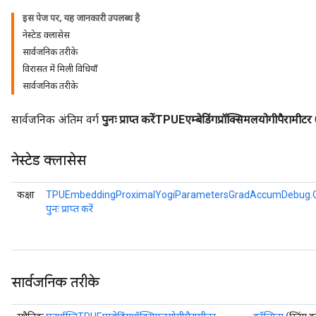
इस पेज पर, यह जानकारी उपलब्ध है
eters
नेस्टेड क्लासेस
metersGradAccumDebug
सार्वजनिक तरीके
ientDescentParameters
विरासत में मिली विधियाँ
dientDescentParametersGradAccumDebug
सार्वजनिक तरीके
सार्वजनिक अंतिम वर्ग
पुनः प्राप्त करेंTPUEएम्बेडिंगप्रॉक्सिमलयोगीपैरामीटर
नेस्टेड क्लासेस
कक्षा
TPUEmbeddingProximalYogiParametersGradAccumDebug.O
पुनः प्राप्त करें
सार्वजनिक तरीके