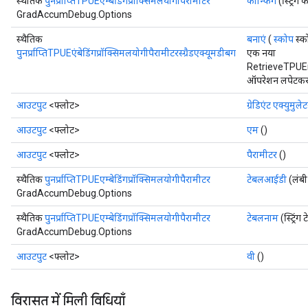
स्थैतिक
पुनर्प्राप्तिTPUEएम्बेडिंगप्रॉक्सिमलयोगीपैरामीटर
कॉन्फिग
(स्ट्रिंग
GradAccumDebug.Options
स्थैतिक
बनाएं
(
स्कोप
स्को
पुनर्प्राप्तिTPUEएंबेडिंगप्रॉक्सिमलयोगीपैरामीटरस्ग्रैडएक्यूमडीबग
एक नया
RetrieveTPU
ऑपरेशन लपेटकर ए
आउटपुट
<फ्लोट>
ग्रेडिएंट एक्युमुले
आउटपुट
<फ्लोट>
एम
()
आउटपुट
<फ्लोट>
पैरामीटर
()
स्थैतिक
पुनर्प्राप्तिTPUEएम्बेडिंगप्रॉक्सिमलयोगीपैरामीटर
टेबलआईडी
(लंब
GradAccumDebug.Options
स्थैतिक
पुनर्प्राप्तिTPUEएम्बेडिंगप्रॉक्सिमलयोगीपैरामीटर
टेबलनाम
(स्ट्रिं
GradAccumDebug.Options
आउटपुट
<फ्लोट>
वी
()
विरासत में मिली विधियाँ