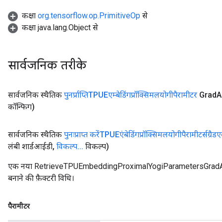
कक्षा
org.tensorflow.op.PrimitiveOp
से
कक्षा java.lang.Object से
सार्वजनिक तरीके
सार्वजनिक स्थैतिक
पुनर्प्राप्तिTPUEएम्बेडिंगप्रॉक्सिमलयोगीपैरामीटर
Grad
A
कॉन्फिग)
सार्वजनिक स्थैतिक
पुनःप्राप्त करेंTPUEएंबेडिंगप्रॉक्सिमलयोगीपैरामीटर्सग्रै
लंबी शार्डआईडी
,
विकल्प
.
.
.
विकल्प)
एक नया RetrieveTPUEmbeddingProximalYogiParametersGrad
बनाने की फ़ैक्टरी विधि।
पैरामीटर