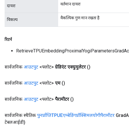
वर्तमान दायरा
दायरा
वैकल्पिक गुण मान रखता है
विकल्प
रिटर्न
RetrieveTPUEmbeddingProximalYogiParametersGradAc
सार्वजनिक
आउटपुट
<फ्लोट>
ग्रेडिएंट एक्युमुलेटर
()
सार्वजनिक
आउटपुट
<फ्लोट>
एम
()
सार्वजनिक
आउटपुट
<फ्लोट>
पैरामीटर
()
सार्वजनिक स्थैतिक
पुनर्प्राप्तिTPUEएम्बेडिंगप्रॉक्सिमलयोगीपैरामीटर
Grad
A
टेबलआईडी)