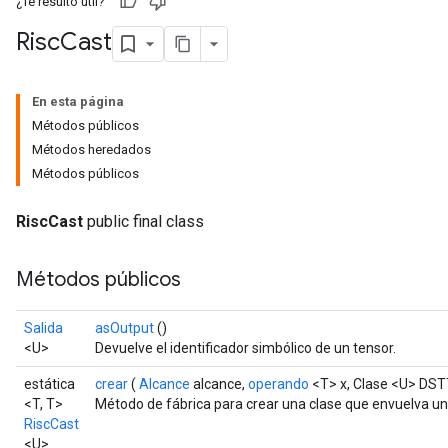
¿Te resultó útil?
Risc
Cast
En esta página
Métodos públicos
Métodos heredados
Métodos públicos
RiscCast
public final class
Métodos públicos
Salida
asOutput
()
<U>
Devuelve el identificador simbólico de un tensor.
estática
crear
(
Alcance
alcance,
operando
<T> x, Clase <U> DST
<T, T>
Método de fábrica para crear una clase que envuelva u
RiscCast
<U>