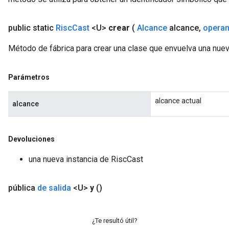
public static
Risc
Cast
<U>
crear
(
Alcance
alcance
,
opera
Método de fábrica para crear una clase que envuelva una nue
Parámetros
alcance actual
alcance
Devoluciones
una nueva instancia de RiscCast
pública
de salida
<U>
y
()
¿Te resultó útil?