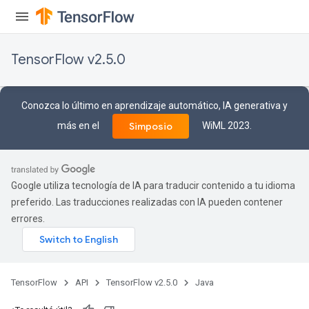
meters
ametersGradAccumDebug
adParameters
TensorFlow v2.5.0
radParametersGradAccumDebug
rameters
ParametersGradAccumDebug
Conozca lo último en aprendizaje automático, IA generativa y
eters
más en el
WiML 2023.
Simposio
metersGradAccumDebug
ientDescentParameters
dientDescentParametersGradAccumDebug
Google utiliza tecnología de IA para traducir contenido a tu idioma
preferido. Las traducciones realizadas con IA pueden contener
errores.
TensorFlow
API
TensorFlow v2.5.0
Java