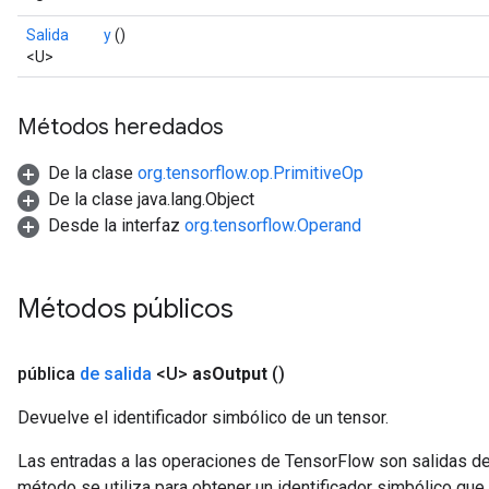
Salida
y
()
<U>
Métodos heredados
De la clase
org.tensorflow.op.PrimitiveOp
De la clase java.lang.Object
Desde la interfaz
org.tensorflow.Operand
Métodos públicos
pública
de salida
<U>
as
Output
()
Devuelve el identificador simbólico de un tensor.
Las entradas a las operaciones de TensorFlow son salidas de
método se utiliza para obtener un identificador simbólico que 