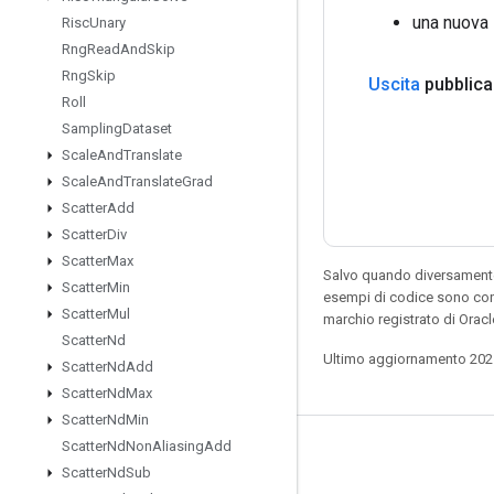
una nuova 
Risc
Unary
Rng
Read
And
Skip
Rng
Skip
Uscita
pubblica
Roll
Sampling
Dataset
Scale
And
Translate
Scale
And
Translate
Grad
Scatter
Add
Scatter
Div
Scatter
Max
Salvo quando diversamente 
Scatter
Min
esempi di codice sono con
Scatter
Mul
marchio registrato di Orac
Scatter
Nd
Ultimo aggiornamento 202
Scatter
Nd
Add
Scatter
Nd
Max
Scatter
Nd
Min
Scatter
Nd
Non
Aliasing
Add
Resta connesso
Scatter
Nd
Sub