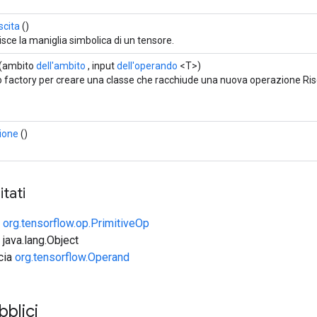
cita
()
isce la maniglia simbolica di un tensore.
(ambito
dell'ambito
, input
dell'operando
<T>)
factory per creare una classe che racchiude una nuova operazione Ris
ione
()
tati
e
org.tensorflow.op.PrimitiveOp
 java.lang.Object
ccia
org.tensorflow.Operand
blici