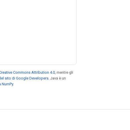
Creative Commons Attribution 4.0
, mentre gli
el sito di Google Developers
. Java è un
za NumPy
.