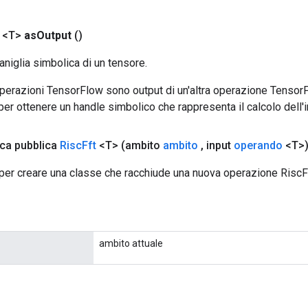
 <T>
as
Output
()
aniglia simbolica di un tensore.
 operazioni TensorFlow sono output di un'altra operazione Tenso
 per ottenere un handle simbolico che rappresenta il calcolo dell'i
ica pubblica
Risc
Fft
<T>
(ambito
ambito
,
input
operando
<T>
per creare una classe che racchiude una nuova operazione RiscFf
ambito attuale