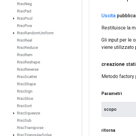
Risc
Neg
Risc
Pad
Uscita
pubblica
Risc
Pool
Risc
Pow
Restituisce la m
Risc
Random
Uniform
Gli input per le
Risc
Real
viene utilizzato
Risc
Reduce
Risc
Rem
Risc
Reshape
creazione
stat
Risc
Reverse
Metodo factory 
Risc
Scatter
Risc
Shape
Risc
Sign
Parametri
Risc
Slice
Risc
Sort
scopo
Risc
Squeeze
Risc
Sub
Risc
Transpose
ritorna
Risc
Triangular
Solve