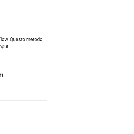
rFlow. Questo metodo
nput.
)
t.