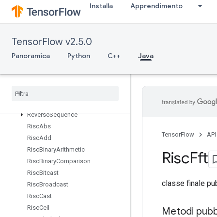
Installa
Apprendimento
RetrieveTPUEmbeddingProximalAdagradParametersGradAccumDe
RetrieveTPUEmbeddingProximalYogiParameters
RetrieveTPUEmbeddingProximalYogiParametersGradAccumDebug
TensorFlow v2.5.0
RetrieveTPUEmbeddingRMSPropParameters
RetrieveTPUEmbeddingRMSPropParametersGradAccumDebug
Panoramica
Python
C++
Java
RetrieveTPUEmbeddingStochasticGradientDescentParameters
Retrieve
TPUEmbedding
Stochastic
Gradient
Descent
Parameters
Grad
Accum
Debug
Reverse
Reverse
Sequence
Risc
Abs
TensorFlow
API
Risc
Add
Risc
Binary
Arithmetic
Risc
Fft
Risc
Binary
Comparison
Risc
Bitcast
classe finale pu
Risc
Broadcast
Risc
Cast
Risc
Ceil
Metodi pubbl