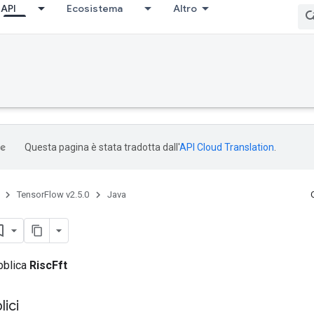
API
Ecosistema
Altro
bug
Questa pagina è stata tradotta dall'
API Cloud Translation
.
TensorFlow v2.5.0
Java
bblica
RiscFft
ici