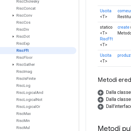
Risc
Cholesky
Risc
Concat
Uscita
comeus
Risc
Conv
<T>
Restitu
Risc
Cos
statico
create
Risc
Div
<T>
Metodo 
Risc
Dot
RiscFft
Risc
Exp
<T>
Risc
Fft
Uscita
produz
Risc
Floor
<T>
Risc
Gather
Risc
Imag
Metodi eredi
Risc
Is
Finite
Risc
Log
Dalla class
Risc
Logical
And
Dalla classe
Risc
Logical
Not
Dall'interfa
Risc
Logical
Or
Risc
Max
Risc
Min
Metodi pub
Risc
Mul