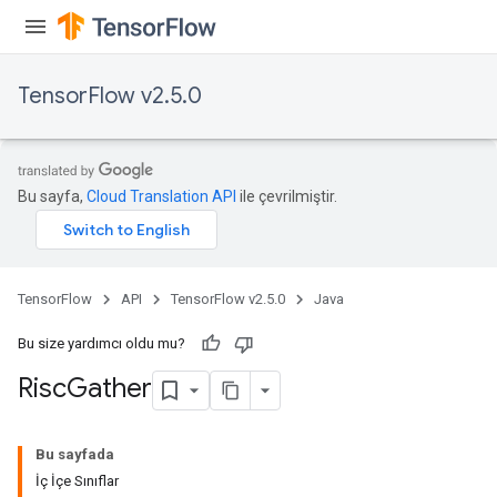
TensorFlow v2.5.0
Bu sayfa,
Cloud Translation API
ile çevrilmiştir.
TensorFlow
API
TensorFlow v2.5.0
Java
Bu size yardımcı oldu mu?
Risc
Gather
Bu sayfada
İç İçe Sınıflar