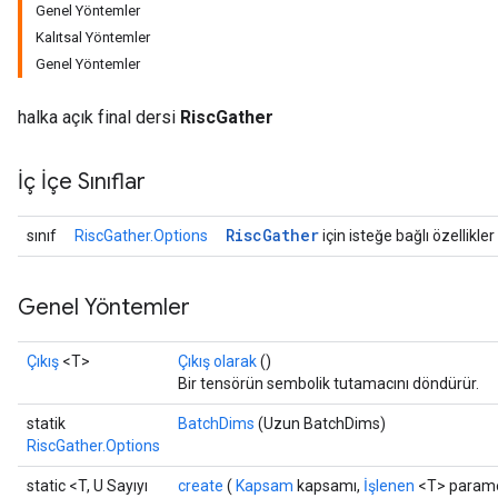
Genel Yöntemler
Kalıtsal Yöntemler
Genel Yöntemler
halka açık final dersi
RiscGather
İç İçe Sınıflar
Risc
Gather
sınıf
RiscGather.Options
için isteğe bağlı özellikler
Genel Yöntemler
Çıkış
<T>
Çıkış olarak
()
Bir tensörün sembolik tutamacını döndürür.
statik
BatchDims
(Uzun BatchDims)
RiscGather.Options
static <T, U Sayıyı
create
(
Kapsam
kapsamı,
İşlenen
<T> parame