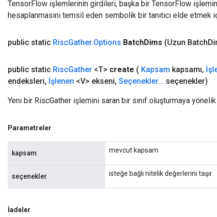
TensorFlow işlemlerinin girdileri, başka bir TensorFlow işleminin
hesaplanmasını temsil eden sembolik bir tanıtıcı elde etmek için
public static
Risc
Gather
.
Options
Batch
Dims
(Uzun Batch
Di
public static
Risc
Gather
<T>
create
(
Kapsam
kapsamı
,
İşl
endeksleri
,
İşlenen
<V> ekseni
,
Seçenekler
.
.
.
seçenekler)
Yeni bir RiscGather işlemini saran bir sınıf oluşturmaya yönelik
Parametreler
mevcut kapsam
kapsam
isteğe bağlı nitelik değerlerini taşır
seçenekler
İadeler