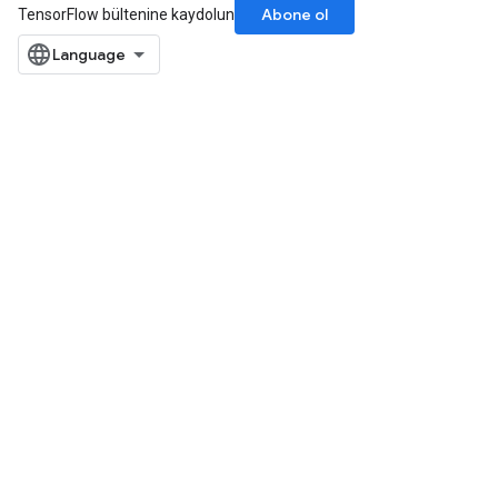
Abone ol
TensorFlow bültenine kaydolun