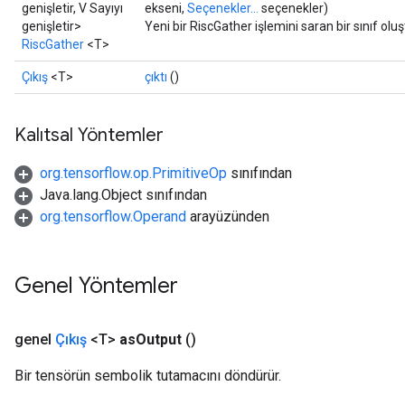
genişletir, V Sayıyı
ekseni,
Seçenekler...
seçenekler)
genişletir>
Yeni bir RiscGather işlemini saran bir sınıf ol
RiscGather
<T>
Çıkış
<T>
çıktı
()
Kalıtsal Yöntemler
org.tensorflow.op.PrimitiveOp
sınıfından
Java.lang.Object sınıfından
org.tensorflow.Operand
arayüzünden
Genel Yöntemler
genel
Çıkış
<T>
as
Output
()
Bir tensörün sembolik tutamacını döndürür.