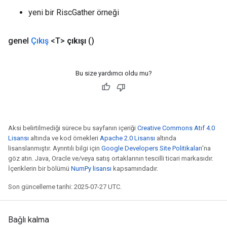
yeni bir RiscGather örneği
genel
Çıkış
<T>
çıkışı
()
Bu size yardımcı oldu mu?
Aksi belirtilmediği sürece bu sayfanın içeriği
Creative Commons Atıf 4.0
Lisansı
altında ve kod örnekleri
Apache 2.0 Lisansı
altında
lisanslanmıştır. Ayrıntılı bilgi için
Google Developers Site Politikaları
'na
göz atın. Java, Oracle ve/veya satış ortaklarının tescilli ticari markasıdır.
İçeriklerin bir bölümü
NumPy lisansı
kapsamındadır.
Son güncelleme tarihi: 2025-07-27 UTC.
Bağlı kalma