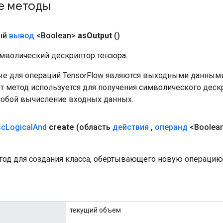
е методы
ый
вывод
<Boolean>
as
Output
()
мволический дескриптор тензора.
е для операций TensorFlow являются выходными данными
от метод используется для получения символического деск
собой вычисление входных данных.
sc
Logical
And
create
(область
действия
,
операнд
<Boolean
од для создания класса, обертывающего новую операцию R
текущий объем