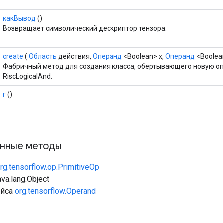
какВывод
()
Возвращает символический дескриптор тензора.
create
(
Область
действия,
Операнд
<Boolean> x,
Операнд
<Boolea
Фабричный метод для создания класса, обертывающего новую о
RiscLogicalAnd.
г
()
нные методы
rg.tensorflow.op.PrimitiveOp
va.lang.Object
ейса
org.tensorflow.Operand