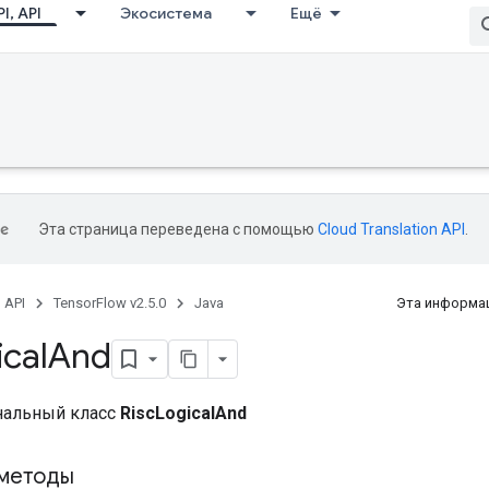
I, API
Экосистема
Ещё
adAccumDebug
Эта страница переведена с помощью
Cloud Translation API
.
, API
TensorFlow v2.5.0
Java
Эта информац
ical
And
нальный класс
RiscLogicalAnd
методы