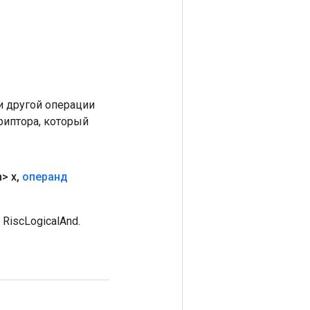
 другой операции
риптора, который
> x
,
операнд
iscLogicalAnd.