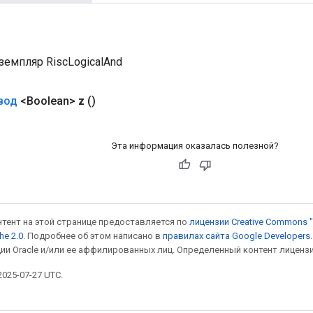
земпляр RiscLogicalAnd
вод
<Boolean>
z
()
Эта информация оказалась полезной?
онтент на этой странице предоставляется по
лицензии Creative Commons "
he 2.0
. Подробнее об этом написано в
правилах сайта Google Developers
ии Oracle и/или ее аффилированных лиц. Определенный контент лиценз
025-07-27 UTC.