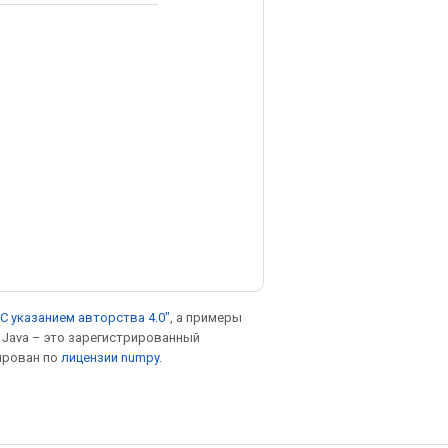
С указанием авторства 4.0"
, а примеры
. Java – это зарегистрированный
ирован по
лицензии numpy
.