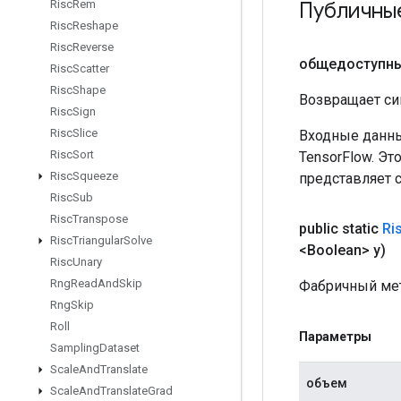
Публичны
Risc
Rem
Risc
Reshape
Risc
Reverse
общедоступн
Risc
Scatter
Risc
Shape
Возвращает си
Risc
Sign
Risc
Slice
Входные данны
Risc
Sort
TensorFlow. Эт
Risc
Squeeze
представляет 
Risc
Sub
Risc
Transpose
public static
Ri
Risc
Triangular
Solve
<Boolean> y)
Risc
Unary
Rng
Read
And
Skip
Фабричный мет
Rng
Skip
Roll
Параметры
Sampling
Dataset
Scale
And
Translate
объем
Scale
And
Translate
Grad