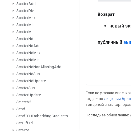
Scatter
Add
Scatter
Div
Возврат
Scatter
Max
Scatter
Min
новый эк
Scatter
Mul
Scatter
Nd
публичный
вы
Scatter
Nd
Add
Scatter
Nd
Max
Scatter
Nd
Min
Scatter
Nd
Non
Aliasing
Add
Scatter
Nd
Sub
Scatter
Nd
Update
Scatter
Sub
Если не указано иное, к
Scatter
Update
кода – по
лицензии Apac
Select
V2
товарный знак корпорац
Send
Последнее обновление: 2
Send
TPUEmbedding
Gradients
Set
Diff1d
Set
Size