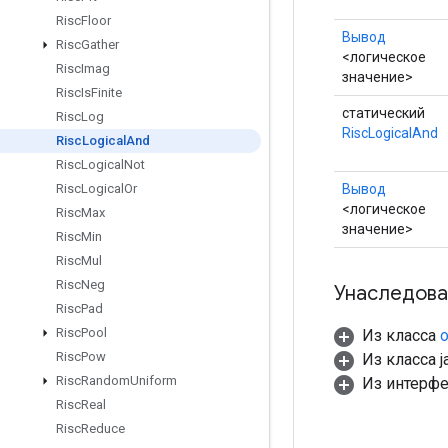
Risc
Floor
Вывод
Risc
Gather
<логическое
Risc
Imag
значение>
Risc
Is
Finite
статический
Risc
Log
RiscLogicalAnd
Risc
Logical
And
Risc
Logical
Not
Вывод
Risc
Logical
Or
<логическое
Risc
Max
значение>
Risc
Min
Risc
Mul
Risc
Neg
Унаследова
Risc
Pad
Risc
Pool
Из класса
o
Risc
Pow
Из класса ja
Risc
Random
Uniform
Из интерф
Risc
Real
Risc
Reduce