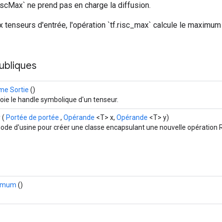
iscMax` ne prend pas en charge la diffusion.
 tenseurs d'entrée, l'opération `tf.risc_max` calcule le maximu
ubliques
e Sortie
()
oie le handle symbolique d'un tenseur.
r
(
Portée de portée
,
Opérande
<T> x,
Opérande
<T> y)
ode d'usine pour créer une classe encapsulant une nouvelle opération 
imum
()