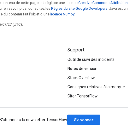
le contenu de cette page est régi par une licence
Creative Commons Attribution
our en savoir plus, consultez les
Règles du site Google Developers
. Java est 
ie du contenu fait l'objet d'une
licence Numpy
.
5/07/27 (UTC).
Support
Outil de suivi des incidents
Notes de version
Stack Overflow
Consignes relatives à la marque
Citer TensorFlow
S’abonner
S'abonner à la newsletter TensorFlow