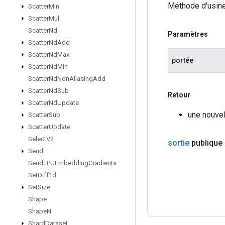
Méthode d'usine
Scatter
Min
Scatter
Mul
Scatter
Nd
Paramètres
Scatter
Nd
Add
Scatter
Nd
Max
portée
Scatter
Nd
Min
Scatter
Nd
Non
Aliasing
Add
Scatter
Nd
Sub
Retour
Scatter
Nd
Update
une nouve
Scatter
Sub
Scatter
Update
Select
V2
sortie
publique
Send
Send
TPUEmbedding
Gradients
Set
Diff1d
Set
Size
Shape
Shape
N
Shard
Dataset