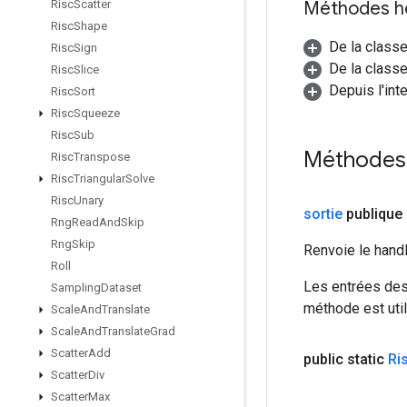
Méthodes h
Risc
Scatter
Risc
Shape
De la class
Risc
Sign
De la classe
Risc
Slice
Depuis l'int
Risc
Sort
Risc
Squeeze
Risc
Sub
Méthodes 
Risc
Transpose
Risc
Triangular
Solve
Risc
Unary
sortie
publique
Rng
Read
And
Skip
Rng
Skip
Renvoie le hand
Roll
Les entrées des
Sampling
Dataset
méthode est util
Scale
And
Translate
Scale
And
Translate
Grad
Scatter
Add
public static
Ri
Scatter
Div
Scatter
Max