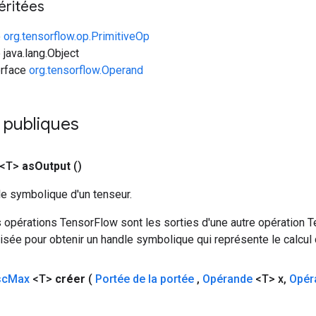
éritées
e
org.tensorflow.op.PrimitiveOp
 java.lang.Object
erface
org.tensorflow.Operand
publiques
 <T>
as
Output
()
le symbolique d'un tenseur.
 opérations TensorFlow sont les sorties d'une autre opération T
isée pour obtenir un handle symbolique qui représente le calcul d
sc
Max
<T>
créer
(
Portée de la portée
,
Opérande
<T> x
,
Opér