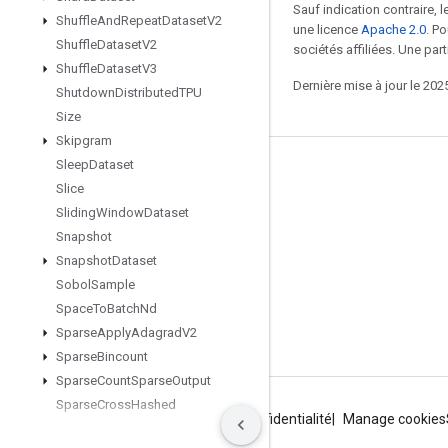
Sauf indication contraire, 
Shuffle
And
Repeat
Dataset
V2
une licence
Apache 2.0
. P
Shuffle
Dataset
V2
sociétés affiliées. Une part
Shuffle
Dataset
V3
Dernière mise à jour le 202
Shutdown
Distributed
TPU
Size
Skipgram
Sleep
Dataset
Rester connecté
Slice
Blog
Sliding
Window
Dataset
Snapshot
Forum
Snapshot
Dataset
GitHub
Sobol
Sample
Twitter
Space
To
Batch
Nd
Sparse
Apply
Adagrad
V2
YouTube
Sparse
Bincount
Sparse
Count
Sparse
Output
Sparse
Cross
Hashed
Conditions d'utilisation
Règles de confidentialité
Manage cookies
Sparse
Cross
V2