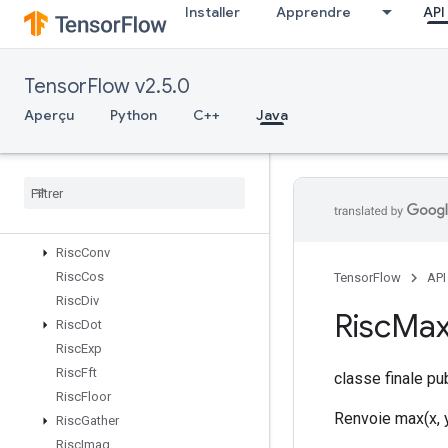
Installer
Apprendre
API
RiscAbs
RiscAdd
RiscBinaryArithmetic
TensorFlow v2.5.0
RiscBinaryComparison
RiscBitcast
Aperçu
Python
C++
Java
RiscBroadcast
Risc
Cast
Risc
Ceil
Risc
Cholesky
Risc
Concat
Risc
Conv
Risc
Cos
TensorFlow
API
Risc
Div
Risc
Ma
Risc
Dot
Risc
Exp
Risc
Fft
classe finale p
Risc
Floor
Renvoie max(x, 
Risc
Gather
Risc
Imag