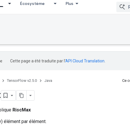
Écosystème
Plus
Cette page a été traduite par l'
API Cloud Translation
.
TensorFlow v2.5.0
Java
Ce co
x
ublique
RiscMax
y) élément par élément.