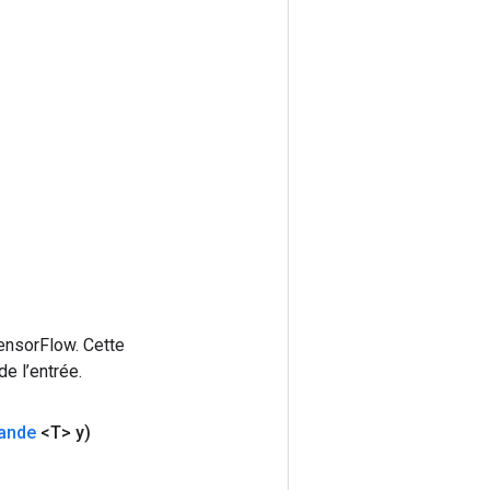
ensorFlow. Cette
e l’entrée.
ande
<T> y)