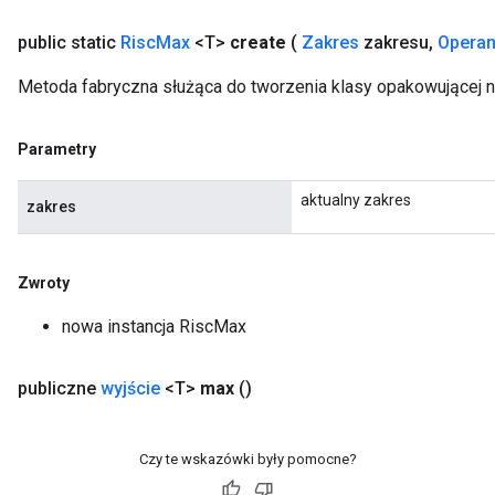
public static
Risc
Max
<T>
create
(
Zakres
zakresu
,
Opera
Metoda fabryczna służąca do tworzenia klasy opakowującej 
Parametry
aktualny zakres
zakres
Zwroty
nowa instancja RiscMax
publiczne
wyjście
<T>
max
()
Czy te wskazówki były pomocne?