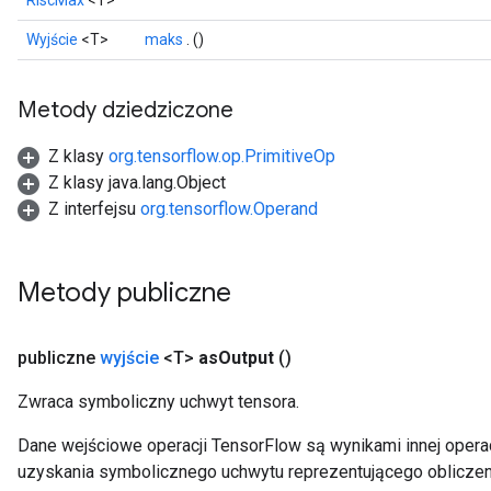
RiscMax
<T>
Wyjście
<T>
maks
. ()
Metody dziedziczone
Z klasy
org.tensorflow.op.PrimitiveOp
Z klasy java.lang.Object
Z interfejsu
org.tensorflow.Operand
Metody publiczne
publiczne
wyjście
<T>
as
Output
()
Zwraca symboliczny uchwyt tensora.
Dane wejściowe operacji TensorFlow są wynikami innej operac
uzyskania symbolicznego uchwytu reprezentującego obliczen