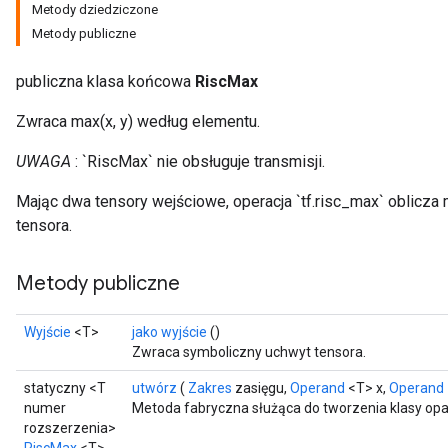
Metody dziedziczone
Metody publiczne
publiczna klasa końcowa
RiscMax
Zwraca max(x, y) według elementu.
UWAGA
: `RiscMax` nie obsługuje transmisji.
Mając dwa tensory wejściowe, operacja `tf.risc_max` oblicz
tensora.
Metody publiczne
Wyjście
<T>
jako wyjście
()
Zwraca symboliczny uchwyt tensora.
statyczny <T
utwórz
(
Zakres
zasięgu,
Operand
<T> x,
Operand
numer
Metoda fabryczna służąca do tworzenia klasy op
rozszerzenia>