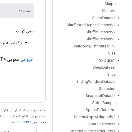
Shape
محدوده
Shape
N
Shard
Dataset
Shuffle
And
Repeat
Dataset
V2
برمی گرداند
Shuffle
Dataset
V2
Shuffle
Dataset
V3
یک نمونه جدید از e
Shutdown
Distributed
TPU
Size
خروجی
عمومی <T>
Skipgram
Sleep
Dataset
Slice
Sliding
Window
Dataset
Snapshot
Snapshot
Dataset
Sobol
Sample
Space
To
Batch
Nd
جز در مواردی که غیراز این ذکر
است. برای اطلاع از جزئیات، به
خطم
Sparse
Apply
Adagrad
V2
تحت
مجوز numpy‏
است.
Sparse
Bincount
Sparse
Count
Sparse
Output