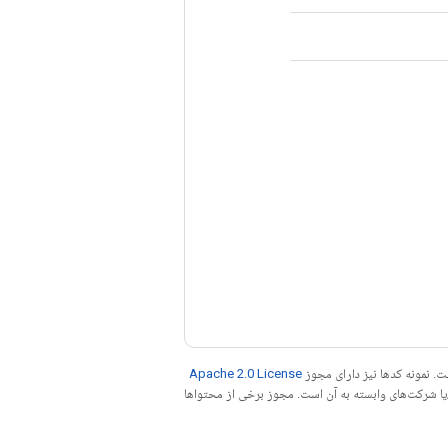
. نمونه کدها نیز دارای مجوز
Apache 2.0 License
ه کنید. جاوا علامت تجاری ثبت‌شده Oracle و/یا شرکت‌های وابسته به آن است. مجوز برخی از محتواها