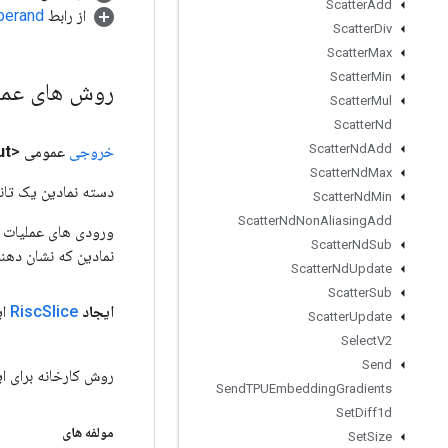
Scatter
Add
از رابط
perand
Scatter
Div
Scatter
Max
Scatter
Min
روش های عم
Scatter
Mul
Scatter
Nd
Scatter
Nd
Add
خروجی
عمومی <T>
ut
Scatter
Nd
Max
دسته نمادین یک تانس
Scatter
Nd
Min
Scatter
Nd
Non
Aliasing
Add
Scatter
Nd
Sub
نمادین که نشان دهن
Scatter
Nd
Update
Scatter
Sub
ایجاد
Slice
Risc
ای
Scatter
Update
Select
V2
Send
روش کارخانه برای ایجاد کلاسی که ی
Send
TPUEmbedding
Gradients
Set
Diff1d
مولفه های
Set
Size