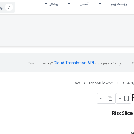
زیست بوم
انجمن
بیشتر
/
این صفحه به‌وسیله
ترجمه شده است.
Java
TensorFlow v2.5.0
API،
RiscSlice
ی