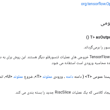
org.tensorflow.O
ومی
()
as
Outp
ور را برمی‌گرداند.
ورودی های عملیات TensorFlow خروجی های عملیات تنسورفلو دیگر هستند. این روش ب
ده محاسبه ورودی است استفاده می شود.
ستا عمومی <T>
( دامنه
دامنه
، ورودی
عملوند
<T>، شروع
عملوند
<U>، اندازه
ک عملیات RiscSlice جدید را بسته بندی می کند.