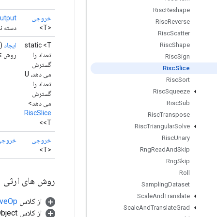
Risc
Reshape
خروجی
utput
Risc
Reverse
<T>
دسته نم
Risc
Scatter
static <T
ایجاد
( 
Risc
Shape
تعداد را
روش کارخانه 
Risc
Sign
گسترش
Risc
Slice
می دهد، U
Risc
Sort
تعداد را
Risc
Squeeze
گسترش
می دهد>
Risc
Sub
RiscSlice
Risc
Transpose
<T>
Risc
Triangular
Solve
Risc
Unary
خروجی
خروجی
<T>
Rng
Read
And
Skip
Rng
Skip
Roll
روش های ارثی
Sampling
Dataset
Scale
And
Translate
از کلاس
tiveOp
Scale
And
Translate
Grad
از کلاس java.lang.Object