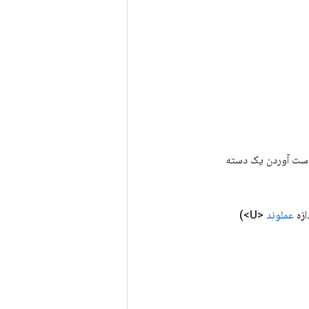
رای به دست آوردن یک دسته
عملوند
<U>)