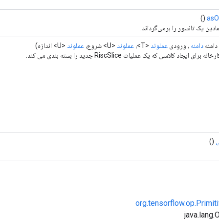
()
asO
ادین یک تانسور را برمی‌گرداند.
دامنه
دامنه
، ورودی
عملوند
<T>،
عملوند
<U> شروع،
عملوند
<U> اندازه)
برای ایجاد کلاسی که یک عملیات RiscSlice جدید را بسته بندی می کند.
()
org.tensorflow.op.Primi