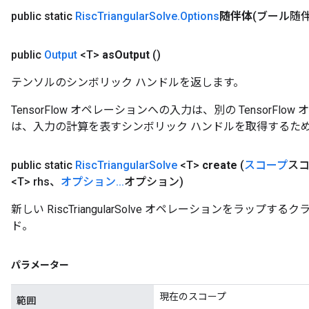
public static
Risc
Triangular
Solve
.
Options
随伴体
(ブール随伴
public
Output
<T>
as
Output
()
テンソルのシンボリック ハンドルを返します。
TensorFlow オペレーションへの入力は、別の TensorF
は、入力の計算を表すシンボリック ハンドルを取得するた
public static
Risc
Triangular
Solve
<T>
create
(
スコープ
ス
<T> rhs、
オプション
.
.
.
オプション)
新しい RiscTriangularSolve オペレーションをラッ
ド。
パラメーター
現在のスコープ
範囲