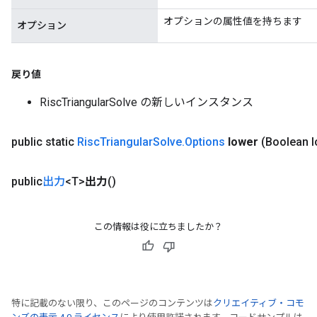
オプションの属性値を持ちます
オプション
戻り値
RiscTriangularSolve の新しいインスタンス
public static
Risc
Triangular
Solve
.
Options
lower
(Boolean l
public
出力
<T>
出力
()
この情報は役に立ちましたか？
特に記載のない限り、このページのコンテンツは
クリエイティブ・コモ