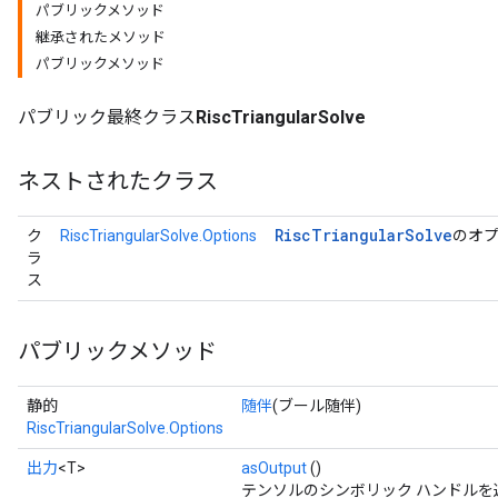
パブリックメソッド
継承されたメソッド
パブリックメソッド
パブリック最終クラス
RiscTriangularSolve
ネストされたクラス
Risc
Triangular
Solve
ク
RiscTriangularSolve.Options
のオ
ラ
ス
パブリックメソッド
静的
随伴
(ブール随伴)
RiscTriangularSolve.Options
出力
<T>
asOutput
()
テンソルのシンボリック ハンドルを