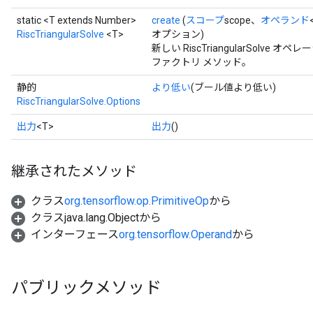
static <T extends Number>
create
(
スコープ
scope、
オペランド
RiscTriangularSolve
<T>
オプション)
新しい RiscTriangularSol
ファクトリ メソッド。
静的
より低い
(ブール値より低い)
RiscTriangularSolve.Options
出力
<T>
出力
()
継承されたメソッド
クラス
org.tensorflow.op.PrimitiveOp
から
クラスjava.lang.Objectから
インターフェース
org.tensorflow.Operand
から
パブリックメソッド