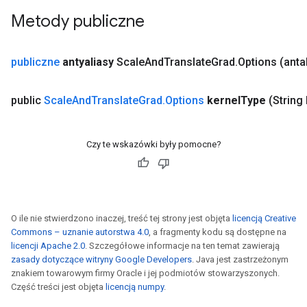
Metody publiczne
publiczne
antyaliasy
Scale
And
Translate
Grad
.
Options
(anta
public
Scale
And
Translate
Grad
.
Options
kernel
Type
(String
Czy te wskazówki były pomocne?
O ile nie stwierdzono inaczej, treść tej strony jest objęta
licencją Creative
Commons – uznanie autorstwa 4.0
, a fragmenty kodu są dostępne na
licencji Apache 2.0
. Szczegółowe informacje na ten temat zawierają
zasady dotyczące witryny Google Developers
. Java jest zastrzeżonym
znakiem towarowym firmy Oracle i jej podmiotów stowarzyszonych.
Część treści jest objęta
licencją numpy
.