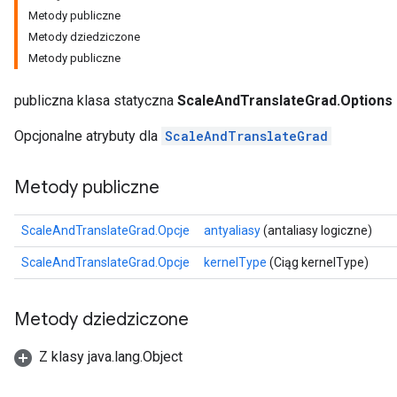
Metody publiczne
Metody dziedziczone
Metody publiczne
publiczna klasa statyczna
ScaleAndTranslateGrad.Options
Opcjonalne atrybuty dla
ScaleAndTranslateGrad
Metody publiczne
ScaleAndTranslateGrad.Opcje
antyaliasy
(antaliasy logiczne)
ScaleAndTranslateGrad.Opcje
kernelType
(Ciąg kernelType)
Metody dziedziczone
Z klasy java.lang.Object