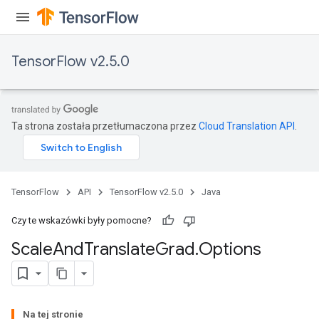
TensorFlow v2.5.0
Ta strona została przetłumaczona przez
Cloud Translation API
.
TensorFlow
API
TensorFlow v2.5.0
Java
Czy te wskazówki były pomocne?
Scale
And
Translate
Grad
.
Options
Na tej stronie