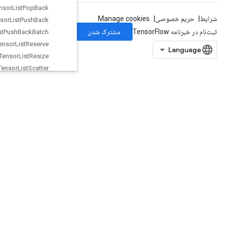
Tensor
List
Pop
Back
Tensor
List
Push
Back
Tensor
List
Push
Back
Batch
Tensor
List
Reserve
Tensor
List
Resize
Tensor
List
Scatter
Tensor
List
Scatter
Into
Existing
List
TensorListScatterV2
TensorListSetItem
TensorListSplit
TensorListStack
TensorMapErase
TensorMapHasKey
TensorMapInsert
TensorMapLookup
TensorMapSize
TensorMapStackKeys
TensorScatterAdd
TensorScatterMax