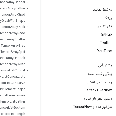
Tensor
Array
Concat
Tensor
Array
Gather
Tensor
Array
Grad
Tensor
Array
Grad
With
Shape
Tensor
Array
Pack
Tensor
Array
Read
Tensor
Array
Scatter
Tensor
Array
Size
Tensor
Array
Split
Tensor
Array
Unpack
Tensor
Array
Write
Tensor
List
Concat
Tensor
List
Concat
Lists
Tensor
List
Concat
V2
Tensor
List
Element
Shape
Tensor
List
From
Tensor
Tensor
List
Gather
Tensor
List
Get
Item
Tensor
List
Length