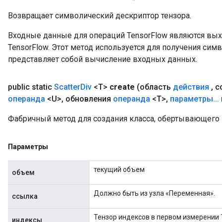
Возвращает символический дескриптор тензора.
Входные данные для операций TensorFlow являются вы
TensorFlow. Этот метод используется для получения сим
представляет собой вычисление входных данных.
public static
Scatter
Div
<T>
create
(область
действия
,
с
операнда
<U>
,
обновления
операнда
<T>
,
параметры
.
.
.
Фабричный метод для создания класса, обертывающего 
Параметры
текущий объем
объем
Должно быть из узла «Переменная».
ссылка
Тензор индексов в первом измерении `r
индексы