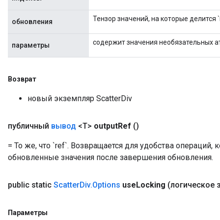
Тензор значений, на которые делится `r
обновления
содержит значения необязательных а
параметры
Возврат
x
новый экземпляр ScatterDiv
публичный
вывод
<T>
output
Ref
()
= То же, что `ref`. Возвращается для удобства операций,
обновленные значения после завершения обновления.
public static
Scatter
Div
.
Options
use
Locking
(логическое 
Параметры