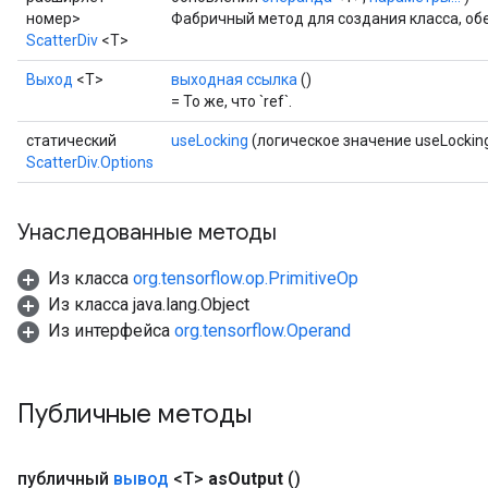
номер>
Фабричный метод для создания класса, об
ScatterDiv
<T>
Выход
<Т>
выходная ссылка
()
= То же, что `ref`.
статический
useLocking
(логическое значение useLockin
ScatterDiv.Options
Унаследованные методы
Из класса
org.tensorflow.op.PrimitiveOp
Из класса java.lang.Object
Из интерфейса
org.tensorflow.Operand
Публичные методы
публичный
вывод
<T>
as
Output
()