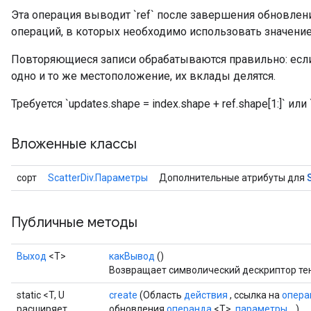
Эта операция выводит `ref` после завершения обновлен
операций, в которых необходимо использовать значение
Повторяющиеся записи обрабатываются правильно: есл
одно и то же местоположение, их вклады делятся.
Требуется `updates.shape = index.shape + ref.shape[1:]` или `
Вложенные классы
сорт
ScatterDiv.Параметры
Дополнительные атрибуты для
Публичные методы
Выход
<Т>
какВывод
()
Возвращает символический дескриптор те
static <T, U
create
(Область
действия
, ссылка на
опера
расширяет
обновления
операнда
<T>,
параметры...
)