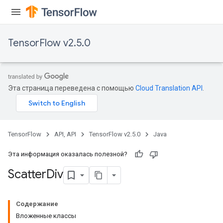
TensorFlow v2.5.0
Эта страница переведена с помощью
Cloud Translation API
.
TensorFlow
API, API
TensorFlow v2.5.0
Java
Эта информация оказалась полезной?
Scatter
Div
Содержание
Вложенные классы