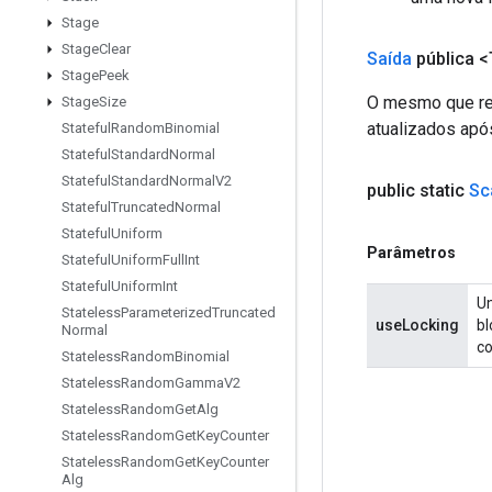
Stage
Stage
Clear
Saída
pública <
Stage
Peek
O mesmo que ref
Stage
Size
atualizados após
Stateful
Random
Binomial
Stateful
Standard
Normal
Stateful
Standard
Normal
V2
public static
Sc
Stateful
Truncated
Normal
Stateful
Uniform
Parâmetros
Stateful
Uniform
Full
Int
Stateful
Uniform
Int
Um
Stateless
Parameterized
Truncated
useLocking
bl
Normal
co
Stateless
Random
Binomial
Stateless
Random
Gamma
V2
Stateless
Random
Get
Alg
Stateless
Random
Get
Key
Counter
Stateless
Random
Get
Key
Counter
Alg