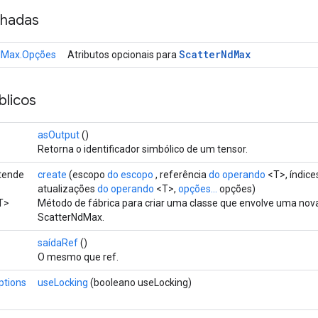
nhadas
Scatter
Nd
Max
dMax.Opções
Atributos opcionais para
licos
asOutput
()
Retorna o identificador simbólico de um tensor.
stende
create
(escopo
do escopo
, referência
do operando
<T>, índic
atualizações
do operando
<T>,
opções...
opções)
T>
Método de fábrica para criar uma classe que envolve uma no
ScatterNdMax.
saídaRef
()
O mesmo que ref.
ptions
useLocking
(booleano useLocking)