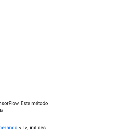
ensorFlow. Este método
a.
perando
<T>
,
índices