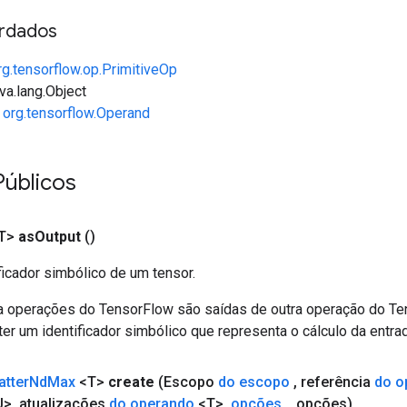
rdados
rg.tensorflow.op.PrimitiveOp
va.lang.Object
e
org.tensorflow.Operand
úblicos
T>
as
Output
()
ficador simbólico de um tensor.
a operações do TensorFlow são saídas de outra operação do T
er um identificador simbólico que representa o cálculo da entrad
atter
Nd
Max
<T>
create
(Escopo
do escopo
,
referência
do o
U>
,
atualizações
do operando
<T>
,
opções
.
.
.
opções)