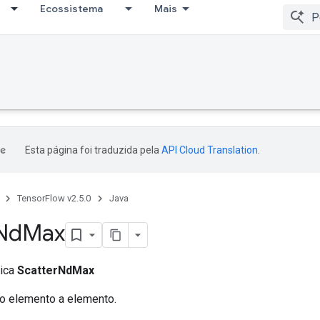
Ecossistema
Mais
Esta página foi traduzida pela
API Cloud Translation
.
TensorFlow v2.5.0
Java
Nd
Max
lica
ScatterNdMax
o elemento a elemento.