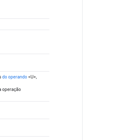
es
do operando
<U>,
va operação