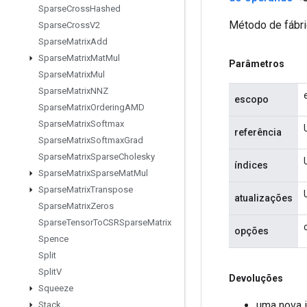
Sparse
Cross
Hashed
Método de fábri
Sparse
Cross
V2
Sparse
Matrix
Add
Sparse
Matrix
Mat
Mul
Parâmetros
Sparse
Matrix
Mul
Sparse
Matrix
NNZ
escopo
Sparse
Matrix
Ordering
AMD
Sparse
Matrix
Softmax
referência
Sparse
Matrix
Softmax
Grad
Sparse
Matrix
Sparse
Cholesky
índices
Sparse
Matrix
Sparse
Mat
Mul
Sparse
Matrix
Transpose
atualizações
Sparse
Matrix
Zeros
Sparse
Tensor
To
CSRSparse
Matrix
opções
Spence
Split
Split
V
Devoluções
Squeeze
uma nova 
Stack