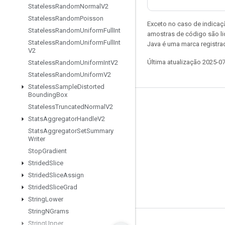
Stateless
Random
Normal
V2
Stateless
Random
Poisson
Exceto no caso de indicaç
Stateless
Random
Uniform
Full
Int
amostras de código são l
Stateless
Random
Uniform
Full
Int
Java é uma marca registra
V2
Última atualização 2025-0
Stateless
Random
Uniform
Int
V2
Stateless
Random
Uniform
V2
Stateless
Sample
Distorted
Bounding
Box
Permanecer conectado
Stateless
Truncated
Normal
V2
Stats
Aggregator
Handle
V2
Blog
Stats
Aggregator
Set
Summary
Writer
Fórum
Stop
Gradient
GitHub
Strided
Slice
Twitter
Strided
Slice
Assign
Strided
Slice
Grad
YouTube
String
Lower
String
NGrams
String
Upper