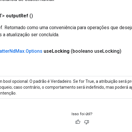
T>
output
Ref
()
. Retornado como uma conveniência para operações que deseja
 a atualização ser concluída.
atter
Nd
Max
.
Options
use
Locking
(booleano use
Locking)
 bool opcional. O padrão é Verdadeiro. Se for True, a atribuição será p
oqueio; caso contrário, o comportamento será indefinido, mas poderá
ntenção.
Isso foi útil?