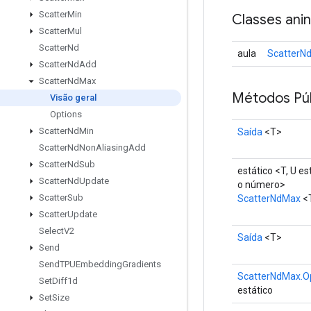
Scatter
Min
Classes ani
Scatter
Mul
Scatter
Nd
aula
ScatterN
Scatter
Nd
Add
Scatter
Nd
Max
Métodos Púb
Visão geral
Options
Scatter
Nd
Min
Saída
<T>
Scatter
Nd
Non
Aliasing
Add
Scatter
Nd
Sub
estático <T, U e
Scatter
Nd
Update
o número>
Scatter
Sub
ScatterNdMax
<
Scatter
Update
Select
V2
Saída
<T>
Send
Send
TPUEmbedding
Gradients
ScatterNdMax.O
Set
Diff1d
estático
Set
Size