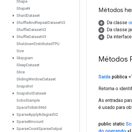
Shape
Shape
N
Métodos he
Shard
Dataset
Da classe
o
Shuffle
And
Repeat
Dataset
V2
Da classe ja
Shuffle
Dataset
V2
Da interfac
Shuffle
Dataset
V3
Shutdown
Distributed
TPU
Size
Métodos P
Skipgram
Sleep
Dataset
Slice
Saída
pública <
Sliding
Window
Dataset
Snapshot
Retorna o identi
Snapshot
Dataset
As entradas par
Sobol
Sample
é usado para obt
Space
To
Batch
Nd
Sparse
Apply
Adagrad
V2
Sparse
Bincount
public static
Sc
Sparse
Count
Sparse
Output
do operando
<