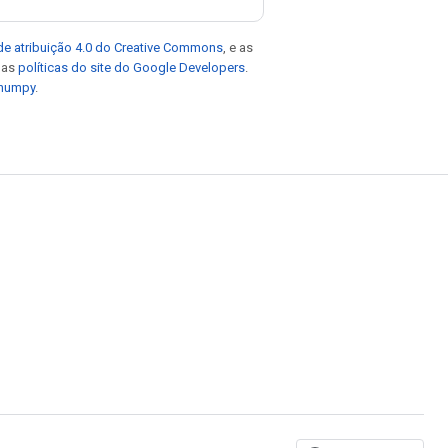
de atribuição 4.0 do Creative Commons
, e as
e as
políticas do site do Google Developers
.
 numpy
.