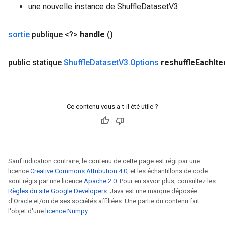
une nouvelle instance de ShuffleDatasetV3
sortie
publique <?>
handle
()
x
public statique
Shuffle
Dataset
V3
.
Options
reshuffle
Each
Ite
Ce contenu vous a-t-il été utile ?
Sauf indication contraire, le contenu de cette page est régi par une
licence
Creative Commons Attribution 4.0
, et les échantillons de code
sont régis par une licence
Apache 2.0
. Pour en savoir plus, consultez les
Règles du site Google Developers
. Java est une marque déposée
d'Oracle et/ou de ses sociétés affiliées. Une partie du contenu fait
l'objet d'une
licence Numpy
.