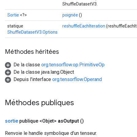
ShuffleDatasetV3.
Sortie
<?>
poignée
()
statique
reshuffleEachIteration
(reshuffleEachIt
ShuffleDatasetV3.Options
Méthodes héritées
De la classe
org.tensorflow.op.PrimitiveOp
De la classe java.lang.Object
Depuis l'interface
org.tensorflow.Operand
Méthodes publiques
sortie
publique <Objet>
as
Output
()
Renvoie le handle symbolique d'un tenseur.