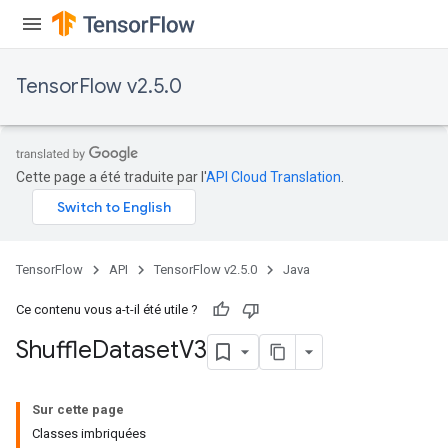
TensorFlow v2.5.0
Cette page a été traduite par l'
API Cloud Translation
.
TensorFlow
API
TensorFlow v2.5.0
Java
Ce contenu vous a-t-il été utile ?
Shuffle
Dataset
V3
Sur cette page
Classes imbriquées