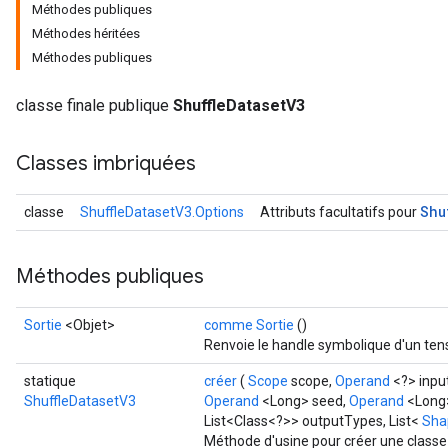
Méthodes publiques
Méthodes héritées
Méthodes publiques
classe finale publique
ShuffleDatasetV3
Classes imbriquées
Shu
classe
ShuffleDatasetV3.Options
Attributs facultatifs pour
Méthodes publiques
Sortie
<Objet>
comme Sortie
()
Renvoie le handle symbolique d'un ten
statique
créer
(
Scope
scope,
Operand
<?> inpu
ShuffleDatasetV3
Operand
<Long> seed,
Operand
<Long
List<Class<?>> outputTypes, List<
Sha
Méthode d'usine pour créer une classe