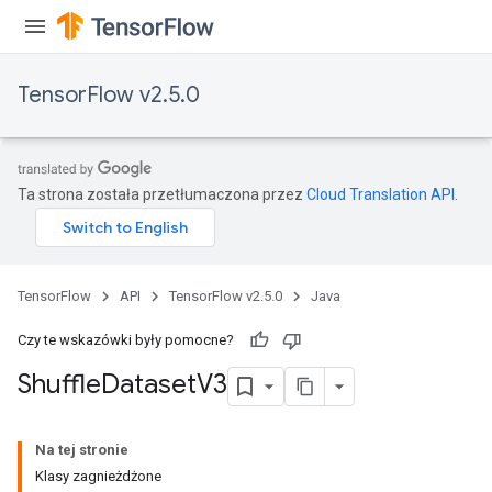
TensorFlow v2.5.0
Ta strona została przetłumaczona przez
Cloud Translation API
.
TensorFlow
API
TensorFlow v2.5.0
Java
Czy te wskazówki były pomocne?
Shuffle
Dataset
V3
Na tej stronie
Klasy zagnieżdżone