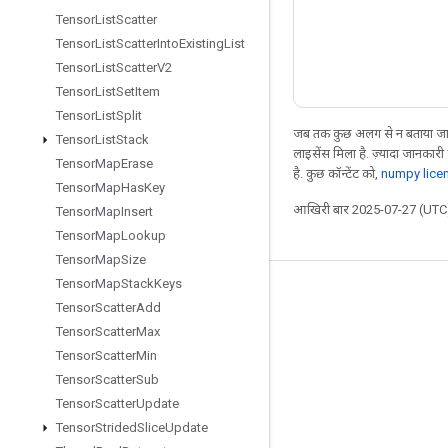
Tensor
List
Scatter
Tensor
List
Scatter
Into
Existing
List
Tensor
List
Scatter
V2
Tensor
List
Set
Item
Tensor
List
Split
जब तक कुछ अलग से न बताया जाए
Tensor
List
Stack
लाइसेंस मिला है. ज़्यादा जानकारी
Tensor
Map
Erase
है. कुछ कॉन्टेंट को,
numpy lice
Tensor
Map
Has
Key
आखिरी बार 2025-07-27 (UTC)
Tensor
Map
Insert
Tensor
Map
Lookup
Tensor
Map
Size
Tensor
Map
Stack
Keys
जुड़े रहें
Tensor
Scatter
Add
ब्लॉग
Tensor
Scatter
Max
Tensor
Scatter
Min
फ़ोरम
Tensor
Scatter
Sub
GitHub
Tensor
Scatter
Update
Twitter
Tensor
Strided
Slice
Update