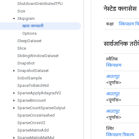
Shutdown
Distributed
TPU
नेस्टेड क्लासेस
Size
Skipgram
कक्षा
स्किपग्राम.व
खास जानकारी
Options
Sleep
Dataset
सार्वजनिक तरी
Slice
Sliding
Window
Dataset
स्थैतिक
Snapshot
स्किपग्राम
Snapshot
Dataset
आउटपुट
Sobol
Sample
<पूर्णांक>
Space
To
Batch
Nd
Sparse
Apply
Adagrad
V2
आउटपुट
<पूर्णांक>
Sparse
Bincount
Sparse
Count
Sparse
Output
आउटपुट
Sparse
Cross
Hashed
<पूर्णांक>
Sparse
Cross
V2
स्थिर
Sparse
Matrix
Add
स्किपग्राम.विकल्प
Sparse
Matrix
Mat
Mul