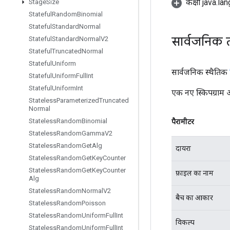
कक्षा java.la
Stage
Size
Stateful
Random
Binomial
Stateful
Standard
Normal
सार्वजनिक 
Stateful
Standard
Normal
V2
Stateful
Truncated
Normal
Stateful
Uniform
सार्वजनिक स्थैतिक
Stateful
Uniform
Full
Int
Stateful
Uniform
Int
एक नए स्किपग्राम 
Stateless
Parameterized
Truncated
Normal
Stateless
Random
Binomial
पैरामीटर
Stateless
Random
Gamma
V2
Stateless
Random
Get
Alg
दायरा
Stateless
Random
Get
Key
Counter
Stateless
Random
Get
Key
Counter
फ़ाइल का नाम
Alg
Stateless
Random
Normal
V2
बैच का आकार
Stateless
Random
Poisson
Stateless
Random
Uniform
Full
Int
विकल्प
Stateless
Random
Uniform
Full
Int