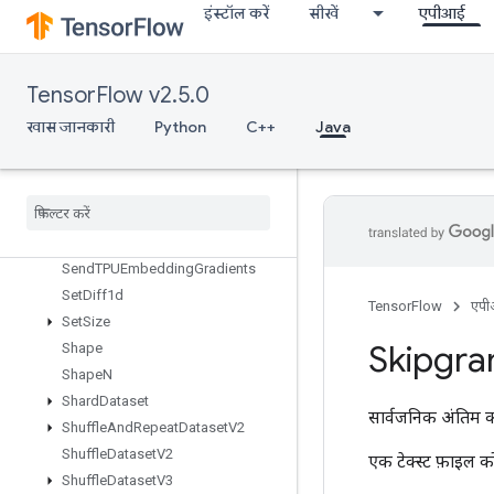
ScatterNdAdd
इंस्टॉल करें
सीखें
एपीआई
ScatterNdMax
ScatterNdMin
ScatterNdNonAliasingAdd
TensorFlow v2.5.0
Scatter
Nd
Sub
खास जानकारी
Python
C++
Java
Scatter
Nd
Update
Scatter
Sub
Scatter
Update
Select
V2
Send
Send
TPUEmbedding
Gradients
Set
Diff1d
TensorFlow
एप
Set
Size
Skipgr
Shape
Shape
N
Shard
Dataset
सार्वजनिक अंतिम क
Shuffle
And
Repeat
Dataset
V2
Shuffle
Dataset
V2
एक टेक्स्ट फ़ाइल क
Shuffle
Dataset
V3