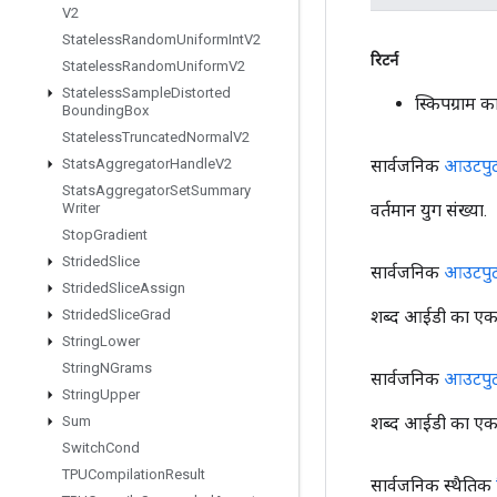
V2
Stateless
Random
Uniform
Int
V2
रिटर्न
Stateless
Random
Uniform
V2
Stateless
Sample
Distorted
स्किपग्राम
Bounding
Box
Stateless
Truncated
Normal
V2
सार्वजनिक
आउटपु
Stats
Aggregator
Handle
V2
Stats
Aggregator
Set
Summary
वर्तमान युग संख्या.
Writer
Stop
Gradient
Strided
Slice
सार्वजनिक
आउटपु
Strided
Slice
Assign
शब्द आईडी का एक 
Strided
Slice
Grad
String
Lower
String
NGrams
सार्वजनिक
आउटपु
String
Upper
शब्द आईडी का एक 
Sum
Switch
Cond
TPUCompilation
Result
सार्वजनिक स्थैतिक