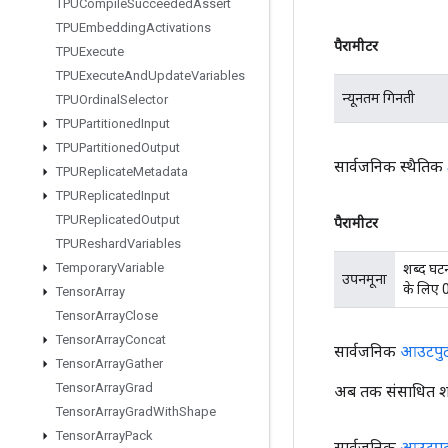
TPUCompile
Succeeded
Assert
TPUEmbedding
Activations
पैरामीटर
TPUExecute
TPUExecute
And
Update
Variables
न्यूनतम गिनती
TPUOrdinal
Selector
TPUPartitioned
Input
TPUPartitioned
Output
सार्वजनिक स्थैतिक
TPUReplicate
Metadata
TPUReplicated
Input
TPUReplicated
Output
पैरामीटर
TPUReshard
Variables
Temporary
Variable
शब्द घटन
उपनमूना
के लिए 0
Tensor
Array
Tensor
Array
Close
Tensor
Array
Concat
सार्वजनिक
आउटपु
Tensor
Array
Gather
Tensor
Array
Grad
अब तक संसाधित शब्
Tensor
Array
Grad
With
Shape
Tensor
Array
Pack
सार्वजनिक
आउटपु