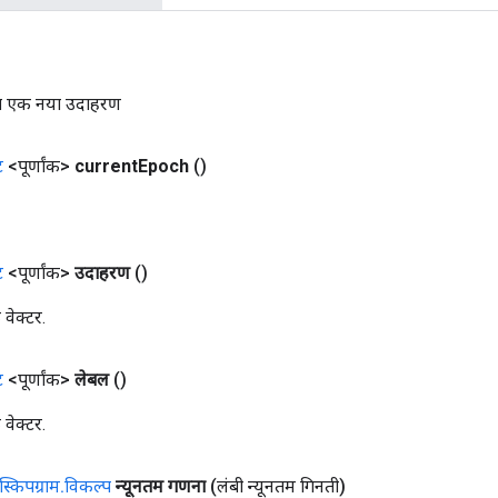
 का एक नया उदाहरण
ट
<पूर्णांक>
current
Epoch
()
ट
<पूर्णांक>
उदाहरण
()
वेक्टर.
ट
<पूर्णांक>
लेबल
()
वेक्टर.
स्किपग्राम
.
विकल्प
न्यूनतम गणना
(लंबी न्यूनतम गिनती)