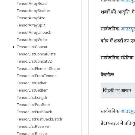
Tensor
Array
Read
Tensor
Array
Scatter
शब्दों की आवृत्ति. ग
Tensor
Array
Size
Tensor
Array
Split
सार्वजनिक
आउटपु
Tensor
Array
Unpack
Tensor
Array
Write
कोष में शब्दों का 
Tensor
List
Concat
Tensor
List
Concat
Lists
सार्वजनिक स्थैतिक
Tensor
List
Concat
V2
Tensor
List
Element
Shape
पैरामीटर
Tensor
List
From
Tensor
Tensor
List
Gather
खिड़की का आकार
Tensor
List
Get
Item
Tensor
List
Length
Tensor
List
Pop
Back
सार्वजनिक
आउटपु
Tensor
List
Push
Back
Tensor
List
Push
Back
Batch
डेटा फ़ाइल में प्रति 
Tensor
List
Reserve
Tensor
List
Resize