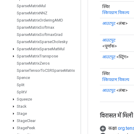
Sparse
Matrix
Mul
स्थिर
स्किपग्राम.विकल्प
Sparse
Matrix
NNZ
Sparse
Matrix
Ordering
AMD
आउटपुट
<लंबा>
Sparse
Matrix
Softmax
Sparse
Matrix
Softmax
Grad
आउटपुट
Sparse
Matrix
Sparse
Cholesky
<पूर्णांक>
Sparse
Matrix
Sparse
Mat
Mul
Sparse
Matrix
Transpose
आउटपुट
<स्ट्रिंग>
Sparse
Matrix
Zeros
Sparse
Tensor
To
CSRSparse
Matrix
स्थिर
Spence
स्किपग्राम.विकल्प
Split
आउटपुट
<लंबा>
Split
V
Squeeze
Stack
Stage
विरासत में मिली
Stage
Clear
कक्षा
org.ten
Stage
Peek