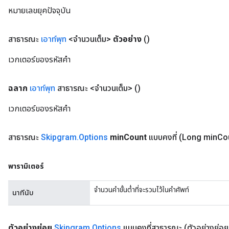
หมายเลขยุคปัจจุบัน
สาธารณะ
เอาท์พุท
<จำนวนเต็ม>
ตัวอย่าง
()
เวกเตอร์ของรหัสคำ
ฉลาก
เอาท์พุท
สาธารณะ <จำนวนเต็ม>
()
เวกเตอร์ของรหัสคำ
สาธารณะ
Skipgram
.
Options
min
Count
แบบคงที่
(Long min
Co
พารามิเตอร์
จำนวนคำขั้นต่ำที่จะรวมไว้ในคำศัพท์
นาทีนับ
ตัวอย่างย่อย
Skipgram
.
Options
แบบคงที่สาธารณะ
(ตัวอย่างย่