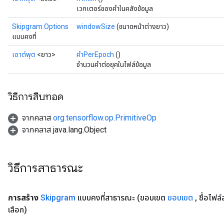
เวกเตอร์ของคำในคลังข้อมูล
Skipgram.Options
windowSize
(ขนาดหน้าต่างยาว)
แบบคงที่
เอาต์พุต
<ยาว>
คำPerEpoch
()
จำนวนคำต่อยุคในไฟล์ข้อมูล
วิธีการสืบทอด
จากคลาส
org.tensorflow.op.PrimitiveOp
จากคลาส java.lang.Object
วิธีการสาธารณะ
การสร้าง
Skipgram
แบบคงที่สาธารณะ
(ขอบเขต
ขอบเขต
,
ชื่อไฟล์
เลือก)
x