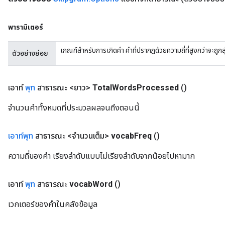
พารามิเตอร์
เกณฑ์สำหรับการเกิดคำ คำที่ปรากฏด้วยความถี่ที่สูงกว่าจะถูกสุ่
ตัวอย่างย่อย
เอาท์
พุท
สาธารณะ <ยาว>
Total
Words
Processed
()
จำนวนคำทั้งหมดที่ประมวลผลจนถึงตอนนี้
เอาท์พุท
สาธารณะ <จำนวนเต็ม>
vocab
Freq
()
ความถี่ของคำ เรียงลำดับแบบไม่เรียงลำดับจากน้อยไปหามาก
เอาท์
พุท
สาธารณะ
vocab
Word
()
เวกเตอร์ของคำในคลังข้อมูล