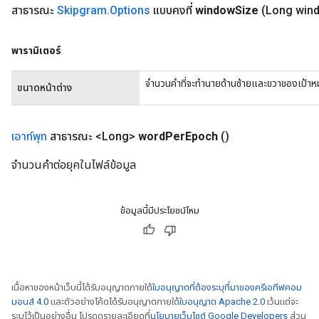
สาธารณะ
Skipgram
.
Options
แบบคงที่
window
Size
(Long win
พารามิเตอร์
จำนวนคำที่จะทำนายด้านซ้ายและขวาของเป้า
ขนาดหน้าต่าง
เอาท์พุท
สาธารณะ <Long>
word
Per
Epoch
()
จำนวนคำต่อยุคในไฟล์ข้อมูล
ข้อมูลนี้มีประโยชน์ไหม
เนื้อหาของหน้าเว็บนี้ได้รับอนุญาตภายใต้
ใบอนุญาตที่ต้องระบุที่มาของครีเอทีฟคอม
มอนส์ 4.0
และตัวอย่างโค้ดได้รับอนุญาตภายใต้
ใบอนุญาต Apache 2.0
เว้นแต่จะ
ระบุไว้เป็นอย่างอื่น โปรดดูรายละเอียดที่
นโยบายเว็บไซต์ Google Developers
ส่วน