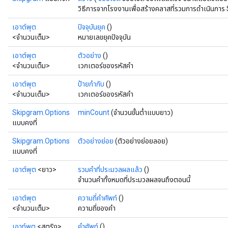
วิธีการจากโรงงานเพื่อสร้างคลาสที่รวมการดำเนินการ
เอาต์พุต
ปัจจุบันยุค
()
<จำนวนเต็ม>
หมายเลขยุคปัจจุบัน
เอาต์พุต
ตัวอย่าง
()
<จำนวนเต็ม>
เวกเตอร์ของรหัสคำ
เอาต์พุต
ป้ายกำกับ
()
<จำนวนเต็ม>
เวกเตอร์ของรหัสคำ
Skipgram.Options
minCount
(จำนวนขั้นต่ำแบบยาว)
แบบคงที่
Skipgram.Options
ตัวอย่างย่อย
(ตัวอย่างย่อยลอย)
แบบคงที่
เอาต์พุต
<ยาว>
รวมคำที่ประมวลผลแล้ว
()
จำนวนคำทั้งหมดที่ประมวลผลจนถึงตอนนี้
เอาต์พุต
ความถี่คำศัพท์
()
<จำนวนเต็ม>
ความถี่ของคำ
เอาท์พุต
<สตริง>
คำศัพท์
()