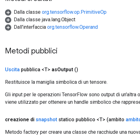
Dalla classe
org.tensorflow.op.PrimitiveOp
Dalla classe java.lang.Object
Dall'interfaccia
org.tensorflow.Operand
Metodi pubblici
Uscita
pubblica <T>
as
Output
()
Restituisce la maniglia simbolica di un tensore.
Gli input per le operazioni TensorFlow sono output di un'alt
viene utilizzato per ottenere un handle simbolico che rappresent
creazione di
snapshot
statico pubblico <T>
(ambito
ambit
Metodo factory per creare una classe che racchiude una nuov