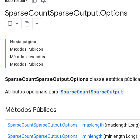
Isso foi útil?
Sparse
Count
Sparse
Output
.
Options
Nesta página
Métodos Públicos
Métodos herdados
Métodos Públicos
SparseCountSparseOutput.Options
classe estática pública
Atributos opcionais para
SparseCountSparseOutput
Métodos Públicos
SparseCountSparseOutput.Options
maxlength
(maxlength Long)
SparseCountSparseOutput.Options
minlength
(minlength Long)