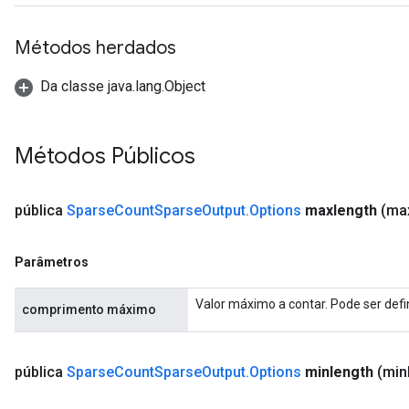
Métodos herdados
Da classe java.lang.Object
Métodos Públicos
pública
Sparse
Count
Sparse
Output
.
Options
maxlength
(ma
Parâmetros
Valor máximo a contar. Pode ser def
comprimento máximo
pública
Sparse
Count
Sparse
Output
.
Options
minlength
(min