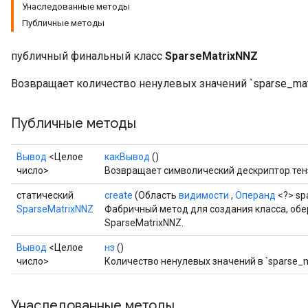
Унаследованные методы
Публичные методы
публичный финальный класс
SparseMatrixNNZ
Возвращает количество ненулевых значений `sparse_matr
Публичные методы
Вывод
<Целое
какВывод
()
число>
Возвращает символический дескриптор тен
статический
create
(Область
видимости
,
Операнд
<?> sp
SparseMatrixNNZ
Фабричный метод для создания класса, о
SparseMatrixNNZ.
Вывод
<Целое
нз
()
число>
Количество ненулевых значений в `sparse_ma
Унаследованные методы