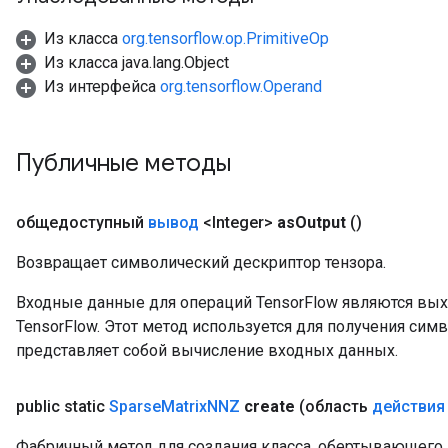
Из класса
org.tensorflow.op.PrimitiveOp
Из класса java.lang.Object
Из интерфейса
org.tensorflow.Operand
Публичные методы
общедоступный
вывод
<Integer>
as
Output
()
Возвращает символический дескриптор тензора.
Входные данные для операций TensorFlow являются вы
TensorFlow. Этот метод используется для получения сим
представляет собой вычисление входных данных.
public static
Sparse
Matrix
NNZ
create
(область
действия
Фабричный метод для создания класса, обертывающего