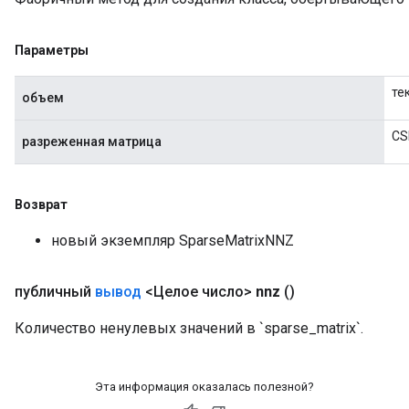
x
Параметры
те
объем
CS
разреженная матрица
Возврат
новый экземпляр SparseMatrixNNZ
публичный
вывод
<Целое число>
nnz
()
Количество ненулевых значений в `sparse_matrix`.
Эта информация оказалась полезной?