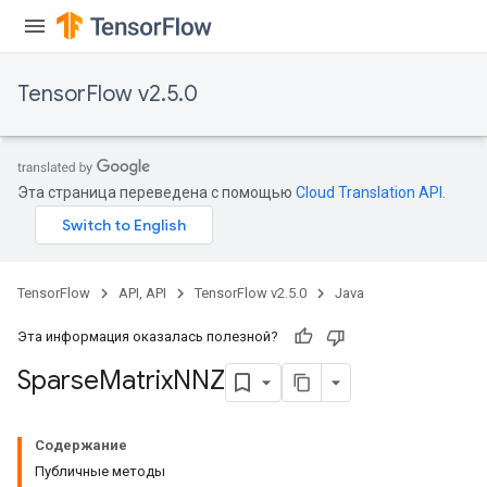
TensorFlow v2.5.0
Эта страница переведена с помощью
Cloud Translation API
.
TensorFlow
API, API
TensorFlow v2.5.0
Java
Эта информация оказалась полезной?
Sparse
Matrix
NNZ
Содержание
Публичные методы