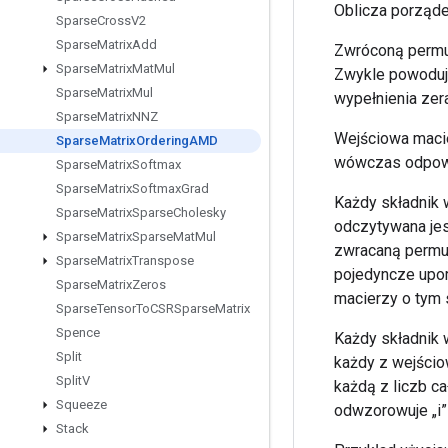
Oblicza porząde
Sparse
Cross
V2
Sparse
Matrix
Add
Zwróconą permut
Sparse
Matrix
Mat
Mul
Zwykle powoduje
Sparse
Matrix
Mul
wypełnienia zer
Sparse
Matrix
NNZ
Wejściowa macie
Sparse
Matrix
Ordering
AMD
wówczas odpowie
Sparse
Matrix
Softmax
Sparse
Matrix
Softmax
Grad
Każdy składnik 
Sparse
Matrix
Sparse
Cholesky
odczytywana jest
Sparse
Matrix
Sparse
Mat
Mul
zwracaną permut
Sparse
Matrix
Transpose
pojedyncze upo
Sparse
Matrix
Zeros
macierzy o tym 
Sparse
Tensor
To
CSRSparse
Matrix
Spence
Każdy składnik 
Split
każdy z wejścio
Split
V
każdą z liczb ca
Squeeze
odwzorowuje „i”
Stack