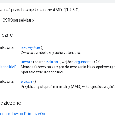
alue` przechowuje kolejność AMD: `[1 2 3 0]`.
 `CSRSparseMatrix`.
iczne
całkowita>
jako wyjście
()
Zwraca symboliczny uchwyt tensora.
utwórz
(zakres
zakresu
, wejście
argumentu
<?>)
deringAMD
Metoda fabryczna służąca do tworzenia klasy opakowując
SparseMatrixOrderingAMD.
całkowita>
wyjście
()
Przybliżony stopień minimalny (AMD) w kolejności „wejść”.
edziczone
tensorflow.op.PrimitiveOp