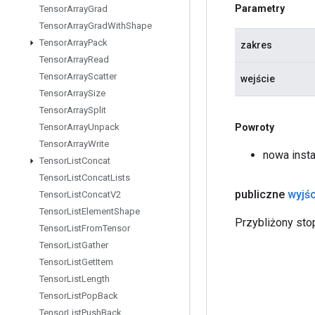
Parametry
Tensor
Array
Grad
Tensor
Array
Grad
With
Shape
Tensor
Array
Pack
zakres
Tensor
Array
Read
Tensor
Array
Scatter
wejście
Tensor
Array
Size
Tensor
Array
Split
Powroty
Tensor
Array
Unpack
Tensor
Array
Write
nowa inst
Tensor
List
Concat
Tensor
List
Concat
Lists
publiczne
wyjśc
Tensor
List
Concat
V2
Tensor
List
Element
Shape
Przybliżony sto
Tensor
List
From
Tensor
Tensor
List
Gather
Tensor
List
Get
Item
Tensor
List
Length
Tensor
List
Pop
Back
Tensor
List
Push
Back