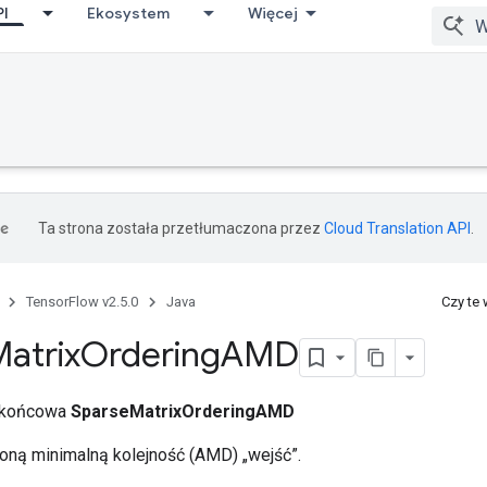
PI
Ekosystem
Więcej
Ta strona została przetłumaczona przez
Cloud Translation API
.
TensorFlow v2.5.0
Java
Czy te
atrix
Ordering
AMD
a końcowa
SparseMatrixOrderingAMD
żoną minimalną kolejność (AMD) „wejść”.