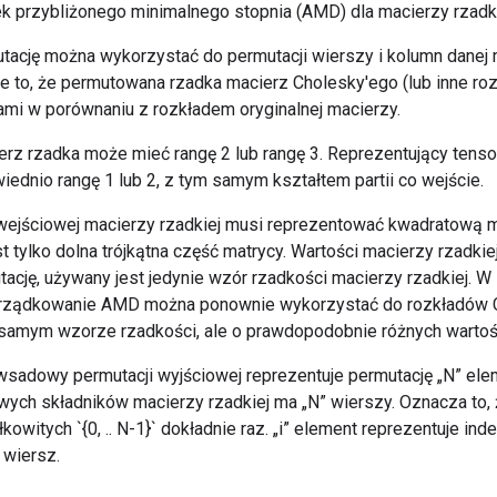
k przybliżonego minimalnego stopnia (AMD) dla macierzy rzadki
ację można wykorzystać do permutacji wierszy i kolumn danej m
 to, że permutowana rzadka macierz Cholesky'ego (lub inne roz
ami w porównaniu z rozkładem oryginalnej macierzy.
rz rzadka może mieć rangę 2 lub rangę 3. Reprezentujący tenso
dnio rangę 1 lub 2, z tym samym kształtem partii co wejście.
wejściowej macierzy rzadkiej musi reprezentować kwadratową 
 tylko dolna trójkątna część matrycy. Wartości macierzy rzadkie
ację, używany jest jedynie wzór rzadkości macierzy rzadkiej. W
rządkowanie AMD można ponownie wykorzystać do rozkładów C
samym wzorze rzadkości, ale o prawdopodobnie różnych wartoś
wsadowy permutacji wyjściowej reprezentuje permutację „N” el
wych składników macierzy rzadkiej ma „N” wierszy. Oznacza to, 
łkowitych `{0, .. N-1}` dokładnie raz. „i” element reprezentuje ind
 wiersz.