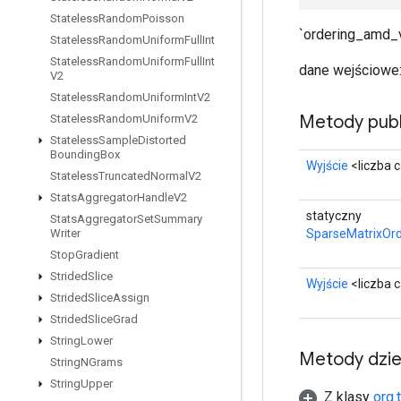
Stateless
Random
Poisson
`ordering_amd_v
Stateless
Random
Uniform
Full
Int
Stateless
Random
Uniform
Full
Int
dane wejściowe:
V2
Stateless
Random
Uniform
Int
V2
Metody publ
Stateless
Random
Uniform
V2
Stateless
Sample
Distorted
Bounding
Box
Wyjście
<liczba 
Stateless
Truncated
Normal
V2
Stats
Aggregator
Handle
V2
statyczny
Stats
Aggregator
Set
Summary
SparseMatrixOr
Writer
Stop
Gradient
Strided
Slice
Wyjście
<liczba 
Strided
Slice
Assign
Strided
Slice
Grad
String
Lower
Metody dzi
String
NGrams
String
Upper
Z klasy
org.