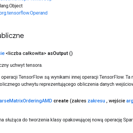
.lang.Object
org.tensorflow.Operand
bliczne
ie
<liczba całkowita>
as
Output
()
zny uchwyt tensora.
operacji TensorFlow są wynikami innej operacji TensorFlow. Ta
licznego uchwytu reprezentującego obliczenia danych wejścio
arse
Matrix
Ordering
AMD
create
(zakres
zakresu
,
wejście
ar
a służąca do tworzenia klasy opakowującej nową operację Spa