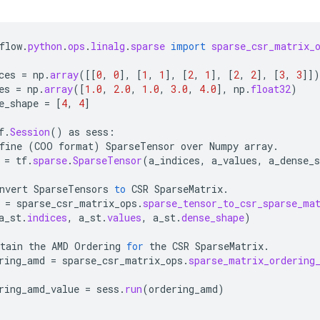
flow
.
python
.
ops
.
linalg
.
sparse
import
sparse_csr_matrix_
ces
=
np
.
array
(
[[
0
,
0
]
,
[
1
,
1
]
,
[
2
,
1
]
,
[
2
,
2
]
,
[
3
,
3
]]
)
es
=
np
.
array
(
[
1.0
,
2.0
,
1.0
,
3.0
,
4.0
]
,
np
.
float32
)
e_shape
=
[
4
,
4
]
f
.
Session
()
as
sess
:
fine
(
COO
format
)
SparseTensor
over
Numpy
array
.
=
tf
.
sparse
.
SparseTensor
(
a_indices
,
a_values
,
a_dense_s
nvert
SparseTensors
to
CSR
SparseMatrix
.
=
sparse_csr_matrix_ops
.
sparse_tensor_to_csr_sparse_ma
a_st
.
indices
,
a_st
.
values
,
a_st
.
dense_shape
)
tain
the
AMD
Ordering
for
the
CSR
SparseMatrix
.
ring_amd
=
sparse_csr_matrix_ops
.
sparse_matrix_ordering
ring_amd_value
=
sess
.
run
(
ordering_amd
)