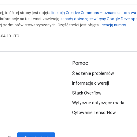
j, treść tej strony jest objęta
licencją Creative Commons – uznanie autorstwa 
informacje na ten temat zawierają
zasady dotyczące witryny Google Develop
jej podmiotów stowarzyszonych. Część treści jest objęta
licencją numpy
.
6-04-10 UTC.
Pomoc
Śledzenie problemów
Informacje o wersji
Stack Overflow
Wytyczne dotyczące marki
Cytowanie TensorFlow