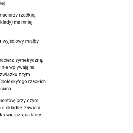
ej.
acierzy rzadkiej.
kłady) ma mniej
r wyjściowy miałby
macierz symetryczną;
j nie wpływają na
 związku z tym
holesky'ego rzadkich
ciach.
ementów, przy czym
że składnik zawiera
eks wiersza, na który