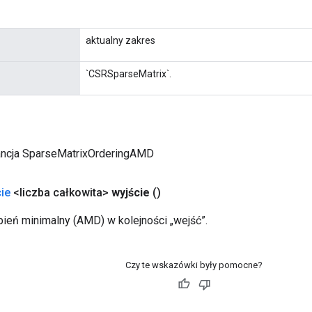
aktualny zakres
`CSRSparseMatrix`.
ancja SparseMatrixOrderingAMD
ie
<liczba całkowita>
wyjście
()
pień minimalny (AMD) w kolejności „wejść”.
Czy te wskazówki były pomocne?