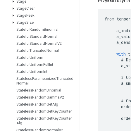
Przykład użycia:
Stage
Stage
Clear
Stage
Peek
from
tensor
Stage
Size
Stateful
Random
Binomial
a_indi
a_valu
Stateful
Standard
Normal
a_dens
Stateful
Standard
Normal
V2
Stateful
Truncated
Normal
with
t
Stateful
Uniform
#
De
Stateful
Uniform
Full
Int
a_st
Stateful
Uniform
Int
#
Co
Stateless
Parameterized
Truncated
a_sm
Normal
Stateless
Random
Binomial
Stateless
Random
Gamma
V2
#
Ob
Stateless
Random
Get
Alg
orde
Stateless
Random
Get
Key
Counter
orde
Stateless
Random
Get
Key
Counter
Alg
Stateless
Random
Normal
V2