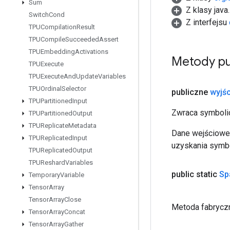
Sum
Z klasy java
Switch
Cond
Z interfejsu
TPUCompilation
Result
TPUCompile
Succeeded
Assert
TPUEmbedding
Activations
Metody pu
TPUExecute
TPUExecute
And
Update
Variables
TPUOrdinal
Selector
publiczne
wyjśc
TPUPartitioned
Input
Zwraca symbolic
TPUPartitioned
Output
TPUReplicate
Metadata
Dane wejściowe 
TPUReplicated
Input
uzyskania symbo
TPUReplicated
Output
TPUReshard
Variables
public static
Sp
Temporary
Variable
Tensor
Array
Tensor
Array
Close
Metoda fabryczn
Tensor
Array
Concat
Tensor
Array
Gather