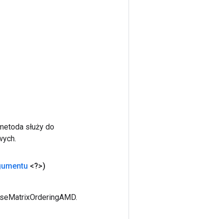
 metoda służy do
wych.
gumentu
<?>)
rseMatrixOrderingAMD.