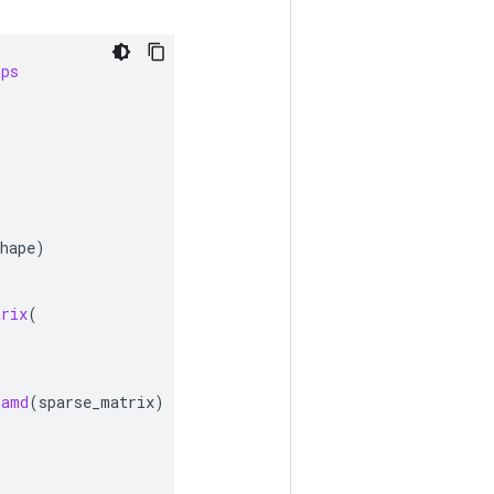
ops
hape
)
trix
(
_amd
(
sparse_matrix
)