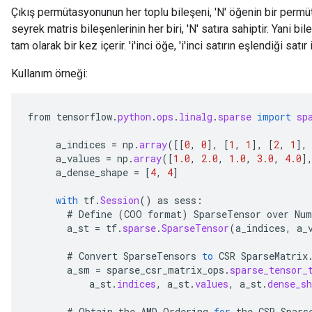
Çıkış permütasyonunun her toplu bileşeni, 'N' öğenin bir permü
seyrek matris bileşenlerinin her biri, 'N' satıra sahiptir. Yani bile
tam olarak bir kez içerir. 'i'inci öğe, 'i'inci satırın eşlendiği satı
Kullanım örneği:
from
tensorflow
.
python
.
ops
.
linalg
.
sparse
import
sp
a_indices
=
np
.
array
(
[[
0
,
0
]
,
[
1
,
1
]
,
[
2
,
1
]
,
a_values
=
np
.
array
(
[
1.0
,
2.0
,
1.0
,
3.0
,
4.0
]
a_dense_shape
=
[
4
,
4
]
with
tf
.
Session
()
as
sess
:
#
Define
(
COO
format
)
SparseTensor
over
Num
a_st
=
tf
.
sparse
.
SparseTensor
(
a_indices
,
a_
#
Convert
SparseTensors
to
CSR
SparseMatrix
a_sm
=
sparse_csr_matrix_ops
.
sparse_tensor_
a_st
.
indices
,
a_st
.
values
,
a_st
.
dense_sh
#
Obtain
the
AMD
Ordering
for
the
CSR
Spars