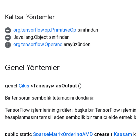
Kalıtsal Yöntemler
org.tensorflow.op.PrimitiveOp
sınıfından
Java.lang.Object sınıfından
org.tensorflow.Operand
arayüzünden
Genel Yöntemler
genel
Çıkış
<Tamsayı>
as
Output
()
Bir tensörün sembolik tutamacını döndürür.
TensorFlow işlemlerinin girdileri, başka bir TensorFlow işleminin
hesaplanmasını temsil eden sembolik bir tanıtıcı elde etmek için
public static
Sparse
Matrix
Ordering
AMD
create
(
Kapsam
k