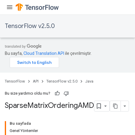
TensorFlow v2.5.0
Bu sayfa,
Cloud Translation API
ile çevrilmiştir.
TensorFlow
API
TensorFlow v2.5.0
Java
Bu size yardımcı oldu mu?
Sparse
Matrix
Ordering
AMD
Bu sayfada
Genel Yöntemler