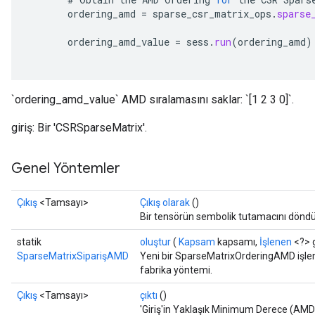
x
ordering_amd
=
sparse_csr_matrix_ops
.
sparse
ordering_amd_value
=
sess
.
run
(
ordering_amd
)
`ordering_amd_value` AMD sıralamasını saklar: `[1 2 3 0]`.
giriş: Bir 'CSRSparseMatrix'.
Genel Yöntemler
Çıkış
<Tamsayı>
Çıkış olarak
()
Bir tensörün sembolik tutamacını döndü
statik
oluştur
(
Kapsam
kapsamı,
İşlenen
<?> g
SparseMatrixSiparişAMD
Yeni bir SparseMatrixOrderingAMD işlemi
fabrika yöntemi.
Çıkış
<Tamsayı>
çıktı
()
'Giriş'in Yaklaşık Minimum Derece (AMD)