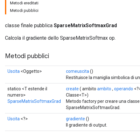
Metodi ereditati
Metodi pubblici
classe finale pubblica
SparseMatrixSoftmaxGrad
Calcola il gradiente dello SparseMatrixSoftmax op.
Metodi pubblici
Uscita
<Oggetto>
comeuscita
()
Restituisce la maniglia simbolica di u
statico <T estende il
create
( ambito
ambito
,
operando
<?
numero>
Classe<T>)
SparseMatrixSoftmaxGrad
Metodo factory per creare una class
SparseMatrixSoftmaxGrad.
Uscita
<?>
gradiente
()
Il gradiente di output.