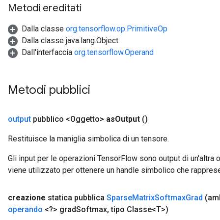
Metodi ereditati
Dalla classe
org.tensorflow.op.PrimitiveOp
Dalla classe java.lang.Object
Dall'interfaccia
org.tensorflow.Operand
Metodi pubblici
output
pubblico <Oggetto>
as
Output
()
Restituisce la maniglia simbolica di un tensore.
Gli input per le operazioni TensorFlow sono output di un'alt
viene utilizzato per ottenere un handle simbolico che rappresent
creazione
statica pubblica
Sparse
Matrix
Softmax
Grad
(am
x
operando
<?> grad
Softmax
,
tipo Classe<T>)