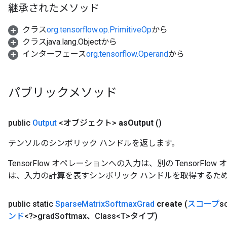
継承されたメソッド
クラス
org.tensorflow.op.PrimitiveOp
から
クラスjava.lang.Objectから
インターフェース
org.tensorflow.Operand
から
パブリックメソッド
public
Output
<オブジェクト>
as
Output
()
テンソルのシンボリック ハンドルを返します。
TensorFlow オペレーションへの入力は、別の TensorF
は、入力の計算を表すシンボリック ハンドルを取得するた
public static
Sparse
Matrix
Softmax
Grad
create
(
スコープ
s
x
ンド
<?>grad
Softmax、Class<T>タイプ)