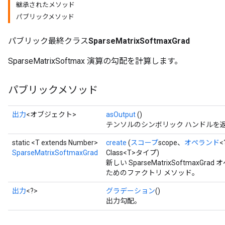
継承されたメソッド
パブリックメソッド
パブリック最終クラス
SparseMatrixSoftmaxGrad
SparseMatrixSoftmax 演算の勾配を計算します。
パブリックメソッド
出力
<オブジェクト>
asOutput
()
テンソルのシンボリック ハンドルを
static <T extends Number>
create
(
スコープ
scope、
オペランド
<
SparseMatrixSoftmaxGrad
Class<T>タイプ)
新しい SparseMatrixSoftma
ためのファクトリ メソッド。
出力
<?>
グラデーション
()
出力勾配。